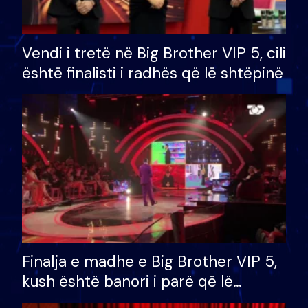
Vendi i tretë në Big Brother VIP 5, cili
është finalisti i radhës që lë shtëpinë
Finalja e madhe e Big Brother VIP 5,
kush është banori i parë që lë
shtëpinë dhe humb mundësinë për