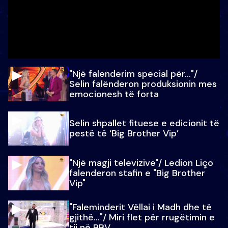
"Një falenderim special për…"/
Selin falënderon produksionin mes
emocionesh të forta
Selin shpallet fituese e edicionit të
pestë të ‘Big Brother Vip’
"Një magji televizive"/ Ledion Liço
falenderon stafin e "Big Brother
Vip"
"Faleminderit Vëllai i Madh dhe të
gjithë…"/ Miri flet për rrugëtimin e
tij në BBV