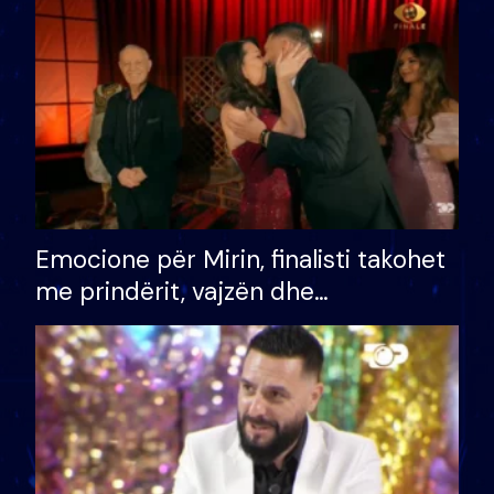
të fituar çmimin e madh
Emocione për Mirin, finalisti takohet
me prindërit, vajzën dhe
bashkëshorten: S’kemi ndonjë letër
divorci apo jo?