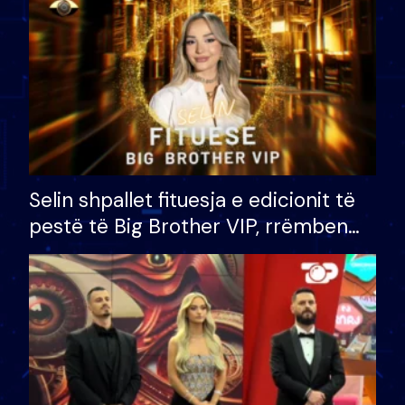
Selin shpallet fituesja e edicionit të
pestë të Big Brother VIP, rrëmben
çmimin e madh prej 100 mijë eurosh