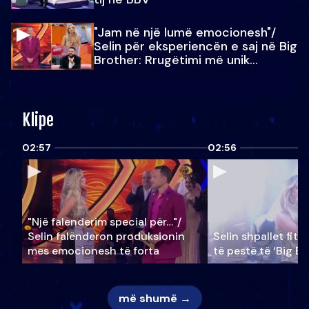
"Jam në një lumë emocionesh"/
Selin për eksperiencën e saj në Big
Brother: Rrugëtimi më unik…
Klipe
02:57
02:56
"Një falenderim special për…"/
Selin falënderon produksionin
Selin shpallet fitu
mes emocionesh të forta
të pestë të ‘Big Br
më shumë →