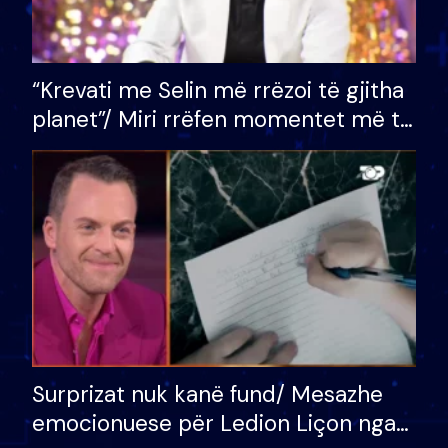
“Krevati me Selin më rrëzoi të gjitha
planet”/ Miri rrëfen momentet më të
bukura në shtëpinë e BB VIP: Do më
mungojë zilja e mëngjesit kur…
Surprizat nuk kanë fund/ Mesazhe
emocionuese për Ledion Liçon nga