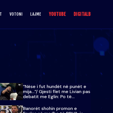
YOUTUBE
DIGITALB
T
VOTONI
LAJME
“Nëse i fut hundët në punët e
mija…”/ Gjesti flet me Livian pas
debatit me Eglin: Po të
paralajmëroj
Banorët shohin promon e