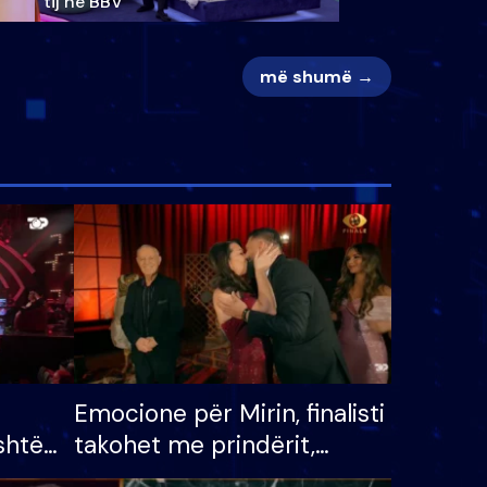
tij në BBV
më shumë →
Emocione për Mirin, finalisti
shtë
takohet me prindërit,
tëpinë
vajzën dhe bashkëshorten: