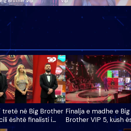
‘Big Brother Vip’
Vip"
i tretë në Big Brother
Finalja e madhe e Big
cili është finalisti i
Brother VIP 5, kush ë
 që lë shtëpinë
banori i parë që lë sh