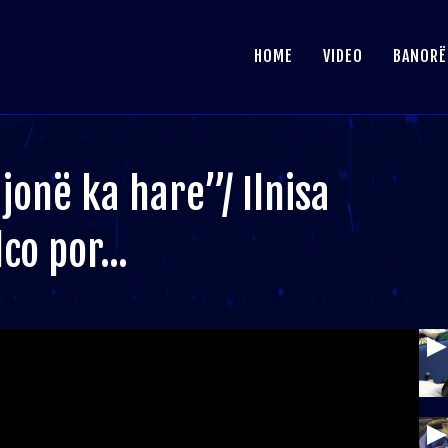
HOME
VIDEO
BANORË
onë ka hare”/ Ilnisa
co por...