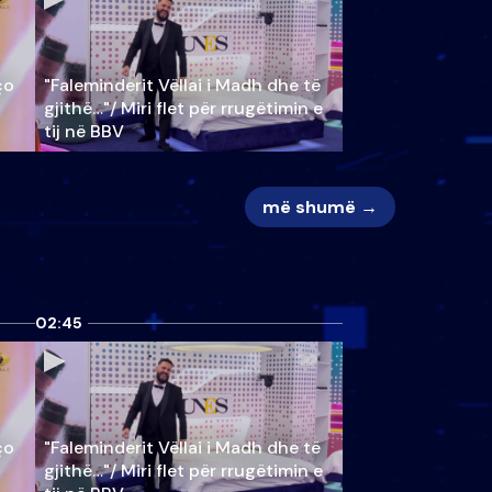
ço
"Faleminderit Vëllai i Madh dhe të
gjithë…"/ Miri flet për rrugëtimin e
tij në BBV
më shumë →
02:45
ço
"Faleminderit Vëllai i Madh dhe të
gjithë…"/ Miri flet për rrugëtimin e