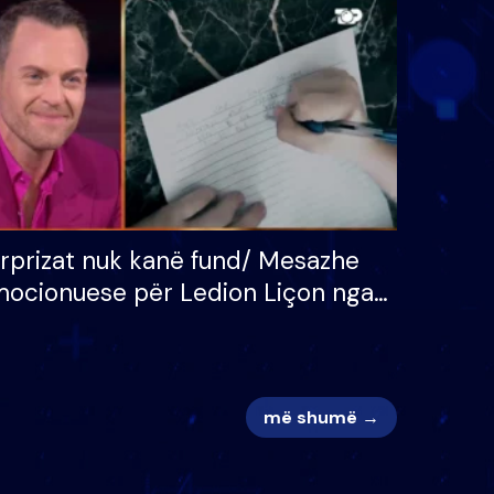
 për
S’kemi ndonjë letër divorci
adh
apo jo?
rprizat nuk kanë fund/ Mesazhe
ocionuese për Ledion Liçon nga
na dhe fëmijët e tij, moderatori
k i mban dot lotët: Nuk meritoj…
më shumë →