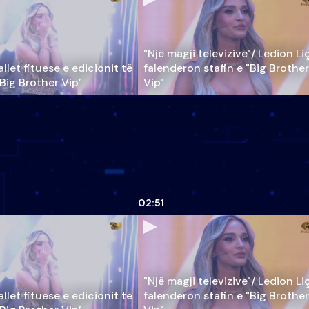
"Një magji televizive"/ Ledion Li
llet fituese e edicionit të
falenderon stafin e "Big Brother
‘Big Brother Vip’
Vip"
02:51
"Një magji televizive"/ Ledion Li
llet fituese e edicionit të
falenderon stafin e "Big Brother