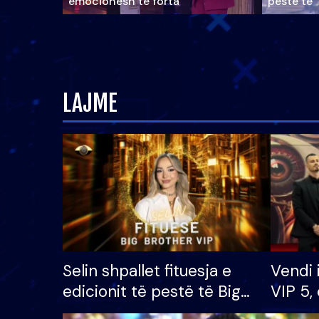
emocionesh të forta
pestë të 
LAJME
Selin shpallet fituesja e
Vendi 
edicionit të pestë të Big
VIP 5, 
Brother VIP, rrëmben
radhës