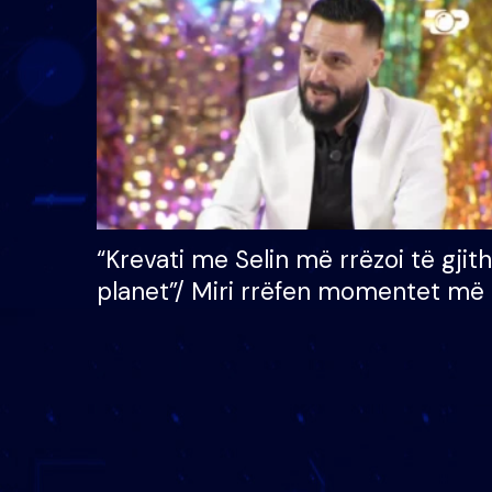
çmimin e madh prej 100
mijë eurosh
“Krevati me Selin më rrëzoi të gjit
planet”/ Miri rrëfen momentet më 
bukura në shtëpinë e BB VIP: Do 
mungojë zilja e mëngjesit kur…