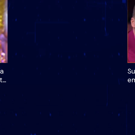
dhe humb mundësinë
të fituar çmimin e m
ha
Su
të
em
më
në
nu