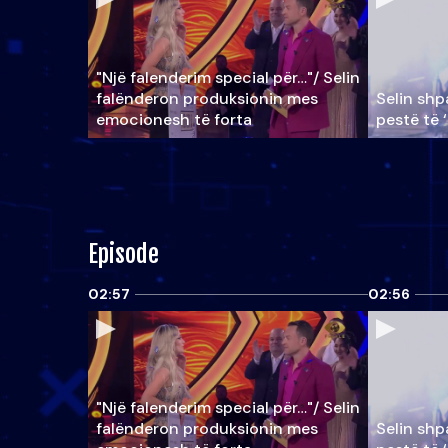
"Një falenderim special për…"/ Selin
falënderon produksionin mes
Selin shpa
emocionesh të forta
pestë të 
Episode
02:57
02:56
"Një falenderim special për…"/ Selin
falënderon produksionin mes
Selin shpa