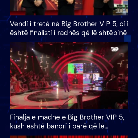
Vendi i tretë në Big Brother VIP 5, cili
është finalisti i radhës që lë shtëpinë
Finalja e madhe e Big Brother VIP 5,
kush është banori i parë që lë
shtëpinë dhe humb mundësinë për