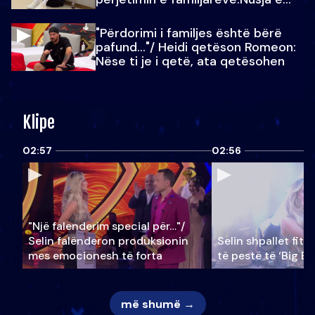
Julit…
"Përdorimi i familjes është bërë
pafund…"/ Heidi qetëson Romeon:
Nëse ti je i qetë, ata qetësohen
Klipe
02:57
02:56
"Një falenderim special për…"/
Selin falënderon produksionin
Selin shpallet fitu
mes emocionesh të forta
të pestë të ‘Big Br
më shumë →