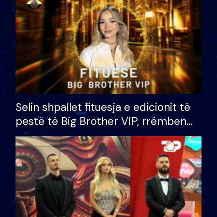
Selin shpallet fituesja e edicionit të
pestë të Big Brother VIP, rrëmben
çmimin e madh prej 100 mijë eurosh