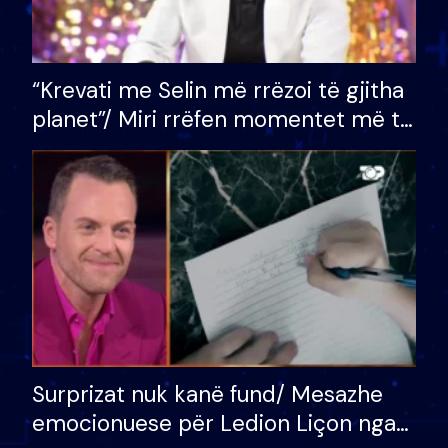
“Krevati me Selin më rrëzoi të gjitha
planet”/ Miri rrëfen momentet më të
bukura në shtëpinë e BB VIP: Do më
mungojë zilja e mëngjesit kur…
Surprizat nuk kanë fund/ Mesazhe
emocionuese për Ledion Liçon nga