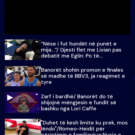
“Nëse i fut hundët në punët e
mija…”/ Gjesti flet me Livian pas
debatit me Eglin: Po të
paralajmëroj
Banorët shohin promon e finales
së madhe të BBV3, ja reagimet e
tyre
Zarf i bardhë/ Banorët do të
shijojnë mëngjesin e fundit së
bashku nga Lori Caffe
"Duhet të kesh limite ku prek, mos
lëndo"/Romeo-Heidit për
përjetimin e familjarëve:Nusja e