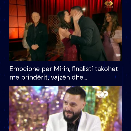
të fituar çmimin e madh
Emocione për Mirin, finalisti takohet
me prindërit, vajzën dhe
bashkëshorten: S’kemi ndonjë letër
divorci apo jo?