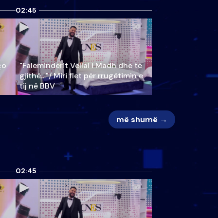
02:45
ço
"Faleminderit Vëllai i Madh dhe të
gjithë…"/ Miri flet për rrugëtimin e
tij në BBV
më shumë →
02:45