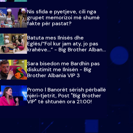
Nis sfida e pyetjeve, cili nga
grupet memorizoi më shumë
fakte për pastat?
Batuta mes Ilnisës dhe
Eglës/“Fol kur jam aty, jo pas
krahëve…” - Big Brother Albania
VIP 3
Sara bisedon me Bardhin pas
diskutimit me Ilnisën - Big
Brother Albania VIP 3
Promo l Banorët sërish përballë
njëri-tjetrit, Post "Big Brother
VIP" të shtunën ora 21:00!