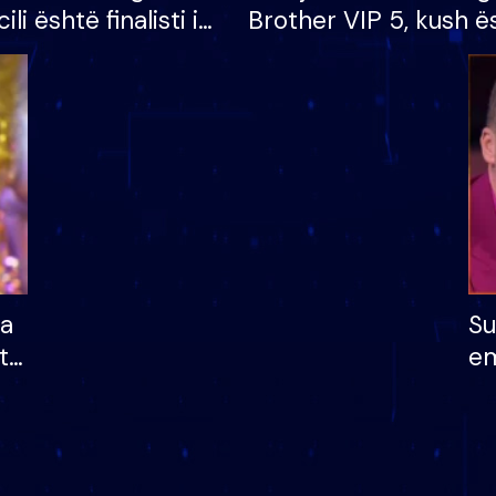
cili është finalisti i
Brother VIP 5, kush ë
 që lë shtëpinë
banori i parë që lë sh
dhe humb mundësinë
të fituar çmimin e m
ha
Su
të
em
më
në
nu