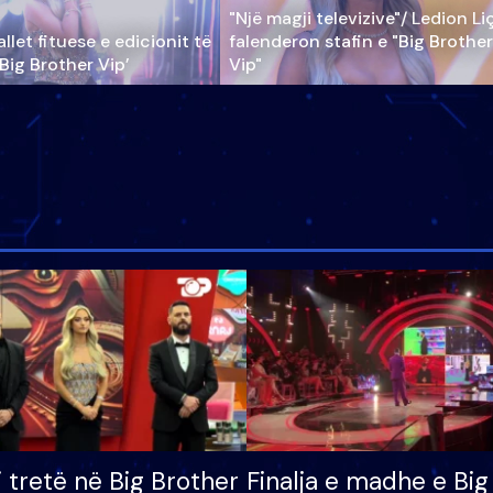
"Një magji televizive"/ Ledion Li
llet fituese e edicionit të
falenderon stafin e "Big Brother
‘Big Brother Vip’
Vip"
i tretë në Big Brother
Finalja e madhe e Big