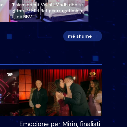
ço
"Faleminderit Vëllai i Madh dhe të
gjithë…"/ Miri flet për rrugëtimin e
tij në BBV
më shumë →
Emocione për Mirin, finalisti