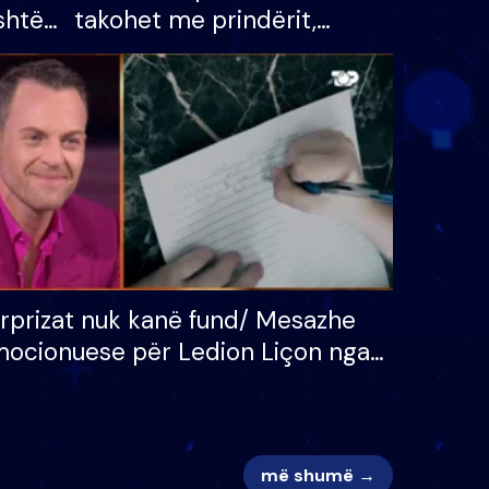
shtë
takohet me prindërit,
tëpinë
vajzën dhe bashkëshorten:
 për
S’kemi ndonjë letër divorci
adh
apo jo?
rprizat nuk kanë fund/ Mesazhe
ocionuese për Ledion Liçon nga
na dhe fëmijët e tij, moderatori
k i mban dot lotët: Nuk meritoj…
më shumë →