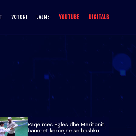
YOUTUBE
DIGITALB
T
VOTONI
LAJME
Paqe mes Eglës dhe Meritonit,
banorët kërcejnë së bashku