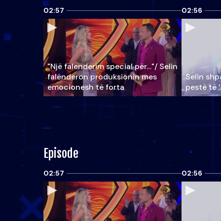
02:57
02:56
"Një falenderim special për…"/ Selin
falënderon produksionin mes
Selin shpa
emocionesh të forta
pestë të 
Episode
02:57
02:56