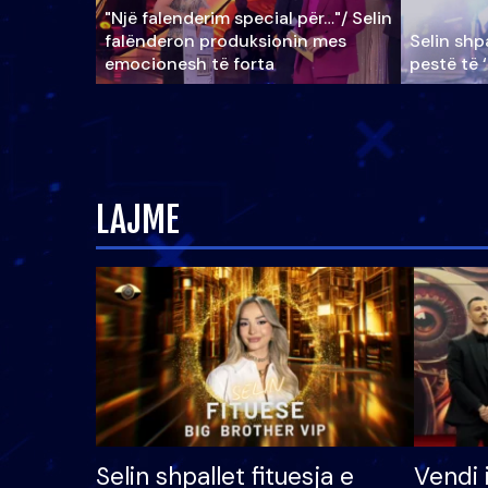
"Një falenderim special për…"/ Selin
falënderon produksionin mes
Selin shpa
emocionesh të forta
pestë të 
LAJME
Selin shpallet fituesja e
Vendi 