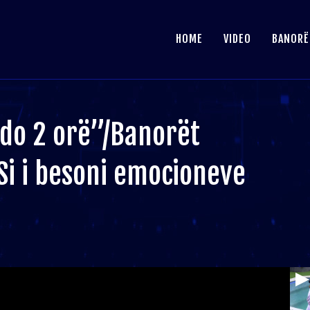
HOME
VIDEO
BANORË
o 2 orë”/Banorët
 Si i besoni emocioneve