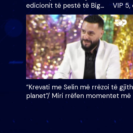
edicionit të pestë të Big
VIP 5, 
Brother VIP, rrëmben
radhës
çmimin e madh prej 100
mijë eurosh
“Krevati me Selin më rrëzoi të gjit
planet”/ Miri rrëfen momentet më 
bukura në shtëpinë e BB VIP: Do 
mungojë zilja e mëngjesit kur…