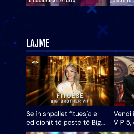
emocionesh të forta
pestë të 
LAJME
Selin shpallet fituesja e
Vendi 
edicionit të pestë të Big
VIP 5, 
Brother VIP, rrëmben
radhës