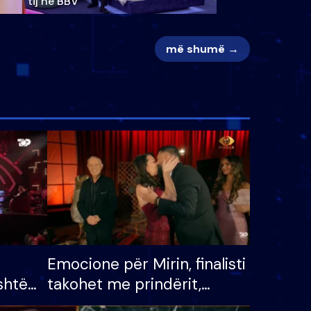
tij në BBV
më shumë →
Emocione për Mirin, finalisti
shtë
takohet me prindërit,
tëpinë
vajzën dhe bashkëshorten: