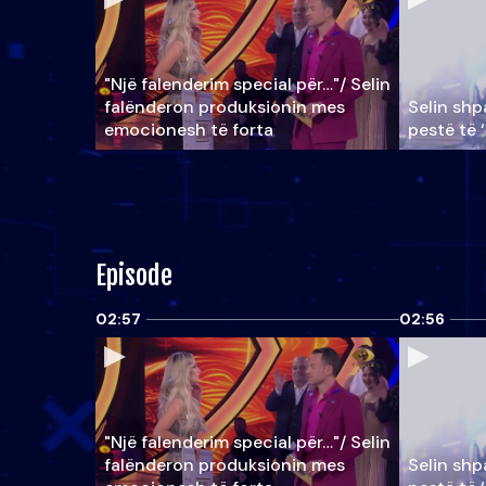
"Një falenderim special për…"/ Selin
falënderon produksionin mes
Selin shpa
emocionesh të forta
pestë të 
Episode
02:57
02:56
"Një falenderim special për…"/ Selin
falënderon produksionin mes
Selin shpa