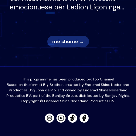
emocionuese për Ledion Liçon nga
nëna dhe fëmijët e tij, moderatori
nuk i mban dot lotët: Nuk meritoj…
më shumë →
This programme has been produced by:
Top Channel
Based on the format Big Brother, created by Endemol Shine Nederland
Producties B.V./John de Mol and owned by Endemol Shine Nederland
Producties BV., part of the Banijay Group, distributed by Banijay Rights.
Copyright © Endamol Shine Nederland Producties B.V.