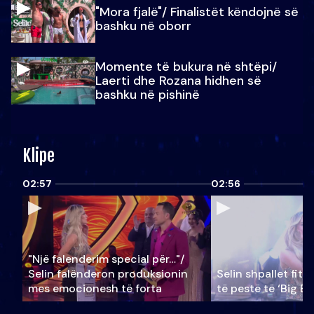
"Mora fjalë"/ Finalistët këndojnë së
bashku në oborr
Momente të bukura në shtëpi/
Laerti dhe Rozana hidhen së
bashku në pishinë
Klipe
02:57
02:56
"Një falenderim special për…"/
Selin falënderon produksionin
Selin shpallet fitu
mes emocionesh të forta
të pestë të ‘Big Br