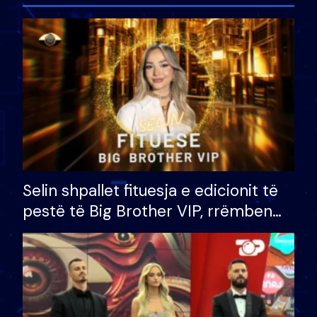
Selin shpallet fituesja e edicionit të
pestë të Big Brother VIP, rrëmben
çmimin e madh prej 100 mijë eurosh