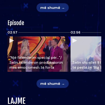
më shumë →
Episode
02:57
02:56
"Një falenderim special për…"/
Selin falënderon produksionin
Selin shpallet fitu
mes emocionesh të forta
të pestë të ‘Big Br
më shumë →
LAJME