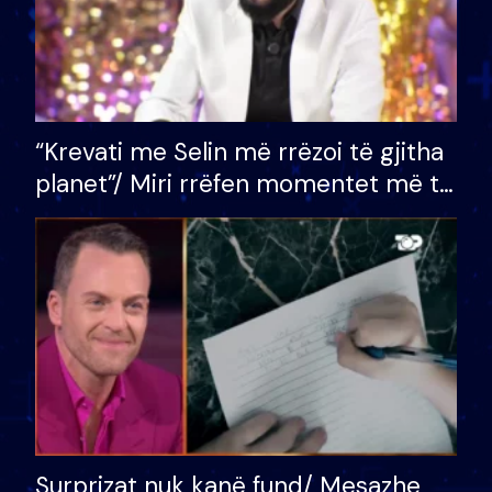
“Krevati me Selin më rrëzoi të gjitha
planet”/ Miri rrëfen momentet më të
bukura në shtëpinë e BB VIP: Do më
mungojë zilja e mëngjesit kur…
Surprizat nuk kanë fund/ Mesazhe