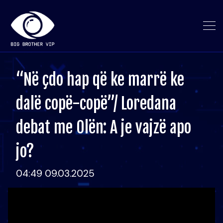
“Në çdo hap që ke marrë ke
dalë copë-copë”/ Loredana
debat me Olën: A je vajzë apo
jo?
04:49 09.03.2025