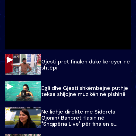
Gjesti pret finalen duke kërcyer në
shtëpi
Egli dhe Gjesti shkëmbejnë puthje
teksa shijojnë muzikën në pishinë
Në lidhje direkte me Sidorela
Gjonin/ Banorët flasin në
"Shqipëria Live" për finalen e
madhe