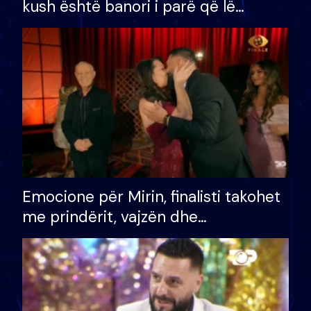
kush është banori i parë që lë
shtëpinë dhe humb mundësinë për
të fituar çmimin e madh
Emocione për Mirin, finalisti takohet
me prindërit, vajzën dhe
bashkëshorten: S’kemi ndonjë letër
divorci apo jo?