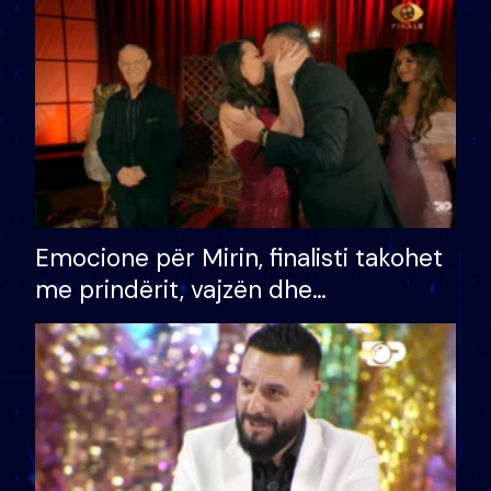
të fituar çmimin e madh
Emocione për Mirin, finalisti takohet
me prindërit, vajzën dhe
bashkëshorten: S’kemi ndonjë letër
divorci apo jo?