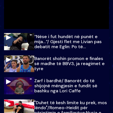
“Nëse i fut hundët në punët e
mija…”/ Gjesti flet me Livian pas
debatit me Eglin: Po të
paralajmëroj
Banorët shohin promon e finales
së madhe të BBV3, ja reagimet e
tyre
Zarf i bardhë/ Banorët do të
shijojnë mëngjesin e fundit së
bashku nga Lori Caffe
"Duhet të kesh limite ku prek, mos
lëndo"/Romeo-Heidit për
përjetimin e familjarëve:Nusja e