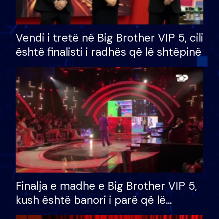
Vendi i tretë në Big Brother VIP 5, cili
është finalisti i radhës që lë shtëpinë
Finalja e madhe e Big Brother VIP 5,
kush është banori i parë që lë
shtëpinë dhe humb mundësinë për