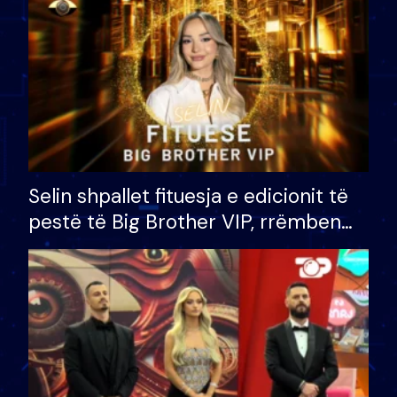
Selin shpallet fituesja e edicionit të
pestë të Big Brother VIP, rrëmben
çmimin e madh prej 100 mijë eurosh