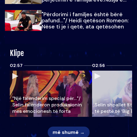
Julit…
"Përdorimi i familjes është bërë
pafund…"/ Heidi qetëson Romeon:
Nëse ti je i qetë, ata qetësohen
Klipe
02:57
02:56
"Një falenderim special për…"/
Selin falënderon produksionin
Selin shpallet fitu
mes emocionesh të forta
të pestë të ‘Big Br
më shumë →