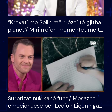
“Krevati me Selin më rrëzoi të gjitha
planet”/ Miri rrëfen momentet më të
bukura në shtëpinë e BB VIP: Do më
mungojë zilja e mëngjesit kur…
Surprizat nuk kanë fund/ Mesazhe
emocionuese për Ledion Liçon nga