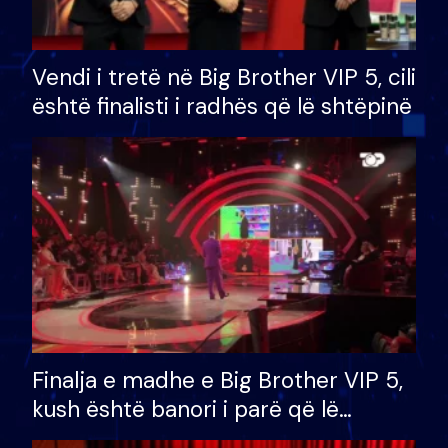
Vendi i tretë në Big Brother VIP 5, cili
është finalisti i radhës që lë shtëpinë
Finalja e madhe e Big Brother VIP 5,
kush është banori i parë që lë
shtëpinë dhe humb mundësinë për