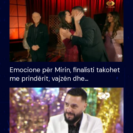
të fituar çmimin e madh
Emocione për Mirin, finalisti takohet
me prindërit, vajzën dhe
bashkëshorten: S’kemi ndonjë letër
divorci apo jo?