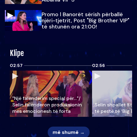
Promo l Banorët sërish përballë
njëri-tjetrit, Post "Big Brother VIP"
të shtunën ora 21:00!
Klipe
02:57
02:56
"Një falenderim special për…"/
Selin falënderon produksionin
Selin shpallet fitu
mes emocionesh të forta
të pestë të ‘Big Br
më shumë →