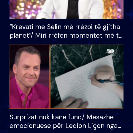
“Krevati me Selin më rrëzoi të gjitha
planet”/ Miri rrëfen momentet më të
bukura në shtëpinë e BB VIP: Do më
mungojë zilja e mëngjesit kur…
Surprizat nuk kanë fund/ Mesazhe
emocionuese për Ledion Liçon nga