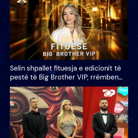
Selin shpallet fituesja e edicionit të
pestë të Big Brother VIP, rrëmben
çmimin e madh prej 100 mijë eurosh