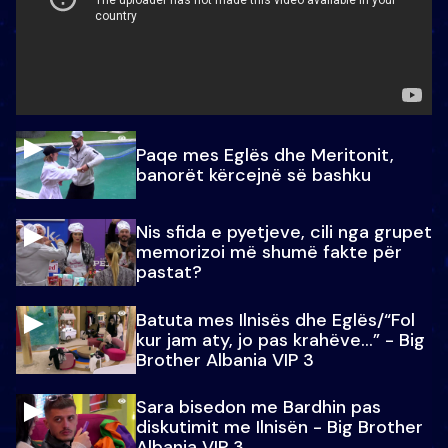
Paqe mes Eglës dhe Meritonit,
banorët kërcejnë së bashku
Nis sfida e pyetjeve, cili nga grupet
memorizoi më shumë fakte për
pastat?
Batuta mes Ilnisës dhe Eglës/“Fol
kur jam aty, jo pas krahëve…” - Big
Brother Albania VIP 3
Sara bisedon me Bardhin pas
diskutimit me Ilnisën - Big Brother
Albania VIP 3