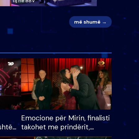
tij në BBV
më shumë →
Emocione për Mirin, finalisti
shtë
takohet me prindërit,
tëpinë
vajzën dhe bashkëshorten: