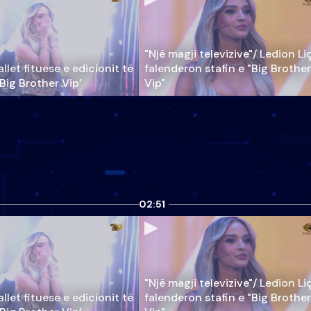
"Një magji televizive"/ Ledion Li
llet fituese e edicionit të
falenderon stafin e "Big Brother
‘Big Brother Vip’
Vip"
02:51
"Një magji televizive"/ Ledion Li
llet fituese e edicionit të
falenderon stafin e "Big Brother