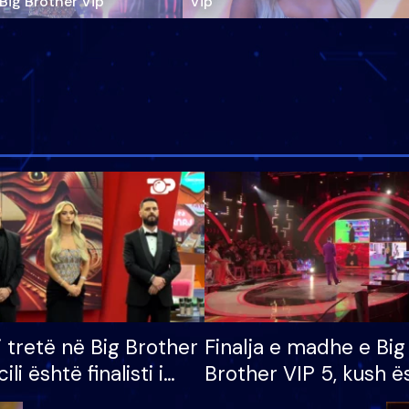
‘Big Brother Vip’
Vip"
i tretë në Big Brother
Finalja e madhe e Big
cili është finalisti i
Brother VIP 5, kush ë
 që lë shtëpinë
banori i parë që lë sh