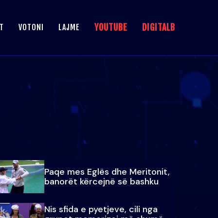
YOUTUBE
DIGITALB
T
VOTONI
LAJME
Paqe mes Eglës dhe Meritonit,
banorët kërcejnë së bashku
Nis sfida e pyetjeve, cili nga