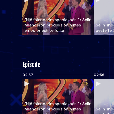
"Një falenderim special për…"/ Selin
falënderon produksionin mes
Selin shpa
emocionesh të forta
pestë të 
Episode
02:57
02:56
"Një falenderim special për…"/ Selin
falënderon produksionin mes
Selin shpa