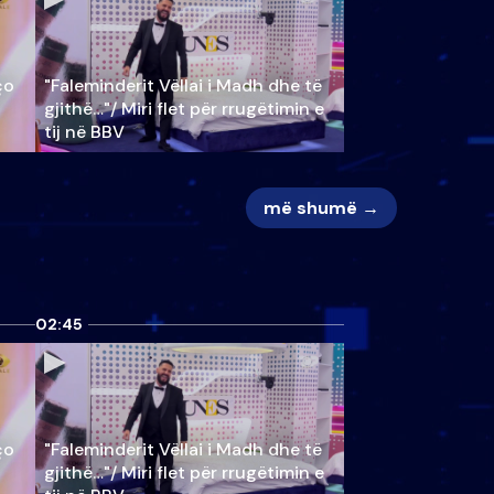
ço
"Faleminderit Vëllai i Madh dhe të
gjithë…"/ Miri flet për rrugëtimin e
tij në BBV
më shumë →
02:45
ço
"Faleminderit Vëllai i Madh dhe të
gjithë…"/ Miri flet për rrugëtimin e