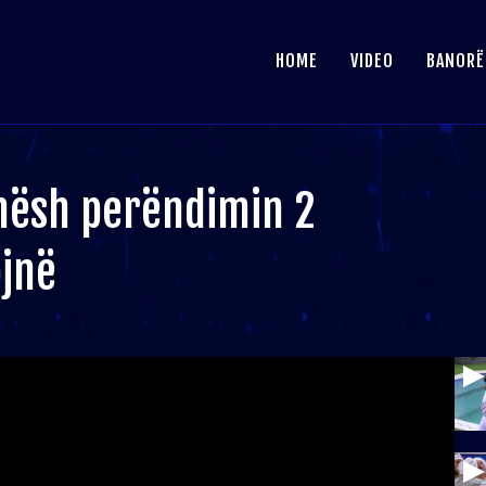
HOME
VIDEO
BANORË
hësh perëndimin 2
ojnë