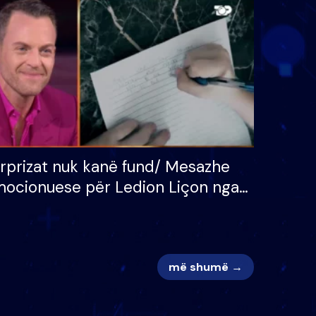
 për
S’kemi ndonjë letër divorci
adh
apo jo?
rprizat nuk kanë fund/ Mesazhe
ocionuese për Ledion Liçon nga
na dhe fëmijët e tij, moderatori
k i mban dot lotët: Nuk meritoj…
më shumë →