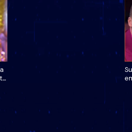
dhe humb mundësinë
të fituar çmimin e m
ha
Su
të
em
më
në
nu