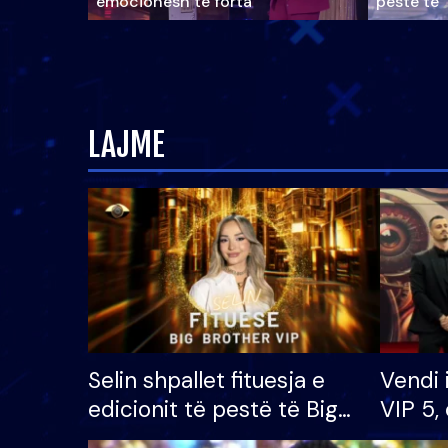
emocionesh të forta
pestë të 
LAJME
Selin shpallet fituesja e
Vendi 
edicionit të pestë të Big
VIP 5, 
Brother VIP, rrëmben
radhës