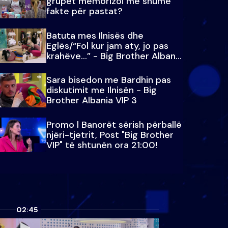
grupet memorizoi më shumë
fakte për pastat?
Batuta mes Ilnisës dhe
Eglës/“Fol kur jam aty, jo pas
krahëve…” - Big Brother Albania
VIP 3
Sara bisedon me Bardhin pas
diskutimit me Ilnisën - Big
Brother Albania VIP 3
Promo l Banorët sërish përballë
njëri-tjetrit, Post "Big Brother
VIP" të shtunën ora 21:00!
02:45