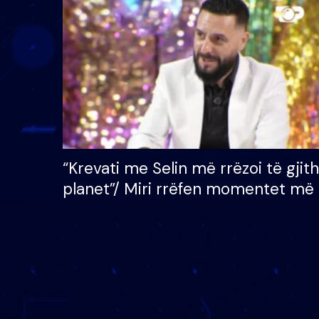
çmimin e madh prej 100
mijë eurosh
“Krevati me Selin më rrëzoi të gjit
planet”/ Miri rrëfen momentet më 
bukura në shtëpinë e BB VIP: Do 
mungojë zilja e mëngjesit kur…