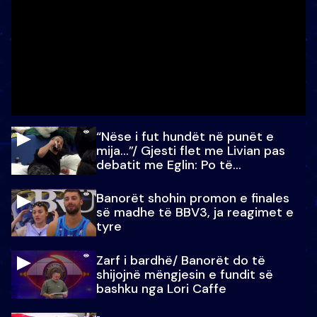
“Nëse i fut hundët në punët e
mija…”/ Gjesti flet me Livian pas
debatit me Eglin: Po të
paralajmëroj
Banorët shohin promon e finales
së madhe të BBV3, ja reagimet e
tyre
Zarf i bardhë/ Banorët do të
shijojnë mëngjesin e fundit së
bashku nga Lori Caffe