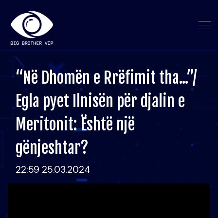
“Në Dhomën e Rrëfimit tha...”/
Egla pyet Ilnisën për djalin e
Meritonit: Është një
gënjeshtar?
22:59 25.03.2024