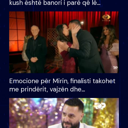
kush është banori i parë që lë
shtëpinë dhe humb mundësinë për
të fituar çmimin e madh
Emocione për Mirin, finalisti takohet
me prindërit, vajzën dhe
bashkëshorten: S’kemi ndonjë letër
divorci apo jo?