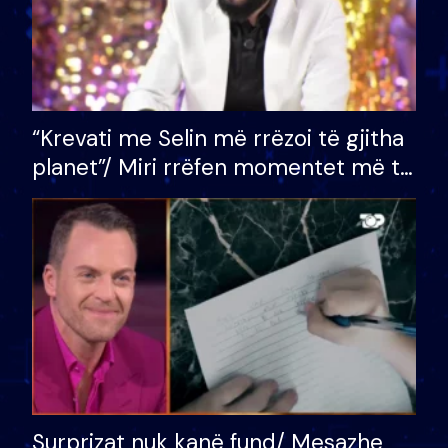
“Krevati me Selin më rrëzoi të gjitha
planet”/ Miri rrëfen momentet më të
bukura në shtëpinë e BB VIP: Do më
mungojë zilja e mëngjesit kur…
Surprizat nuk kanë fund/ Mesazhe