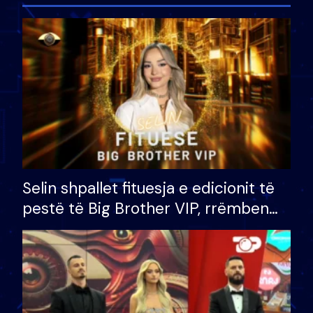
Selin shpallet fituesja e edicionit të
pestë të Big Brother VIP, rrëmben
çmimin e madh prej 100 mijë eurosh