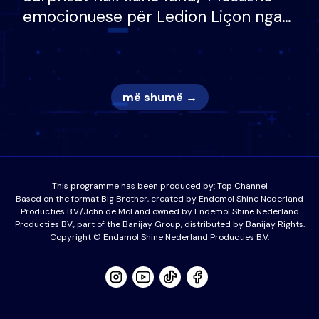
emocionuese për Ledion Liçon nga
nëna dhe fëmijët e tij, moderatori
nuk i mban dot lotët: Nuk meritoj…
më shumë →
This programme has been produced by:
Top Channel
Based on the format Big Brother, created by Endemol Shine Nederland
Producties B.V./John de Mol and owned by Endemol Shine Nederland
Producties BV., part of the Banijay Group, distributed by Banijay Rights.
Copyright © Endamol Shine Nederland Producties B.V.