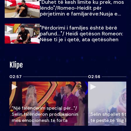
"Duhet të kesh limite ku prek, mos
lëndo"/Romeo-Heidit për
përjetimin e familjarëve:Nusja e
Julit…
"Përdorimi i familjes është bërë
pafund…"/ Heidi qetëson Romeon:
Nëse ti je i qetë, ata qetësohen
Klipe
02:57
02:56
"Një falenderim special për…"/
Selin falënderon produksionin
Selin shpallet fitu
mes emocionesh të forta
të pestë të ‘Big Br