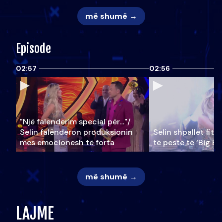
më shumë →
Episode
02:57
02:56
"Një falenderim special për…"/
Selin falënderon produksionin
Selin shpallet fitu
mes emocionesh të forta
të pestë të ‘Big Br
më shumë →
LAJME