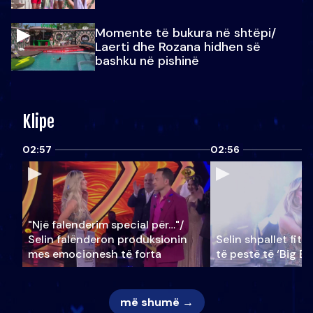
Momente të bukura në shtëpi/
Laerti dhe Rozana hidhen së
bashku në pishinë
Klipe
02:57
02:56
"Një falenderim special për…"/
Selin falënderon produksionin
Selin shpallet fitu
mes emocionesh të forta
të pestë të ‘Big Br
më shumë →