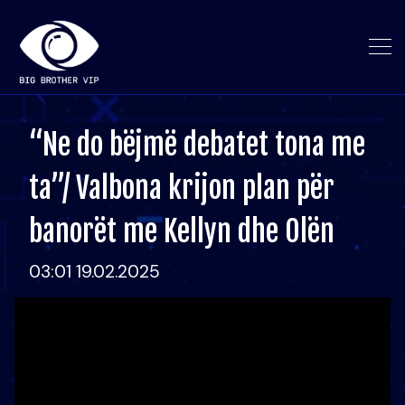
“Ne do bëjmë debatet tona me
ta”/ Valbona krijon plan për
banorët me Kellyn dhe Olën
03:01 19.02.2025