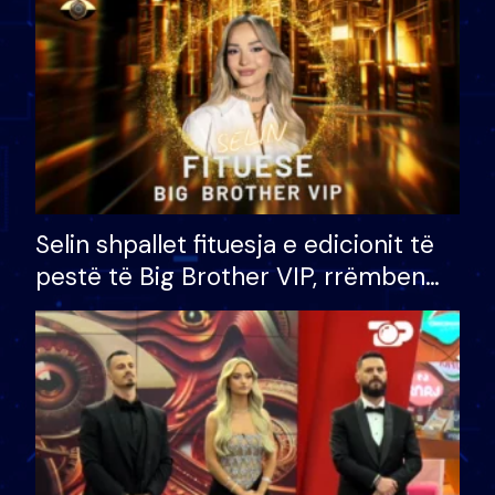
Selin shpallet fituesja e edicionit të
pestë të Big Brother VIP, rrëmben
çmimin e madh prej 100 mijë eurosh