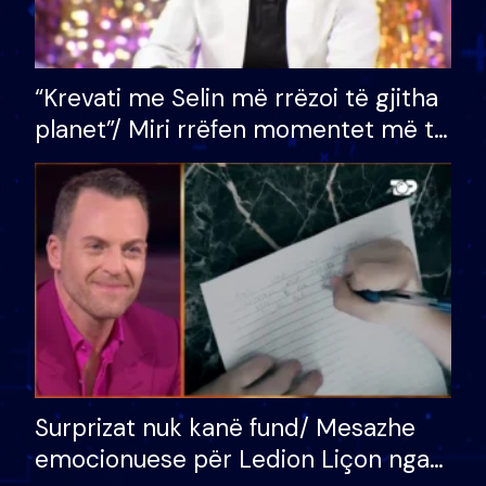
“Krevati me Selin më rrëzoi të gjitha
planet”/ Miri rrëfen momentet më të
bukura në shtëpinë e BB VIP: Do më
mungojë zilja e mëngjesit kur…
Surprizat nuk kanë fund/ Mesazhe
emocionuese për Ledion Liçon nga