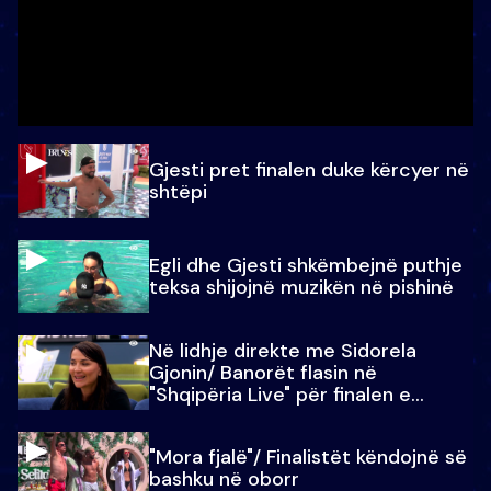
Gjesti pret finalen duke kërcyer në
shtëpi
Egli dhe Gjesti shkëmbejnë puthje
teksa shijojnë muzikën në pishinë
Në lidhje direkte me Sidorela
Gjonin/ Banorët flasin në
"Shqipëria Live" për finalen e
madhe
"Mora fjalë"/ Finalistët këndojnë së
bashku në oborr