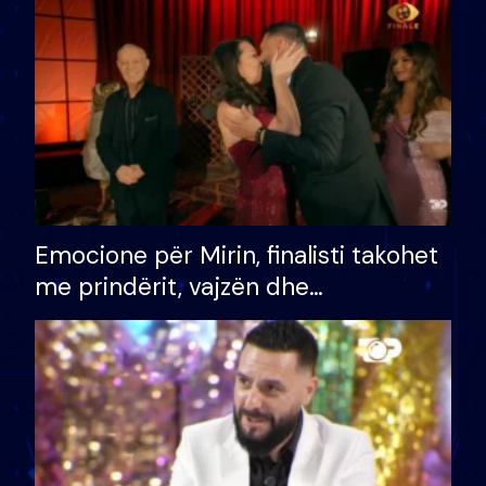
të fituar çmimin e madh
Emocione për Mirin, finalisti takohet
me prindërit, vajzën dhe
bashkëshorten: S’kemi ndonjë letër
divorci apo jo?