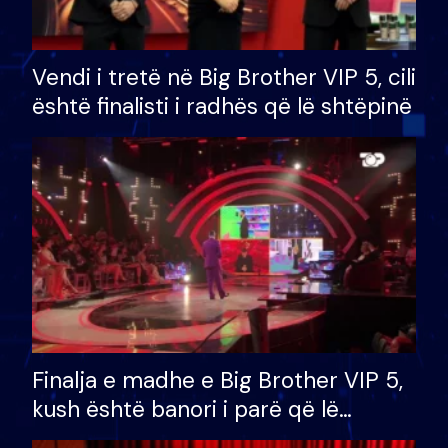
Vendi i tretë në Big Brother VIP 5, cili
është finalisti i radhës që lë shtëpinë
Finalja e madhe e Big Brother VIP 5,
kush është banori i parë që lë
shtëpinë dhe humb mundësinë për