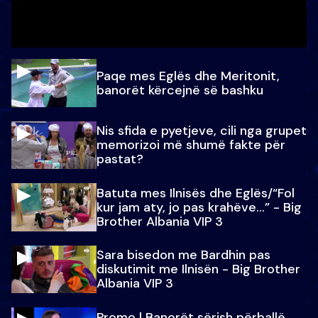
Paqe mes Eglës dhe Meritonit,
banorët kërcejnë së bashku
Nis sfida e pyetjeve, cili nga grupet
memorizoi më shumë fakte për
pastat?
Batuta mes Ilnisës dhe Eglës/“Fol
kur jam aty, jo pas krahëve…” - Big
Brother Albania VIP 3
Sara bisedon me Bardhin pas
diskutimit me Ilnisën - Big Brother
Albania VIP 3
Promo l Banorët sërish përballë