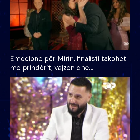
Emocione për Mirin, finalisti takohet
me prindërit, vajzën dhe
bashkëshorten: S’kemi ndonjë letër
divorci apo jo?