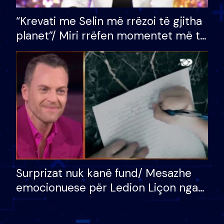
“Krevati me Selin më rrëzoi të gjitha
planet”/ Miri rrëfen momentet më të
bukura në shtëpinë e BB VIP: Do më
mungojë zilja e mëngjesit kur…
Surprizat nuk kanë fund/ Mesazhe
emocionuese për Ledion Liçon nga
nëna dhe fëmijët e tij, moderatori
nuk i mban dot lotët: Nuk meritoj…