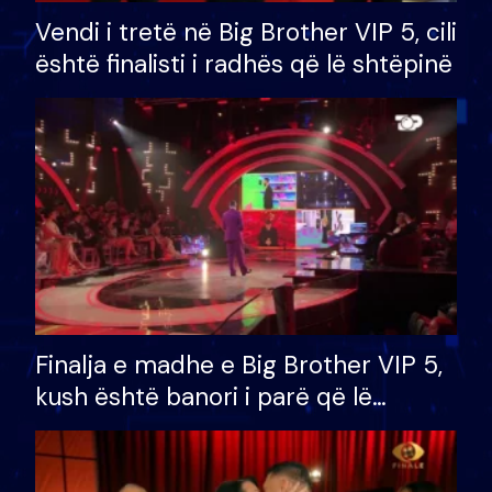
Vendi i tretë në Big Brother VIP 5, cili
është finalisti i radhës që lë shtëpinë
Finalja e madhe e Big Brother VIP 5,
kush është banori i parë që lë
shtëpinë dhe humb mundësinë për
të fituar çmimin e madh