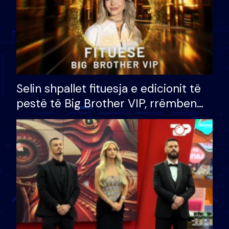
Selin shpallet fituesja e edicionit të
pestë të Big Brother VIP, rrëmben
çmimin e madh prej 100 mijë eurosh