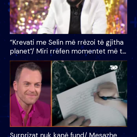
“Krevati me Selin më rrëzoi të gjitha
planet”/ Miri rrëfen momentet më të
bukura në shtëpinë e BB VIP: Do më
mungojë zilja e mëngjesit kur…
Surprizat nuk kanë fund/ Mesazhe