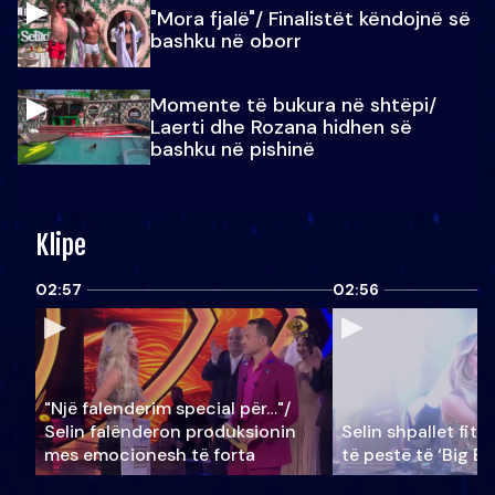
"Mora fjalë"/ Finalistët këndojnë së
bashku në oborr
Momente të bukura në shtëpi/
Laerti dhe Rozana hidhen së
bashku në pishinë
Klipe
02:57
02:56
"Një falenderim special për…"/
Selin falënderon produksionin
Selin shpallet fitu
mes emocionesh të forta
të pestë të ‘Big Br