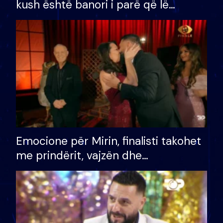
kush është banori i parë që lë
shtëpinë dhe humb mundësinë për
të fituar çmimin e madh
Emocione për Mirin, finalisti takohet
me prindërit, vajzën dhe
bashkëshorten: S’kemi ndonjë letër
divorci apo jo?