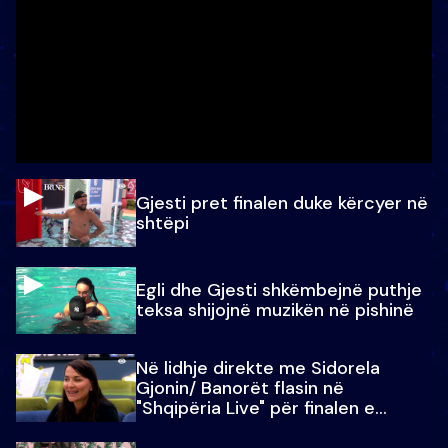
Gjesti pret finalen duke kërcyer në
shtëpi
Egli dhe Gjesti shkëmbejnë puthje
teksa shijojnë muzikën në pishinë
Në lidhje direkte me Sidorela
Gjonin/ Banorët flasin në
"Shqipëria Live" për finalen e
madhe