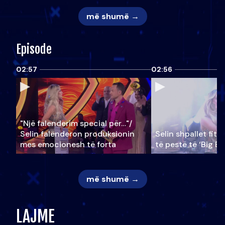
më shumë →
Episode
02:57
02:56
"Një falenderim special për…"/
Selin falënderon produksionin
Selin shpallet fitu
mes emocionesh të forta
të pestë të ‘Big Br
më shumë →
LAJME