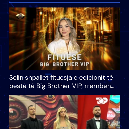
Selin shpallet fituesja e edicionit të
pestë të Big Brother VIP, rrëmben
çmimin e madh prej 100 mijë eurosh