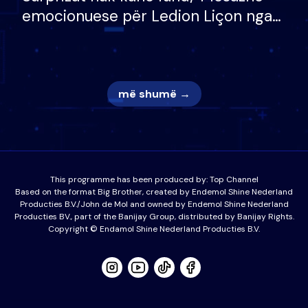
emocionuese për Ledion Liçon nga
nëna dhe fëmijët e tij, moderatori
nuk i mban dot lotët: Nuk meritoj…
më shumë →
This programme has been produced by:
Top Channel
Based on the format Big Brother, created by Endemol Shine Nederland
Producties B.V./John de Mol and owned by Endemol Shine Nederland
Producties BV., part of the Banijay Group, distributed by Banijay Rights.
Copyright © Endamol Shine Nederland Producties B.V.