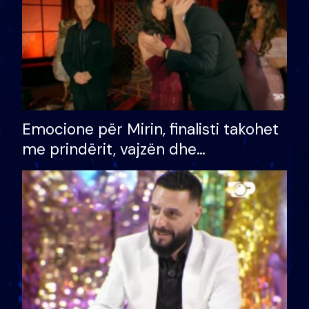
Emocione për Mirin, finalisti takohet
me prindërit, vajzën dhe
bashkëshorten: S’kemi ndonjë letër
divorci apo jo?