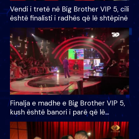
Vendi i tretë në Big Brother VIP 5, cili
është finalisti i radhës që lë shtëpinë
Finalja e madhe e Big Brother VIP 5,
kush është banori i parë që lë
shtëpinë dhe humb mundësinë për
të fituar çmimin e madh