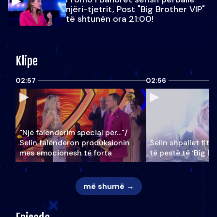
njëri-tjetrit, Post "Big Brother VIP"
të shtunën ora 21:00!
Klipe
02:57
02:56
"Një falenderim special për…"/
Selin falënderon produksionin
Selin shpallet fitu
mes emocionesh të forta
të pestë të ‘Big Br
më shumë →