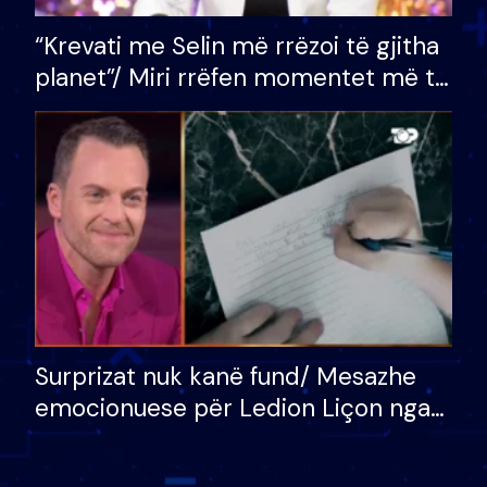
“Krevati me Selin më rrëzoi të gjitha
planet”/ Miri rrëfen momentet më të
bukura në shtëpinë e BB VIP: Do më
mungojë zilja e mëngjesit kur…
Surprizat nuk kanë fund/ Mesazhe
emocionuese për Ledion Liçon nga
nëna dhe fëmijët e tij, moderatori
nuk i mban dot lotët: Nuk meritoj…