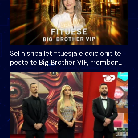
Selin shpallet fituesja e edicionit të
pestë të Big Brother VIP, rrëmben
çmimin e madh prej 100 mijë eurosh