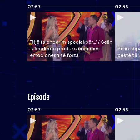
02:57
02:56
"Një falenderim special për…"/ Selin
falënderon produksionin mes
Selin shpa
emocionesh të forta
pestë të 
Episode
02:57
02:56