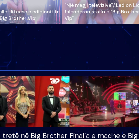
"Një magji televizive"/ Ledion Li
llet fituese e edicionit të
falenderon stafin e "Big Brother
‘Big Brother Vip’
Vip"
i tretë në Big Brother
Finalja e madhe e Big