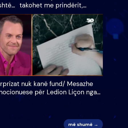
shtë
takohet me prindërit,
tëpinë
vajzën dhe bashkëshorten:
 për
S’kemi ndonjë letër divorci
adh
apo jo?
rprizat nuk kanë fund/ Mesazhe
ocionuese për Ledion Liçon nga
na dhe fëmijët e tij, moderatori
k i mban dot lotët: Nuk meritoj…
më shumë →