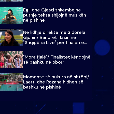
Egli dhe Gjesti shkëmbejnë
puthje teksa shijojnë muzikën
në pishinë
Në lidhje direkte me Sidorela
Gjonin/ Banorët flasin në
"Shqipëria Live" për finalen e
madhe
"Mora fjalë"/ Finalistët këndojnë
së bashku në oborr
Momente të bukura në shtëpi/
Laerti dhe Rozana hidhen së
bashku në pishinë