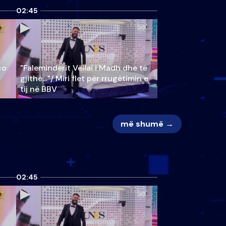
02:45
ço
"Faleminderit Vëllai i Madh dhe të
gjithë…"/ Miri flet për rrugëtimin e
tij në BBV
më shumë →
02:45