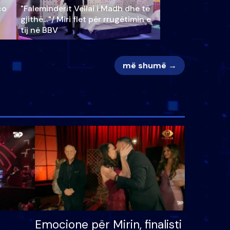
ço
"Faleminderit Vëllai i Madh dhe të
gjithë…"/ Miri flet për rrugëtimin e
tij në BBV
më shumë →
Emocione për Mirin, finalisti