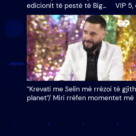
edicionit të pestë të Big
VIP 5, 
Brother VIP, rrëmben
radhës
çmimin e madh prej 100
mijë eurosh
“Krevati me Selin më rrëzoi të gjit
planet”/ Miri rrëfen momentet më 
bukura në shtëpinë e BB VIP: Do 
mungojë zilja e mëngjesit kur…