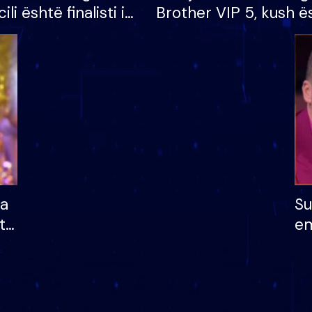
cili është finalisti i
Brother VIP 5, kush ë
 që lë shtëpinë
banori i parë që lë sh
dhe humb mundësinë
të fituar çmimin e m
ha
Su
të
em
më
në
nu