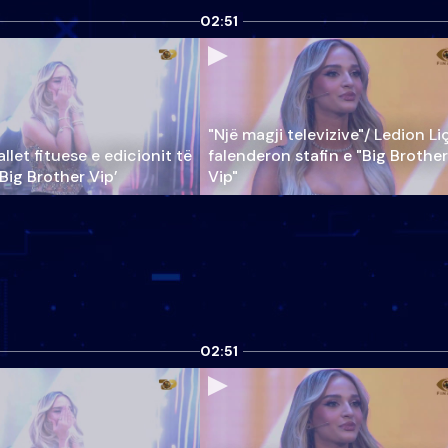
02:51
"Një magji televizive"/ Ledion Li
llet fituese e edicionit të
falenderon stafin e "Big Brother
‘Big Brother Vip’
Vip"
02:51