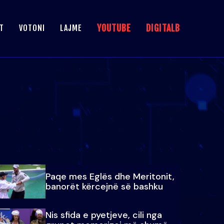
YOUTUBE
DIGITALB
T
VOTONI
LAJME
Paqe mes Eglës dhe Meritonit,
banorët kërcejnë së bashku
Nis sfida e pyetjeve, cili nga