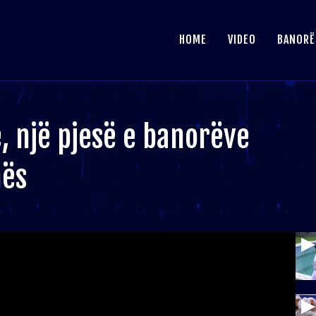
HOME
VIDEO
BANORË
, një pjesë e banorëve
nës