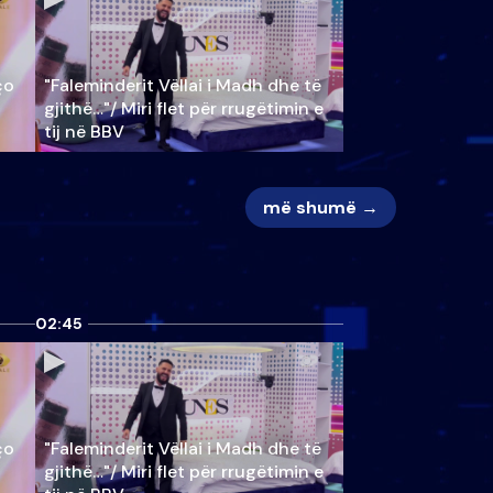
ço
"Faleminderit Vëllai i Madh dhe të
gjithë…"/ Miri flet për rrugëtimin e
tij në BBV
më shumë →
02:45
ço
"Faleminderit Vëllai i Madh dhe të
gjithë…"/ Miri flet për rrugëtimin e