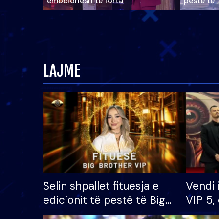
emocionesh të forta
pestë të 
LAJME
Selin shpallet fituesja e
Vendi 
edicionit të pestë të Big
VIP 5, 
Brother VIP, rrëmben
radhës