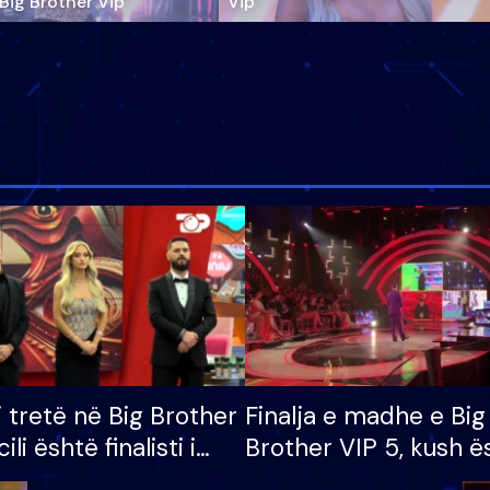
‘Big Brother Vip’
Vip"
i tretë në Big Brother
Finalja e madhe e Big
cili është finalisti i
Brother VIP 5, kush ë
 që lë shtëpinë
banori i parë që lë sh