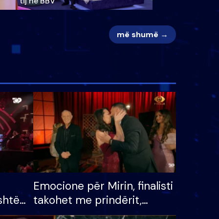
tij në BBV
më shumë →
Emocione për Mirin, finalisti
shtë
takohet me prindërit,
tëpinë
vajzën dhe bashkëshorten: