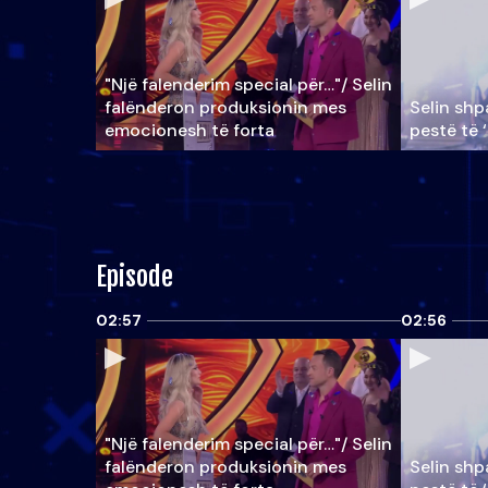
"Një falenderim special për…"/ Selin
falënderon produksionin mes
Selin shpa
emocionesh të forta
pestë të 
Episode
02:57
02:56
"Një falenderim special për…"/ Selin
falënderon produksionin mes
Selin shpa