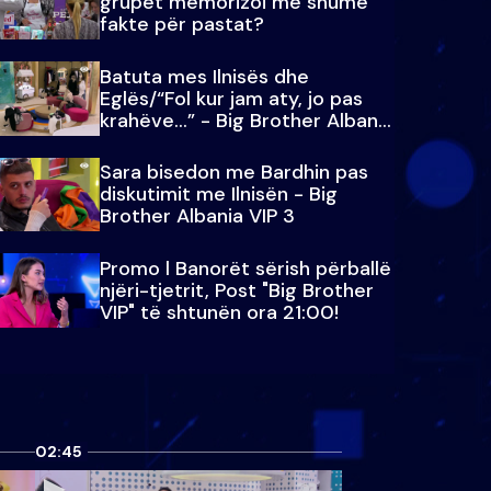
grupet memorizoi më shumë
fakte për pastat?
Batuta mes Ilnisës dhe
Eglës/“Fol kur jam aty, jo pas
krahëve…” - Big Brother Albania
VIP 3
Sara bisedon me Bardhin pas
diskutimit me Ilnisën - Big
Brother Albania VIP 3
Promo l Banorët sërish përballë
njëri-tjetrit, Post "Big Brother
VIP" të shtunën ora 21:00!
02:45