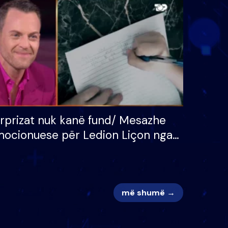
 për
S’kemi ndonjë letër divorci
adh
apo jo?
rprizat nuk kanë fund/ Mesazhe
ocionuese për Ledion Liçon nga
na dhe fëmijët e tij, moderatori
k i mban dot lotët: Nuk meritoj…
më shumë →