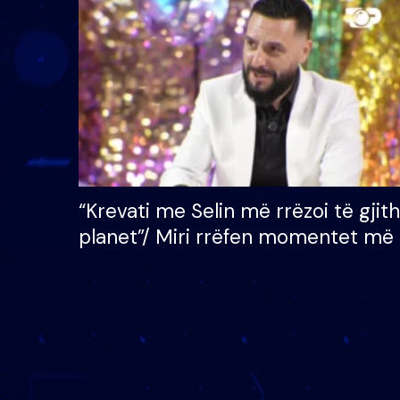
çmimin e madh prej 100
mijë eurosh
“Krevati me Selin më rrëzoi të gjit
planet”/ Miri rrëfen momentet më 
bukura në shtëpinë e BB VIP: Do 
mungojë zilja e mëngjesit kur…