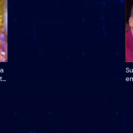
dhe humb mundësinë
të fituar çmimin e m
ha
Su
të
em
më
në
nu