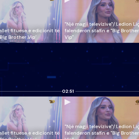
"Një magji televizive"/ Ledion Li
llet fituese e edicionit të
falenderon stafin e "Big Brother
‘Big Brother Vip’
Vip"
02:51
"Një magji televizive"/ Ledion Li
llet fituese e edicionit të
falenderon stafin e "Big Brother