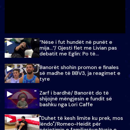
“Nëse i fut hundët në punët e
mija…”/ Gjesti flet me Livian pas
debatit me Eglin: Po të
paralajmëroj
Banorët shohin promon e finales
së madhe të BBV3, ja reagimet e
tyre
Zarf i bardhë/ Banorët do të
shijojnë mëngjesin e fundit së
bashku nga Lori Caffe
"Duhet të kesh limite ku prek, mos
lëndo"/Romeo-Heidit për
përjetimin e familjarëve:Nusja e