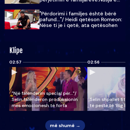
Julit…
"Përdorimi i familjes është bërë
pafund…"/ Heidi qetëson Romeon:
Nëse ti je i qetë, ata qetësohen
Klipe
02:57
02:56
"Një falenderim special për…"/
Selin falënderon produksionin
Selin shpallet fitu
mes emocionesh të forta
të pestë të ‘Big Br
më shumë →