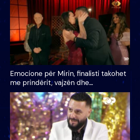
të fituar çmimin e madh
Emocione për Mirin, finalisti takohet
me prindërit, vajzën dhe
bashkëshorten: S’kemi ndonjë letër
divorci apo jo?