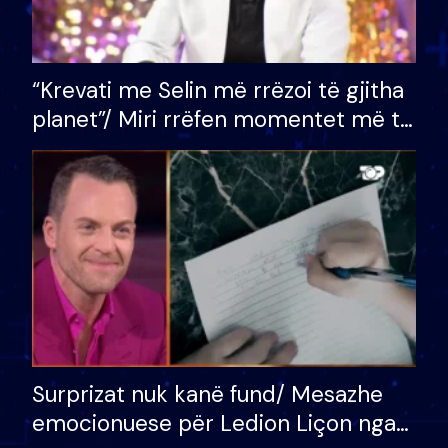
“Krevati me Selin më rrëzoi të gjitha
planet”/ Miri rrëfen momentet më të
bukura në shtëpinë e BB VIP: Do më
mungojë zilja e mëngjesit kur…
Surprizat nuk kanë fund/ Mesazhe
emocionuese për Ledion Liçon nga