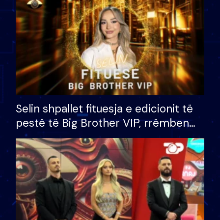
Selin shpallet fituesja e edicionit të
pestë të Big Brother VIP, rrëmben
çmimin e madh prej 100 mijë eurosh