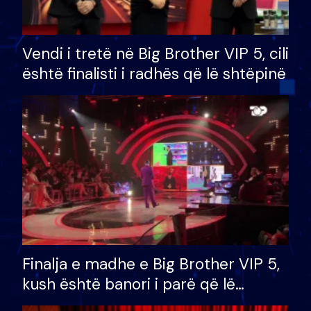
Vendi i tretë në Big Brother VIP 5, cili
është finalisti i radhës që lë shtëpinë
Finalja e madhe e Big Brother VIP 5,
kush është banori i parë që lë
shtëpinë dhe humb mundësinë për