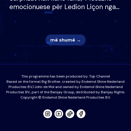
emocionuese për Ledion Liçon nga
nëna dhe fëmijët e tij, moderatori
nuk i mban dot lotët: Nuk meritoj…
më shumë →
This programme has been produced by:
Top Channel
Based on the format Big Brother, created by Endemol Shine Nederland
Producties B.V./John de Mol and owned by Endemol Shine Nederland
Producties BV., part of the Banijay Group, distributed by Banijay Rights.
Copyright © Endamol Shine Nederland Producties B.V.