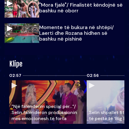
"Mora fjalë"/ Finalistët këndojnë së
bashku në oborr
Momente të bukura në shtëpi/
Laerti dhe Rozana hidhen së
bashku në pishinë
Klipe
02:57
02:56
"Një falenderim special për…"/
Selin falënderon produksionin
Selin shpallet fitu
mes emocionesh të forta
të pestë të ‘Big Br