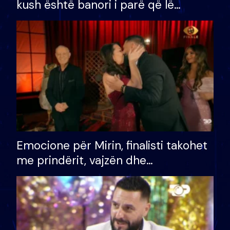
kush është banori i parë që lë
shtëpinë dhe humb mundësinë për
të fituar çmimin e madh
Emocione për Mirin, finalisti takohet
me prindërit, vajzën dhe
bashkëshorten: S’kemi ndonjë letër
divorci apo jo?