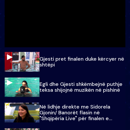
Gjesti pret finalen duke kërcyer në
shtëpi
Egli dhe Gjesti shkëmbejnë puthje
teksa shijojnë muzikën në pishinë
Në lidhje direkte me Sidorela
Gjonin/ Banorët flasin në
"Shqipëria Live" për finalen e
madhe