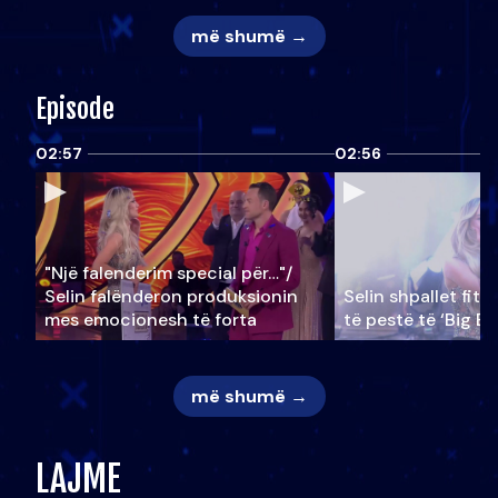
më shumë →
Episode
02:57
02:56
"Një falenderim special për…"/
Selin falënderon produksionin
Selin shpallet fitu
mes emocionesh të forta
të pestë të ‘Big Br
më shumë →
LAJME