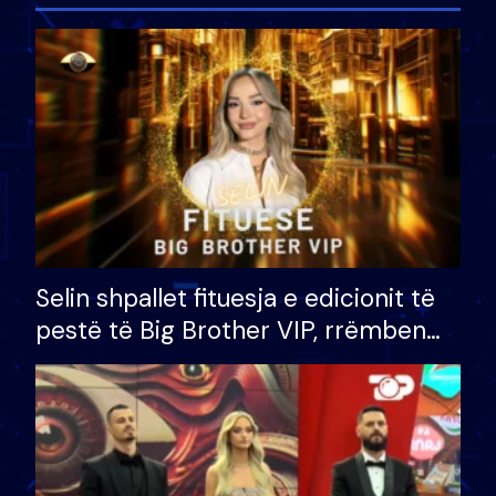
Selin shpallet fituesja e edicionit të
pestë të Big Brother VIP, rrëmben
çmimin e madh prej 100 mijë eurosh