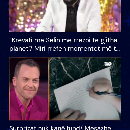
“Krevati me Selin më rrëzoi të gjitha
planet”/ Miri rrëfen momentet më të
bukura në shtëpinë e BB VIP: Do më
mungojë zilja e mëngjesit kur…
Surprizat nuk kanë fund/ Mesazhe