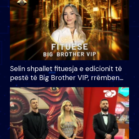
Selin shpallet fituesja e edicionit të
pestë të Big Brother VIP, rrëmben
çmimin e madh prej 100 mijë eurosh