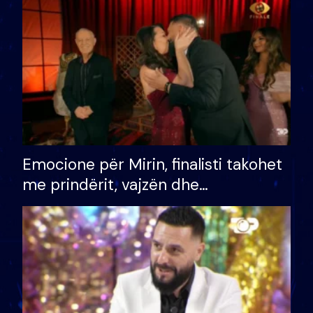
të fituar çmimin e madh
Emocione për Mirin, finalisti takohet
me prindërit, vajzën dhe
bashkëshorten: S’kemi ndonjë letër
divorci apo jo?