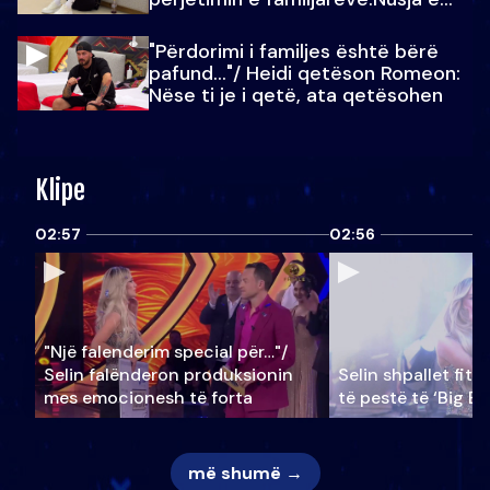
Julit…
"Përdorimi i familjes është bërë
pafund…"/ Heidi qetëson Romeon:
Nëse ti je i qetë, ata qetësohen
Klipe
02:57
02:56
"Një falenderim special për…"/
Selin falënderon produksionin
Selin shpallet fitu
mes emocionesh të forta
të pestë të ‘Big Br
më shumë →