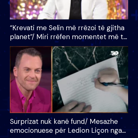
“Krevati me Selin më rrëzoi të gjitha
planet”/ Miri rrëfen momentet më të
bukura në shtëpinë e BB VIP: Do më
mungojë zilja e mëngjesit kur…
Surprizat nuk kanë fund/ Mesazhe
emocionuese për Ledion Liçon nga