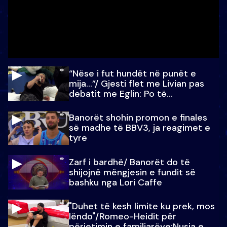
“Nëse i fut hundët në punët e
mija…”/ Gjesti flet me Livian pas
debatit me Eglin: Po të
paralajmëroj
Banorët shohin promon e finales
së madhe të BBV3, ja reagimet e
tyre
Zarf i bardhë/ Banorët do të
shijojnë mëngjesin e fundit së
bashku nga Lori Caffe
"Duhet të kesh limite ku prek, mos
lëndo"/Romeo-Heidit për
përjetimin e familjarëve:Nusja e