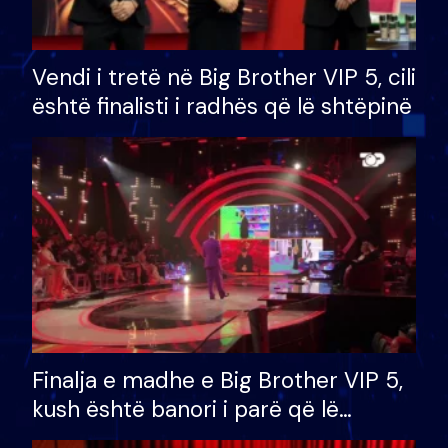
Vendi i tretë në Big Brother VIP 5, cili
është finalisti i radhës që lë shtëpinë
Finalja e madhe e Big Brother VIP 5,
kush është banori i parë që lë
shtëpinë dhe humb mundësinë për