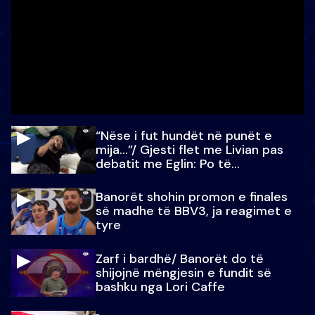
“Nëse i fut hundët në punët e
mija…”/ Gjesti flet me Livian pas
debatit me Eglin: Po të
paralajmëroj
Banorët shohin promon e finales
së madhe të BBV3, ja reagimet e
tyre
Zarf i bardhë/ Banorët do të
shijojnë mëngjesin e fundit së
bashku nga Lori Caffe