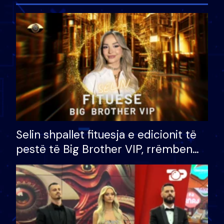
Selin shpallet fituesja e edicionit të
pestë të Big Brother VIP, rrëmben
çmimin e madh prej 100 mijë eurosh