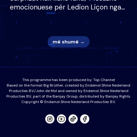
emocionuese për Ledion Liçon nga
nëna dhe fëmijët e tij, moderatori
nuk i mban dot lotët: Nuk meritoj…
më shumë →
This programme has been produced by:
Top Channel
Based on the format Big Brother, created by Endemol Shine Nederland
Producties B.V./John de Mol and owned by Endemol Shine Nederland
Producties BV., part of the Banijay Group, distributed by Banijay Rights.
Copyright © Endamol Shine Nederland Producties B.V.