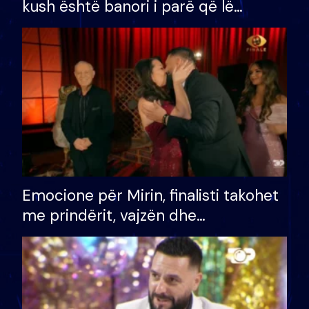
kush është banori i parë që lë
shtëpinë dhe humb mundësinë për
të fituar çmimin e madh
Emocione për Mirin, finalisti takohet
me prindërit, vajzën dhe
bashkëshorten: S’kemi ndonjë letër
divorci apo jo?