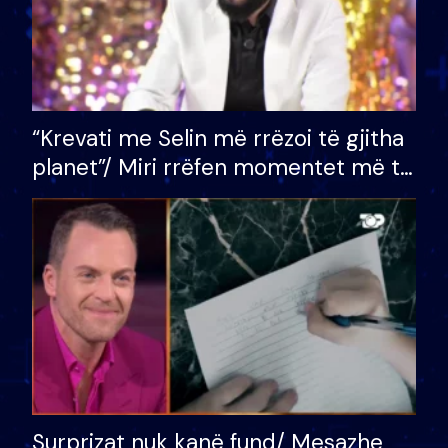
“Krevati me Selin më rrëzoi të gjitha
planet”/ Miri rrëfen momentet më të
bukura në shtëpinë e BB VIP: Do më
mungojë zilja e mëngjesit kur…
Surprizat nuk kanë fund/ Mesazhe