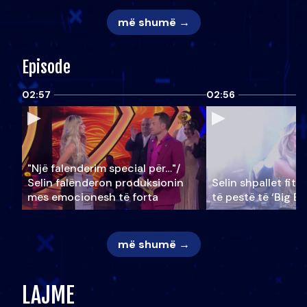
më shumë →
Episode
02:57
02:56
"Një falenderim special për…"/
Selin falënderon produksionin
Selin shpallet fitu
mes emocionesh të forta
të pestë të ‘Big Br
më shumë →
LAJME