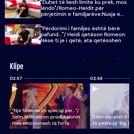
"Duhet të kesh limite ku prek, mos
lëndo"/Romeo-Heidit për
përjetimin e familjarëve:Nusja e
Julit…
"Përdorimi i familjes është bërë
pafund…"/ Heidi qetëson Romeon:
Nëse ti je i qetë, ata qetësohen
Klipe
02:57
02:56
"Një falenderim special për…"/
Selin falënderon produksionin
Selin shpallet fitu
mes emocionesh të forta
të pestë të ‘Big Br