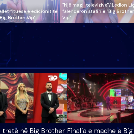
"Një magji televizive"/ Ledion Li
llet fituese e edicionit të
falenderon stafin e "Big Brother
‘Big Brother Vip’
Vip"
i tretë në Big Brother
Finalja e madhe e Big