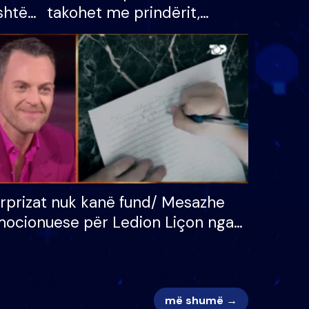
shtë
takohet me prindërit,
tëpinë
vajzën dhe bashkëshorten:
 për
S’kemi ndonjë letër divorci
adh
apo jo?
rprizat nuk kanë fund/ Mesazhe
ocionuese për Ledion Liçon nga
na dhe fëmijët e tij, moderatori
k i mban dot lotët: Nuk meritoj…
më shumë →