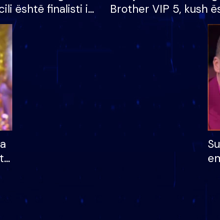
cili është finalisti i
Brother VIP 5, kush ë
 që lë shtëpinë
banori i parë që lë sh
dhe humb mundësinë
të fituar çmimin e m
ha
Su
të
em
më
në
nu