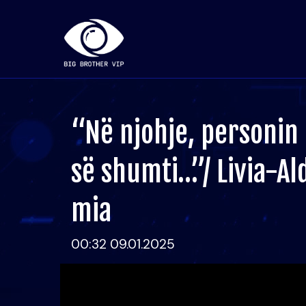
“Në njohje, personin
së shumti…”/ Livia-Ald
mia
00:32 09.01.2025