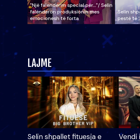
"Një falenderim special për…"/ Selin
falënderon produksionin mes
Selin shpa
emocionesh të forta
pestë të 
LAJME
Selin shpallet fituesja e
Vendi 