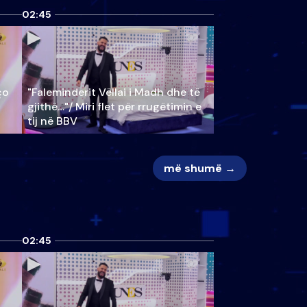
02:45
ço
"Faleminderit Vëllai i Madh dhe të
gjithë…"/ Miri flet për rrugëtimin e
tij në BBV
më shumë →
02:45