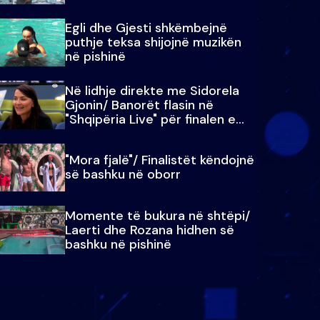
Egli dhe Gjesti shkëmbejnë
puthje teksa shijojnë muzikën
në pishinë
Në lidhje direkte me Sidorela
Gjonin/ Banorët flasin në
"Shqipëria Live" për finalen e
madhe
"Mora fjalë"/ Finalistët këndojnë
së bashku në oborr
Momente të bukura në shtëpi/
Laerti dhe Rozana hidhen së
bashku në pishinë