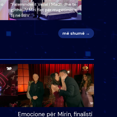
ço
"Faleminderit Vëllai i Madh dhe të
gjithë…"/ Miri flet për rrugëtimin e
tij në BBV
më shumë →
Emocione për Mirin, finalisti