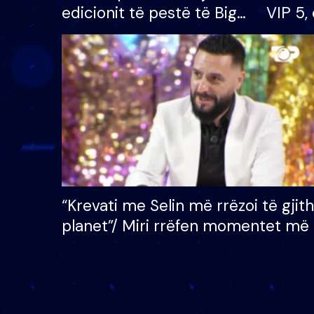
edicionit të pestë të Big
VIP 5, 
Brother VIP, rrëmben
radhës
çmimin e madh prej 100
mijë eurosh
“Krevati me Selin më rrëzoi të gjit
planet”/ Miri rrëfen momentet më 
bukura në shtëpinë e BB VIP: Do 
mungojë zilja e mëngjesit kur…