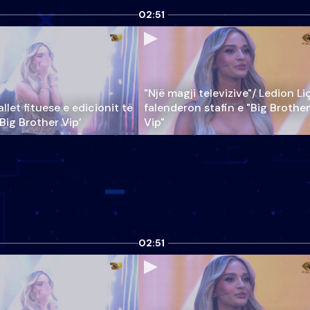
02:51
"Një magji televizive"/ Ledion Li
llet fituese e edicionit të
falenderon stafin e "Big Brother
‘Big Brother Vip’
Vip"
02:51