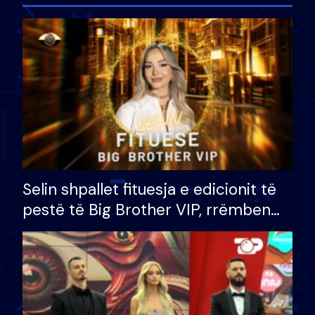
Selin shpallet fituesja e edicionit të
pestë të Big Brother VIP, rrëmben
çmimin e madh prej 100 mijë eurosh