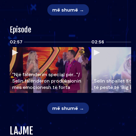
më shumë →
Episode
02:57
02:56
"Një falenderim special për…"/
Selin falënderon produksionin
Selin shpallet fitu
mes emocionesh të forta
të pestë të ‘Big Br
më shumë →
LAJME