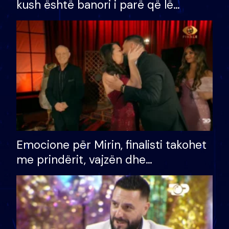
kush është banori i parë që lë
shtëpinë dhe humb mundësinë për
të fituar çmimin e madh
Emocione për Mirin, finalisti takohet
me prindërit, vajzën dhe
bashkëshorten: S’kemi ndonjë letër
divorci apo jo?