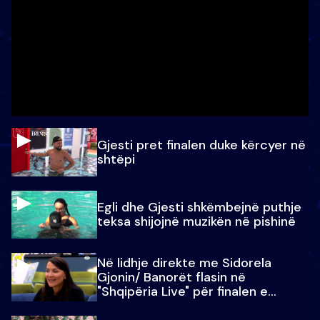
Gjesti pret finalen duke kërcyer në
shtëpi
Egli dhe Gjesti shkëmbejnë puthje
teksa shijojnë muzikën në pishinë
Në lidhje direkte me Sidorela
Gjonin/ Banorët flasin në
"Shqipëria Live" për finalen e
madhe