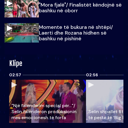
"Mora fjalë"/ Finalistët këndojnë së
bashku në oborr
Momente të bukura në shtëpi/
Laerti dhe Rozana hidhen së
bashku në pishinë
Klipe
02:57
02:56
"Një falenderim special për…"/
Selin falënderon produksionin
Selin shpallet fitu
mes emocionesh të forta
të pestë të ‘Big Br