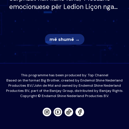
emocionuese për Ledion Liçon nga
nëna dhe fëmijët e tij, moderatori
nuk i mban dot lotët: Nuk meritoj…
më shumë →
This programme has been produced by:
Top Channel
Based on the format Big Brother, created by Endemol Shine Nederland
Producties B.V./John de Mol and owned by Endemol Shine Nederland
Producties BV., part of the Banijay Group, distributed by Banijay Rights.
Copyright © Endamol Shine Nederland Producties B.V.