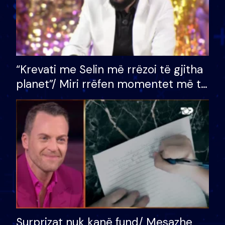
“Krevati me Selin më rrëzoi të gjitha
planet”/ Miri rrëfen momentet më të
bukura në shtëpinë e BB VIP: Do më
mungojë zilja e mëngjesit kur…
Surprizat nuk kanë fund/ Mesazhe