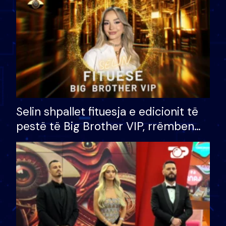
Selin shpallet fituesja e edicionit të
pestë të Big Brother VIP, rrëmben
çmimin e madh prej 100 mijë eurosh