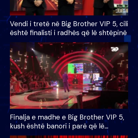
Vendi i tretë në Big Brother VIP 5, cili
është finalisti i radhës që lë shtëpinë
Finalja e madhe e Big Brother VIP 5,
kush është banori i parë që lë
shtëpinë dhe humb mundësinë për