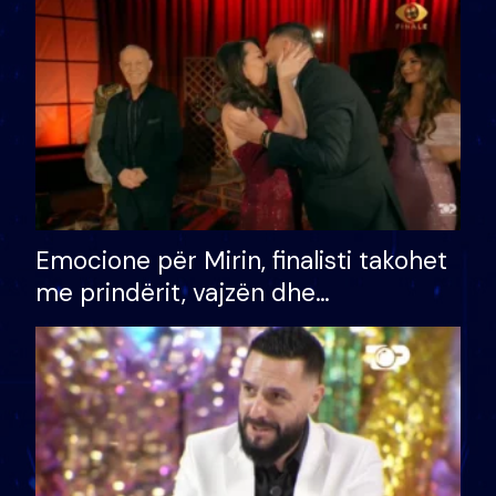
të fituar çmimin e madh
Emocione për Mirin, finalisti takohet
me prindërit, vajzën dhe
bashkëshorten: S’kemi ndonjë letër
divorci apo jo?