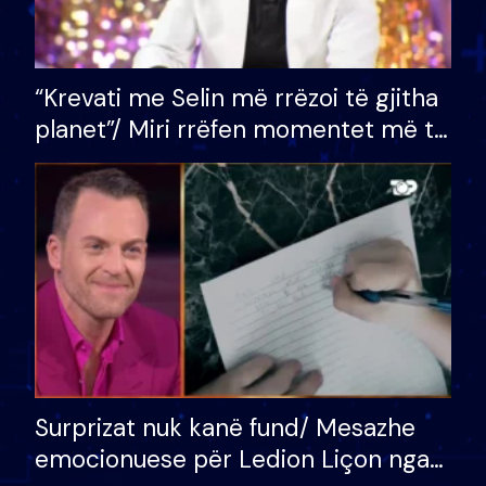
“Krevati me Selin më rrëzoi të gjitha
planet”/ Miri rrëfen momentet më të
bukura në shtëpinë e BB VIP: Do më
mungojë zilja e mëngjesit kur…
Surprizat nuk kanë fund/ Mesazhe
emocionuese për Ledion Liçon nga