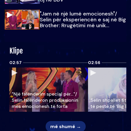
"Jam në një lumë emocionesh"/
Selin për eksperiencën e saj në Big
Brother: Rrugëtimi më unik…
Klipe
02:57
02:56
"Një falenderim special për…"/
Selin falënderon produksionin
Selin shpallet fitu
mes emocionesh të forta
të pestë të ‘Big Br
më shumë →