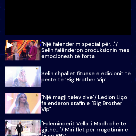
"Një falenderim special për…"/
Selin falënderon produksionin mes
emocionesh të forta
Selin shpallet fituese e edicionit të
pestë të ‘Big Brother Vip’
"Një magji televizive"/ Ledion Liço
falenderon stafin e "Big Brother
Vip"
"Faleminderit Vëllai i Madh dhe të
gjithë…"/ Miri flet për rrugëtimin e
tij në BBV