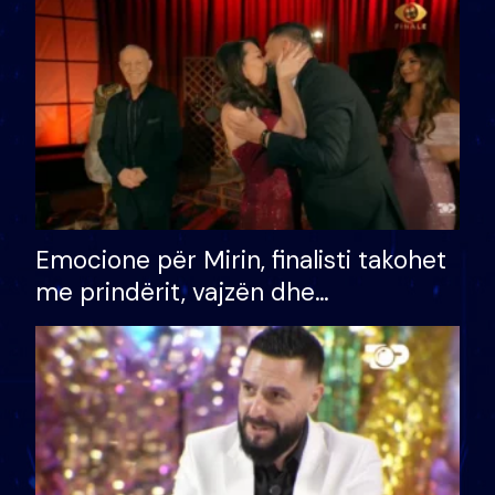
të fituar çmimin e madh
Emocione për Mirin, finalisti takohet
me prindërit, vajzën dhe
bashkëshorten: S’kemi ndonjë letër
divorci apo jo?