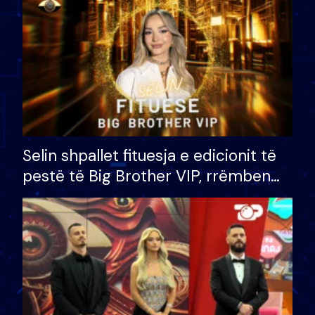
Selin shpallet fituesja e edicionit të
pestë të Big Brother VIP, rrëmben
çmimin e madh prej 100 mijë eurosh