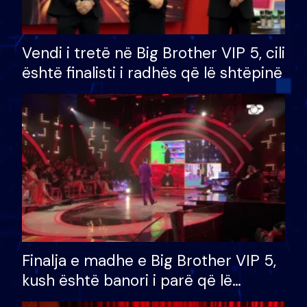
Vendi i tretë në Big Brother VIP 5, cili
është finalisti i radhës që lë shtëpinë
Finalja e madhe e Big Brother VIP 5,
kush është banori i parë që lë
shtëpinë dhe humb mundësinë për