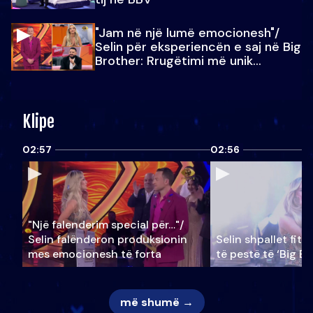
"Jam në një lumë emocionesh"/
Selin për eksperiencën e saj në Big
Brother: Rrugëtimi më unik…
Klipe
02:57
02:56
"Një falenderim special për…"/
Selin falënderon produksionin
Selin shpallet fitu
mes emocionesh të forta
të pestë të ‘Big Br
më shumë →