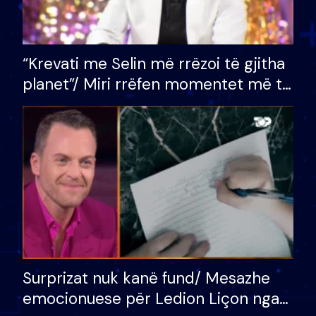
“Krevati me Selin më rrëzoi të gjitha
planet”/ Miri rrëfen momentet më të
bukura në shtëpinë e BB VIP: Do më
mungojë zilja e mëngjesit kur…
Surprizat nuk kanë fund/ Mesazhe
emocionuese për Ledion Liçon nga