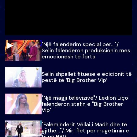
"Një falenderim special për…"/
Selin falënderon produksionin mes
emocionesh të forta
Selin shpallet fituese e edicionit të
pestë të ‘Big Brother Vip’
"Një magji televizive"/ Ledion Liço
falenderon stafin e "Big Brother
Vip"
"Faleminderit Vëllai i Madh dhe të
gjithë…"/ Miri flet për rrugëtimin e
tij në BBV