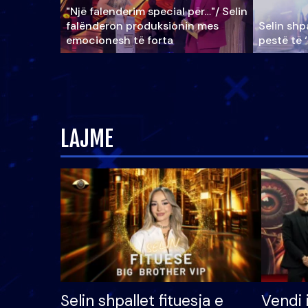
"Një falenderim special për…"/ Selin
falënderon produksionin mes
Selin shpa
emocionesh të forta
pestë të 
LAJME
Selin shpallet fituesja e
Vendi 