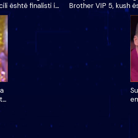
cili është finalisti i
Brother VIP 5, kush ë
 që lë shtëpinë
banori i parë që lë sh
dhe humb mundësinë
të fituar çmimin e m
ha
Su
të
em
më
në
nu