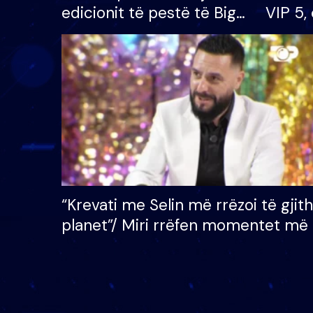
edicionit të pestë të Big
VIP 5, 
Brother VIP, rrëmben
radhës
çmimin e madh prej 100
mijë eurosh
“Krevati me Selin më rrëzoi të gjit
planet”/ Miri rrëfen momentet më 
bukura në shtëpinë e BB VIP: Do 
mungojë zilja e mëngjesit kur…