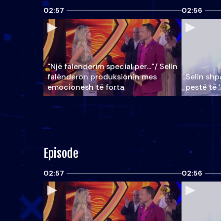
02:57
02:56
"Një falenderim special për…"/ Selin
falënderon produksionin mes
Selin shpa
emocionesh të forta
pestë të 
Episode
02:57
02:56