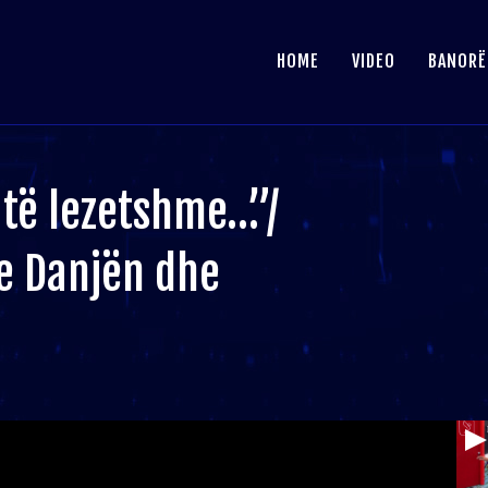
HOME
VIDEO
BANORË
 të lezetshme…”/
e Danjën dhe