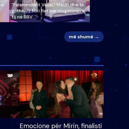
ço
"Faleminderit Vëllai i Madh dhe të
gjithë…"/ Miri flet për rrugëtimin e
tij në BBV
më shumë →
Emocione për Mirin, finalisti