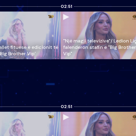
02:51
"Një magji televizive"/ Ledion Li
llet fituese e edicionit të
falenderon stafin e "Big Brother
‘Big Brother Vip’
Vip"
02:51