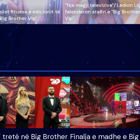
"Një magji televizive"/ Ledion Li
llet fituese e edicionit të
falenderon stafin e "Big Brother
‘Big Brother Vip’
Vip"
i tretë në Big Brother
Finalja e madhe e Big