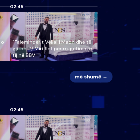
02:45
ço
"Faleminderit Vëllai i Madh dhe të
gjithë…"/ Miri flet për rrugëtimin e
tij në BBV
më shumë →
02:45