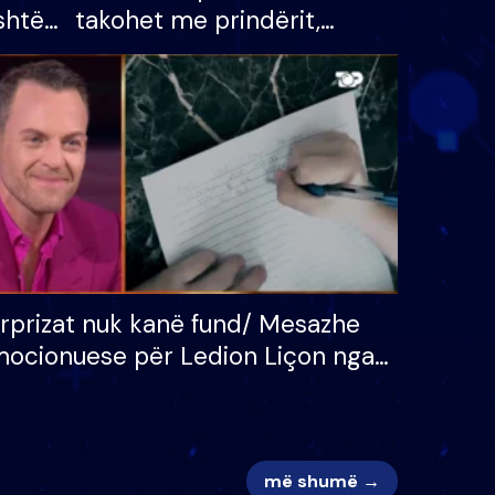
shtë
takohet me prindërit,
tëpinë
vajzën dhe bashkëshorten:
 për
S’kemi ndonjë letër divorci
adh
apo jo?
rprizat nuk kanë fund/ Mesazhe
ocionuese për Ledion Liçon nga
na dhe fëmijët e tij, moderatori
k i mban dot lotët: Nuk meritoj…
më shumë →