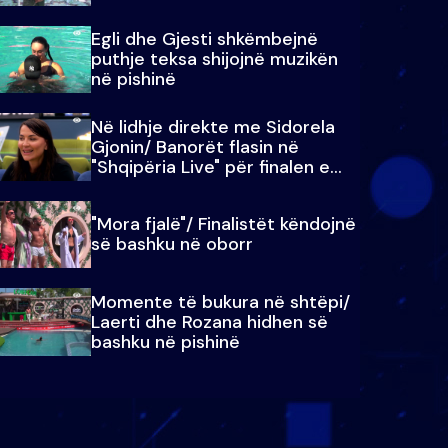
Egli dhe Gjesti shkëmbejnë
puthje teksa shijojnë muzikën
në pishinë
Në lidhje direkte me Sidorela
Gjonin/ Banorët flasin në
"Shqipëria Live" për finalen e
madhe
"Mora fjalë"/ Finalistët këndojnë
së bashku në oborr
Momente të bukura në shtëpi/
Laerti dhe Rozana hidhen së
bashku në pishinë