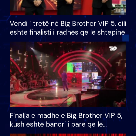
Vendi i tretë në Big Brother VIP 5, cili
është finalisti i radhës që lë shtëpinë
Finalja e madhe e Big Brother VIP 5,
kush është banori i parë që lë
shtëpinë dhe humb mundësinë për