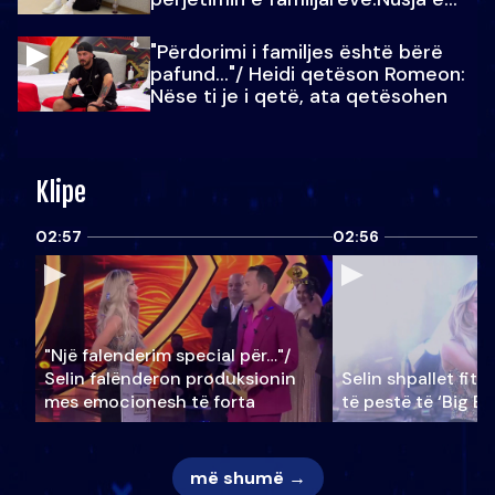
Julit…
"Përdorimi i familjes është bërë
pafund…"/ Heidi qetëson Romeon:
Nëse ti je i qetë, ata qetësohen
Klipe
02:57
02:56
"Një falenderim special për…"/
Selin falënderon produksionin
Selin shpallet fitu
mes emocionesh të forta
të pestë të ‘Big Br
më shumë →