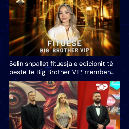
Selin shpallet fituesja e edicionit të
pestë të Big Brother VIP, rrëmben
çmimin e madh prej 100 mijë eurosh