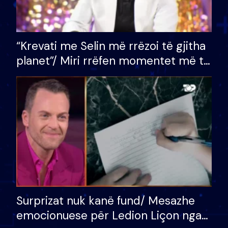
“Krevati me Selin më rrëzoi të gjitha
planet”/ Miri rrëfen momentet më të
bukura në shtëpinë e BB VIP: Do më
mungojë zilja e mëngjesit kur…
Surprizat nuk kanë fund/ Mesazhe
emocionuese për Ledion Liçon nga