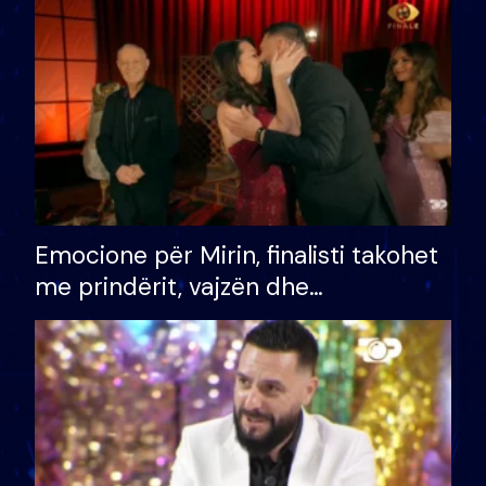
të fituar çmimin e madh
Emocione për Mirin, finalisti takohet
me prindërit, vajzën dhe
bashkëshorten: S’kemi ndonjë letër
divorci apo jo?