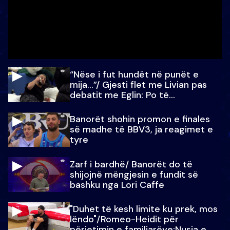
“Nëse i fut hundët në punët e
mija…”/ Gjesti flet me Livian pas
debatit me Eglin: Po të
paralajmëroj
Banorët shohin promon e finales
së madhe të BBV3, ja reagimet e
tyre
Zarf i bardhë/ Banorët do të
shijojnë mëngjesin e fundit së
bashku nga Lori Caffe
"Duhet të kesh limite ku prek, mos
lëndo"/Romeo-Heidit për
përjetimin e familjarëve:Nusja e