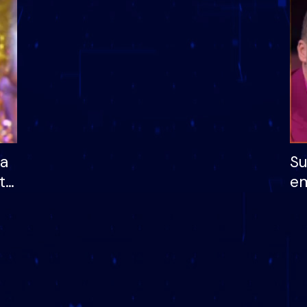
dhe humb mundësinë
të fituar çmimin e m
ha
Su
të
em
më
në
nu