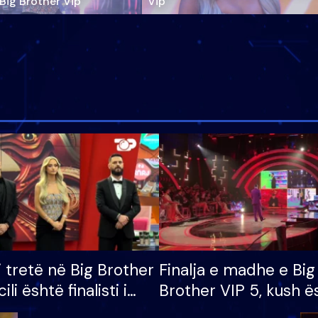
‘Big Brother Vip’
Vip"
i tretë në Big Brother
Finalja e madhe e Big
cili është finalisti i
Brother VIP 5, kush ë
 që lë shtëpinë
banori i parë që lë sh