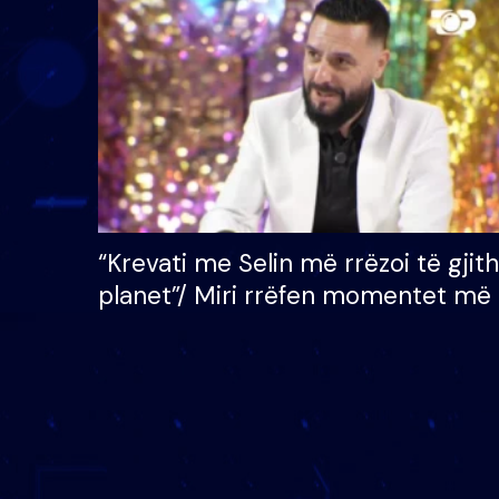
çmimin e madh prej 100
mijë eurosh
“Krevati me Selin më rrëzoi të gjit
planet”/ Miri rrëfen momentet më 
bukura në shtëpinë e BB VIP: Do 
mungojë zilja e mëngjesit kur…