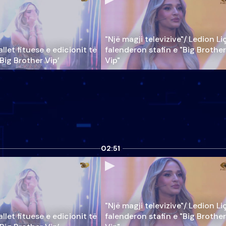
"Një magji televizive"/ Ledion Li
llet fituese e edicionit të
falenderon stafin e "Big Brother
‘Big Brother Vip’
Vip"
02:51
"Një magji televizive"/ Ledion Li
llet fituese e edicionit të
falenderon stafin e "Big Brother