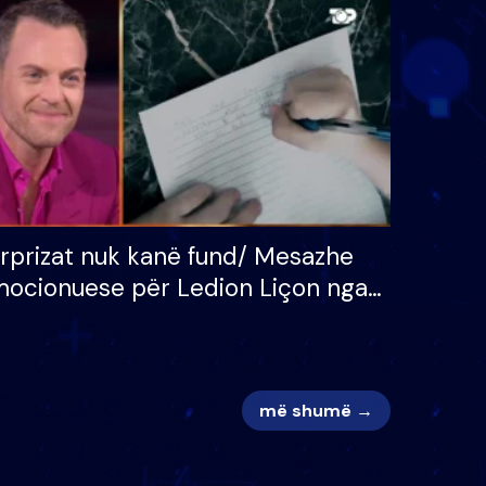
 për
S’kemi ndonjë letër divorci
adh
apo jo?
rprizat nuk kanë fund/ Mesazhe
ocionuese për Ledion Liçon nga
na dhe fëmijët e tij, moderatori
k i mban dot lotët: Nuk meritoj…
më shumë →