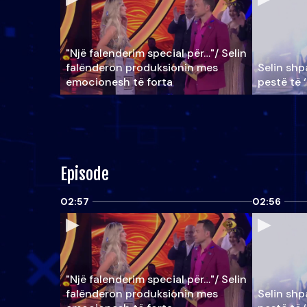
"Një falenderim special për…"/ Selin
falënderon produksionin mes
Selin shpa
emocionesh të forta
pestë të 
Episode
02:57
02:56
"Një falenderim special për…"/ Selin
falënderon produksionin mes
Selin shpa