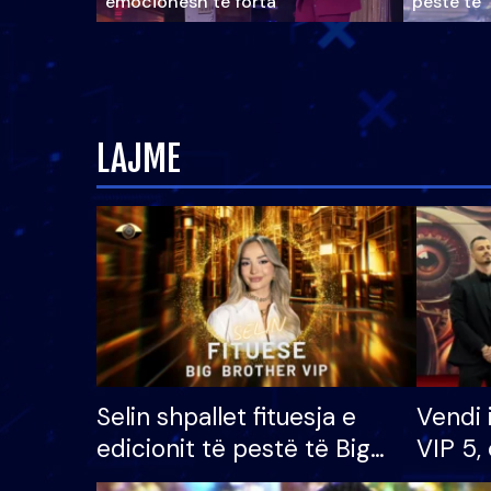
emocionesh të forta
pestë të 
LAJME
Selin shpallet fituesja e
Vendi 
edicionit të pestë të Big
VIP 5, 
Brother VIP, rrëmben
radhës