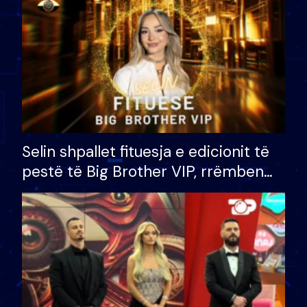
Selin shpallet fituesja e edicionit të
pestë të Big Brother VIP, rrëmben
çmimin e madh prej 100 mijë eurosh