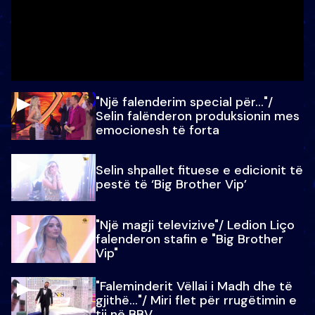
"Një falenderim special për…"/
Selin falënderon produksionin mes
emocionesh të forta
Selin shpallet fituese e edicionit të
pestë të ‘Big Brother Vip’
"Një magji televizive"/ Ledion Liço
falenderon stafin e "Big Brother
Vip"
"Faleminderit Vëllai i Madh dhe të
gjithë…"/ Miri flet për rrugëtimin e
tij në BBV