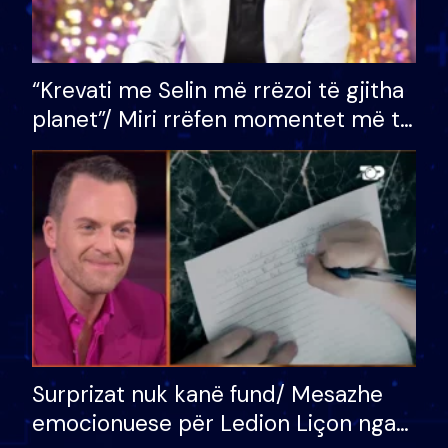
“Krevati me Selin më rrëzoi të gjitha
planet”/ Miri rrëfen momentet më të
bukura në shtëpinë e BB VIP: Do më
mungojë zilja e mëngjesit kur…
Surprizat nuk kanë fund/ Mesazhe
emocionuese për Ledion Liçon nga