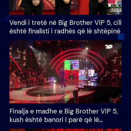
Vendi i tretë në Big Brother VIP 5, cili
është finalisti i radhës që lë shtëpinë
Finalja e madhe e Big Brother VIP 5,
kush është banori i parë që lë
shtëpinë dhe humb mundësinë për