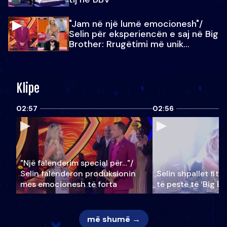
"Jam në një lumë emocionesh"/
Selin për eksperiencën e saj në Big
Brother: Rrugëtimi më unik…
Klipe
02:57
02:56
"Një falenderim special për…"/
Selin falënderon produksionin
Selin shpallet fitu
mes emocionesh të forta
të pestë të ‘Big Br
më shumë →