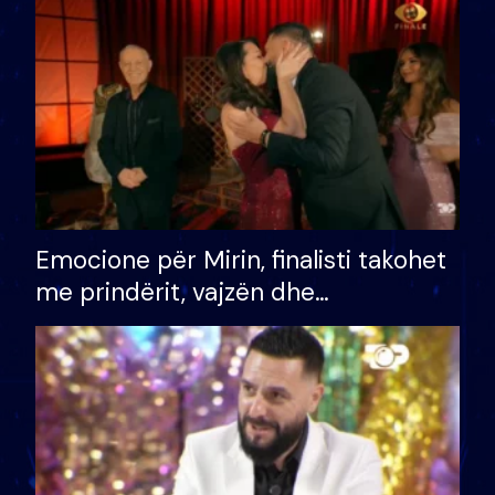
të fituar çmimin e madh
Emocione për Mirin, finalisti takohet
me prindërit, vajzën dhe
bashkëshorten: S’kemi ndonjë letër
divorci apo jo?