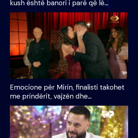
kush është banori i parë që lë
shtëpinë dhe humb mundësinë për
të fituar çmimin e madh
Emocione për Mirin, finalisti takohet
me prindërit, vajzën dhe
bashkëshorten: S’kemi ndonjë letër
divorci apo jo?