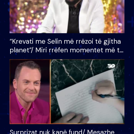
“Krevati me Selin më rrëzoi të gjitha
planet”/ Miri rrëfen momentet më të
bukura në shtëpinë e BB VIP: Do më
mungojë zilja e mëngjesit kur…
Surprizat nuk kanë fund/ Mesazhe