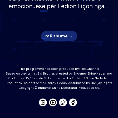
emocionuese për Ledion Liçon nga
nëna dhe fëmijët e tij, moderatori
nuk i mban dot lotët: Nuk meritoj…
më shumë →
This programme has been produced by:
Top Channel
Based on the format Big Brother, created by Endemol Shine Nederland
Producties B.V./John de Mol and owned by Endemol Shine Nederland
Producties BV., part of the Banijay Group, distributed by Banijay Rights.
Copyright © Endamol Shine Nederland Producties B.V.