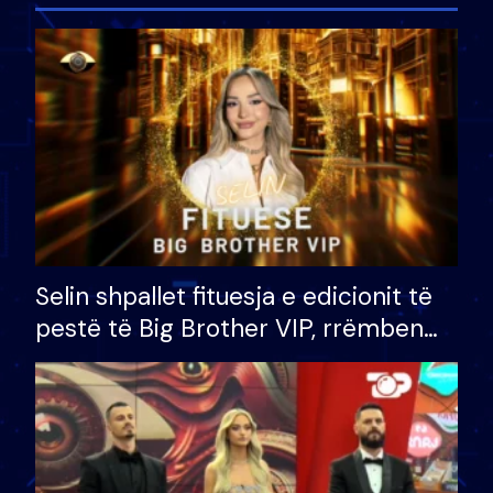
Selin shpallet fituesja e edicionit të
pestë të Big Brother VIP, rrëmben
çmimin e madh prej 100 mijë eurosh