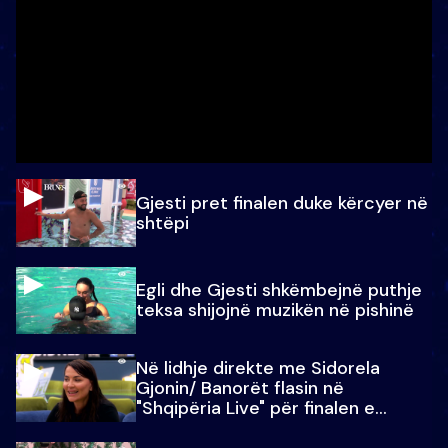
Gjesti pret finalen duke kërcyer në
shtëpi
Egli dhe Gjesti shkëmbejnë puthje
teksa shijojnë muzikën në pishinë
Në lidhje direkte me Sidorela
Gjonin/ Banorët flasin në
"Shqipëria Live" për finalen e
madhe