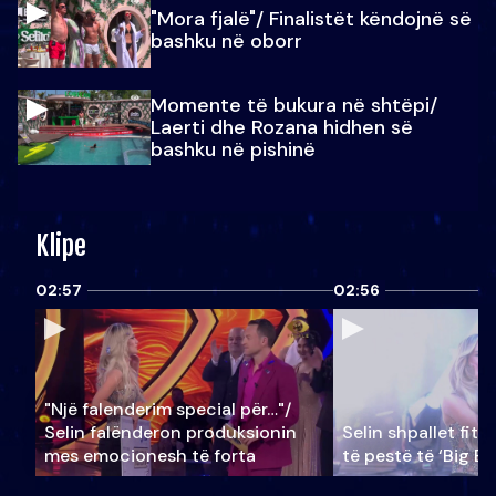
"Mora fjalë"/ Finalistët këndojnë së
bashku në oborr
Momente të bukura në shtëpi/
Laerti dhe Rozana hidhen së
bashku në pishinë
Klipe
02:57
02:56
"Një falenderim special për…"/
Selin falënderon produksionin
Selin shpallet fitu
mes emocionesh të forta
të pestë të ‘Big Br