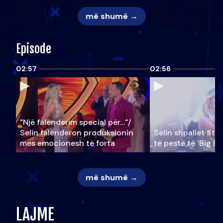
më shumë →
Episode
02:57
02:56
"Një falenderim special për…"/
Selin falënderon produksionin
Selin shpallet fitu
mes emocionesh të forta
të pestë të ‘Big Br
më shumë →
LAJME