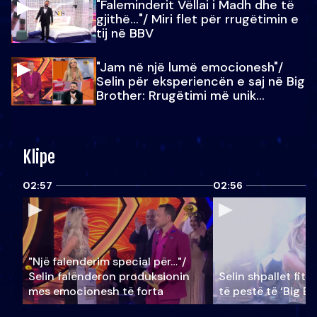
"Faleminderit Vëllai i Madh dhe të
gjithë…"/ Miri flet për rrugëtimin e
tij në BBV
"Jam në një lumë emocionesh"/
Selin për eksperiencën e saj në Big
Brother: Rrugëtimi më unik…
Klipe
02:57
02:56
"Një falenderim special për…"/
Selin falënderon produksionin
Selin shpallet fitu
mes emocionesh të forta
të pestë të ‘Big Br