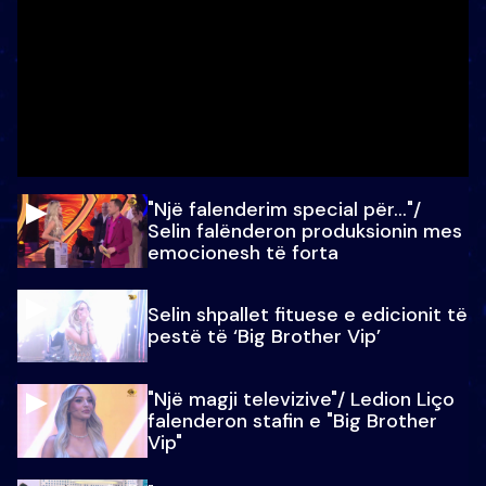
"Një falenderim special për…"/
Selin falënderon produksionin mes
emocionesh të forta
Selin shpallet fituese e edicionit të
pestë të ‘Big Brother Vip’
"Një magji televizive"/ Ledion Liço
falenderon stafin e "Big Brother
Vip"