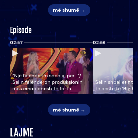
më shumë →
Episode
02:57
02:56
"Një falenderim special për…"/
Selin falënderon produksionin
Selin shpallet fitu
mes emocionesh të forta
të pestë të ‘Big Br
më shumë →
LAJME