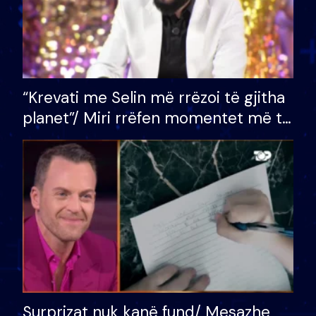
“Krevati me Selin më rrëzoi të gjitha
planet”/ Miri rrëfen momentet më të
bukura në shtëpinë e BB VIP: Do më
mungojë zilja e mëngjesit kur…
Surprizat nuk kanë fund/ Mesazhe