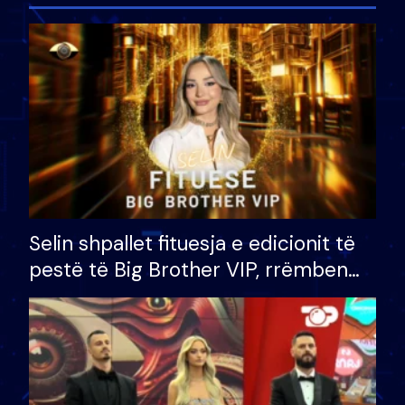
Selin shpallet fituesja e edicionit të
pestë të Big Brother VIP, rrëmben
çmimin e madh prej 100 mijë eurosh