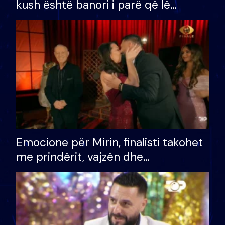
kush është banori i parë që lë
shtëpinë dhe humb mundësinë për
të fituar çmimin e madh
Emocione për Mirin, finalisti takohet
me prindërit, vajzën dhe
bashkëshorten: S’kemi ndonjë letër
divorci apo jo?