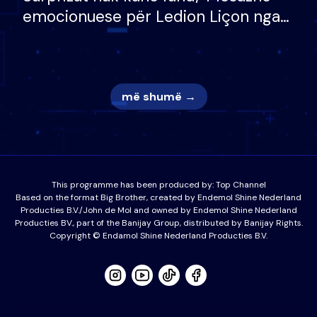
emocionuese për Ledion Liçon nga
nëna dhe fëmijët e tij, moderatori
nuk i mban dot lotët: Nuk meritoj…
më shumë →
This programme has been produced by:
Top Channel
Based on the format Big Brother, created by Endemol Shine Nederland
Producties B.V./John de Mol and owned by Endemol Shine Nederland
Producties BV., part of the Banijay Group, distributed by Banijay Rights.
Copyright © Endamol Shine Nederland Producties B.V.