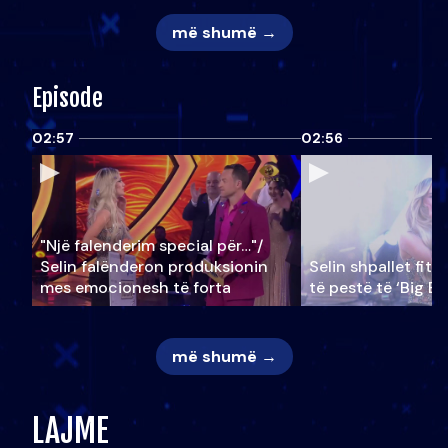
më shumë →
Episode
02:57
02:56
"Një falenderim special për…"/
Selin falënderon produksionin
Selin shpallet fitu
mes emocionesh të forta
të pestë të ‘Big Br
më shumë →
LAJME