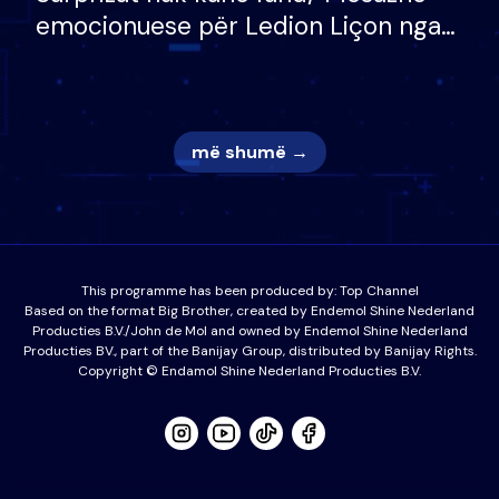
emocionuese për Ledion Liçon nga
nëna dhe fëmijët e tij, moderatori
nuk i mban dot lotët: Nuk meritoj…
më shumë →
This programme has been produced by:
Top Channel
Based on the format Big Brother, created by Endemol Shine Nederland
Producties B.V./John de Mol and owned by Endemol Shine Nederland
Producties BV., part of the Banijay Group, distributed by Banijay Rights.
Copyright © Endamol Shine Nederland Producties B.V.