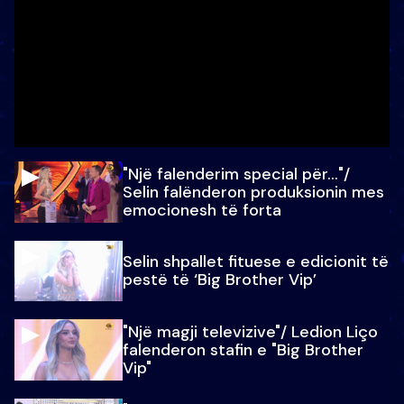
"Një falenderim special për…"/
Selin falënderon produksionin mes
emocionesh të forta
Selin shpallet fituese e edicionit të
pestë të ‘Big Brother Vip’
"Një magji televizive"/ Ledion Liço
falenderon stafin e "Big Brother
Vip"