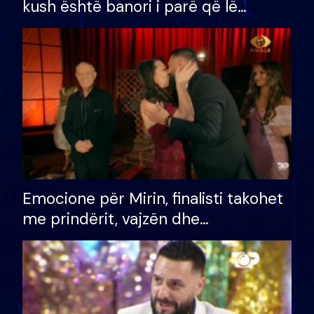
kush është banori i parë që lë
shtëpinë dhe humb mundësinë për
të fituar çmimin e madh
Emocione për Mirin, finalisti takohet
me prindërit, vajzën dhe
bashkëshorten: S’kemi ndonjë letër
divorci apo jo?