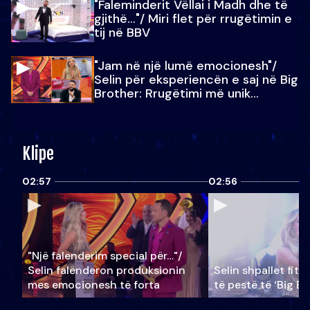
"Faleminderit Vëllai i Madh dhe të
gjithë…"/ Miri flet për rrugëtimin e
tij në BBV
"Jam në një lumë emocionesh"/
Selin për eksperiencën e saj në Big
Brother: Rrugëtimi më unik…
Klipe
02:57
02:56
"Një falenderim special për…"/
Selin falënderon produksionin
Selin shpallet fitu
mes emocionesh të forta
të pestë të ‘Big Br