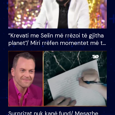
“Krevati me Selin më rrëzoi të gjitha
planet”/ Miri rrëfen momentet më të
bukura në shtëpinë e BB VIP: Do më
mungojë zilja e mëngjesit kur…
Surprizat nuk kanë fund/ Mesazhe