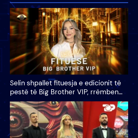
Selin shpallet fituesja e edicionit të
pestë të Big Brother VIP, rrëmben
çmimin e madh prej 100 mijë eurosh