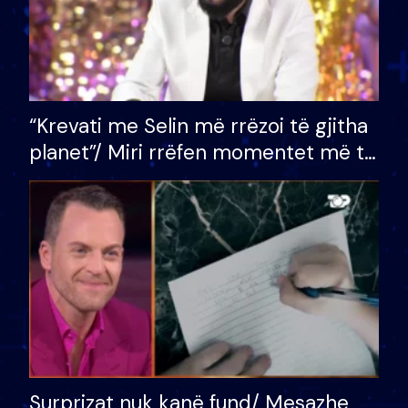
“Krevati me Selin më rrëzoi të gjitha
planet”/ Miri rrëfen momentet më të
bukura në shtëpinë e BB VIP: Do më
mungojë zilja e mëngjesit kur…
Surprizat nuk kanë fund/ Mesazhe