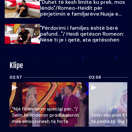
"Duhet të kesh limite ku prek, mos
lëndo"/Romeo-Heidit për
përjetimin e familjarëve:Nusja e
Julit…
"Përdorimi i familjes është bërë
pafund…"/ Heidi qetëson Romeon:
Nëse ti je i qetë, ata qetësohen
Klipe
02:57
02:56
"Një falenderim special për…"/
Selin falënderon produksionin
Selin shpallet fitu
mes emocionesh të forta
të pestë të ‘Big Br