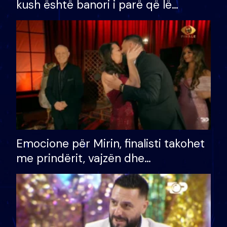
kush është banori i parë që lë
shtëpinë dhe humb mundësinë për
të fituar çmimin e madh
Emocione për Mirin, finalisti takohet
me prindërit, vajzën dhe
bashkëshorten: S’kemi ndonjë letër
divorci apo jo?