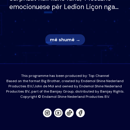
emocionuese për Ledion Liçon nga
nëna dhe fëmijët e tij, moderatori
nuk i mban dot lotët: Nuk meritoj…
më shumë →
This programme has been produced by:
Top Channel
Based on the format Big Brother, created by Endemol Shine Nederland
Producties B.V./John de Mol and owned by Endemol Shine Nederland
Producties BV., part of the Banijay Group, distributed by Banijay Rights.
Copyright © Endamol Shine Nederland Producties B.V.