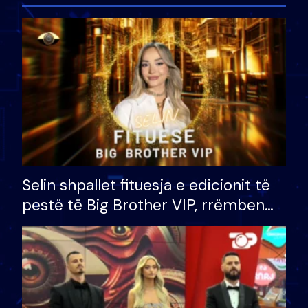
Selin shpallet fituesja e edicionit të
pestë të Big Brother VIP, rrëmben
çmimin e madh prej 100 mijë eurosh