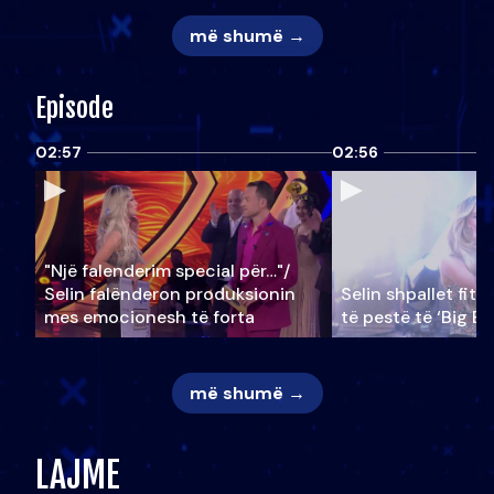
më shumë →
Episode
02:57
02:56
"Një falenderim special për…"/
Selin falënderon produksionin
Selin shpallet fitu
mes emocionesh të forta
të pestë të ‘Big Br
më shumë →
LAJME