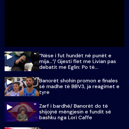
“Nëse i fut hundët në punët e
mija…”/ Gjesti flet me Livian pas
debatit me Eglin: Po të
paralajmëroj
Banorët shohin promon e finales
së madhe të BBV3, ja reagimet e
tyre
Zarf i bardhë/ Banorët do të
shijojnë mëngjesin e fundit së
bashku nga Lori Caffe