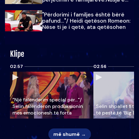
Julit…
"Përdorimi i familjes është bërë
pafund…"/ Heidi qetëson Romeon:
Nëse ti je i qetë, ata qetësohen
Klipe
02:57
02:56
"Një falenderim special për…"/
Selin falënderon produksionin
Selin shpallet fitu
mes emocionesh të forta
të pestë të ‘Big Br
më shumë →