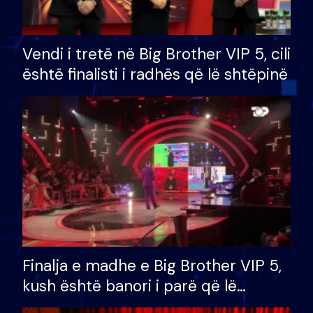
Vendi i tretë në Big Brother VIP 5, cili
është finalisti i radhës që lë shtëpinë
Finalja e madhe e Big Brother VIP 5,
kush është banori i parë që lë
shtëpinë dhe humb mundësinë për