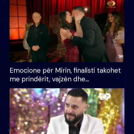
të fituar çmimin e madh
Emocione për Mirin, finalisti takohet
me prindërit, vajzën dhe
bashkëshorten: S’kemi ndonjë letër
divorci apo jo?