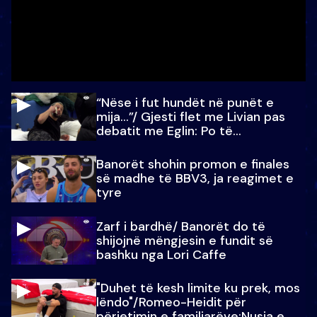
“Nëse i fut hundët në punët e
mija…”/ Gjesti flet me Livian pas
debatit me Eglin: Po të
paralajmëroj
Banorët shohin promon e finales
së madhe të BBV3, ja reagimet e
tyre
Zarf i bardhë/ Banorët do të
shijojnë mëngjesin e fundit së
bashku nga Lori Caffe
"Duhet të kesh limite ku prek, mos
lëndo"/Romeo-Heidit për
përjetimin e familjarëve:Nusja e