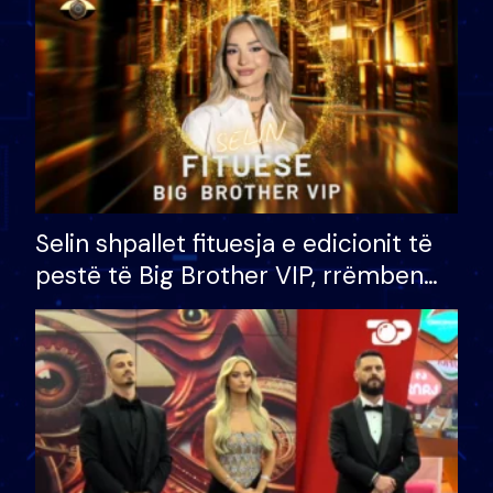
Selin shpallet fituesja e edicionit të
pestë të Big Brother VIP, rrëmben
çmimin e madh prej 100 mijë eurosh