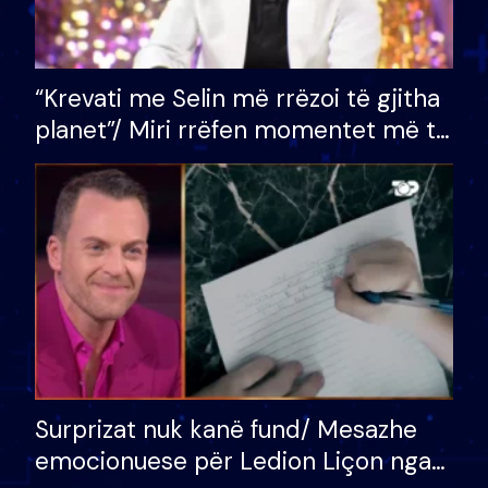
“Krevati me Selin më rrëzoi të gjitha
planet”/ Miri rrëfen momentet më të
bukura në shtëpinë e BB VIP: Do më
mungojë zilja e mëngjesit kur…
Surprizat nuk kanë fund/ Mesazhe
emocionuese për Ledion Liçon nga