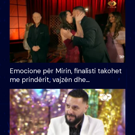
të fituar çmimin e madh
Emocione për Mirin, finalisti takohet
me prindërit, vajzën dhe
bashkëshorten: S’kemi ndonjë letër
divorci apo jo?