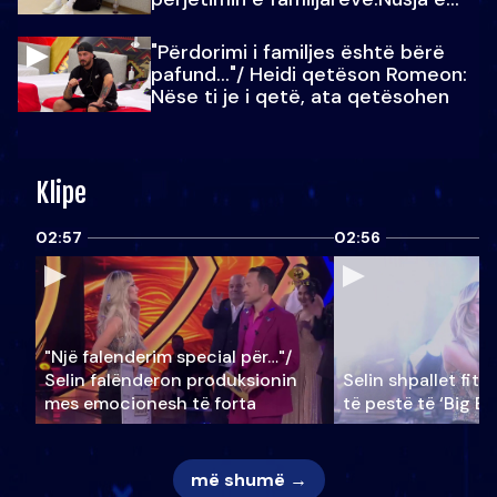
Julit…
"Përdorimi i familjes është bërë
pafund…"/ Heidi qetëson Romeon:
Nëse ti je i qetë, ata qetësohen
Klipe
02:57
02:56
"Një falenderim special për…"/
Selin falënderon produksionin
Selin shpallet fitu
mes emocionesh të forta
të pestë të ‘Big Br
më shumë →