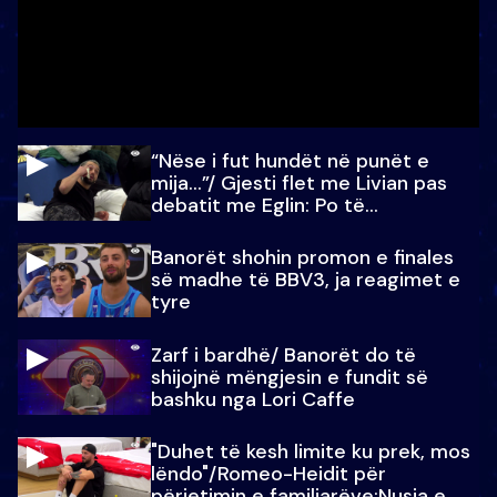
“Nëse i fut hundët në punët e
mija…”/ Gjesti flet me Livian pas
debatit me Eglin: Po të
paralajmëroj
Banorët shohin promon e finales
së madhe të BBV3, ja reagimet e
tyre
Zarf i bardhë/ Banorët do të
shijojnë mëngjesin e fundit së
bashku nga Lori Caffe
"Duhet të kesh limite ku prek, mos
lëndo"/Romeo-Heidit për
përjetimin e familjarëve:Nusja e