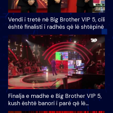
Vendi i tretë në Big Brother VIP 5, cili
është finalisti i radhës që lë shtëpinë
Finalja e madhe e Big Brother VIP 5,
kush është banori i parë që lë
shtëpinë dhe humb mundësinë për