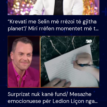
“Krevati me Selin më rrëzoi të gjitha
planet”/ Miri rrëfen momentet më të
bukura në shtëpinë e BB VIP: Do më
mungojë zilja e mëngjesit kur…
Surprizat nuk kanë fund/ Mesazhe
emocionuese për Ledion Liçon nga