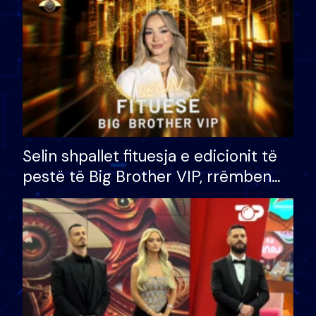
Selin shpallet fituesja e edicionit të
pestë të Big Brother VIP, rrëmben
çmimin e madh prej 100 mijë eurosh