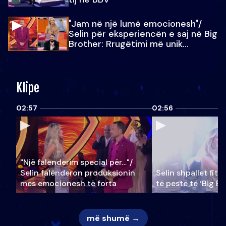
"Jam në një lumë emocionesh"/
Selin për eksperiencën e saj në Big
Brother: Rrugëtimi më unik…
Klipe
02:57
02:56
"Një falenderim special për…"/
Selin falënderon produksionin
Selin shpallet fitu
mes emocionesh të forta
të pestë të ‘Big Br
më shumë →