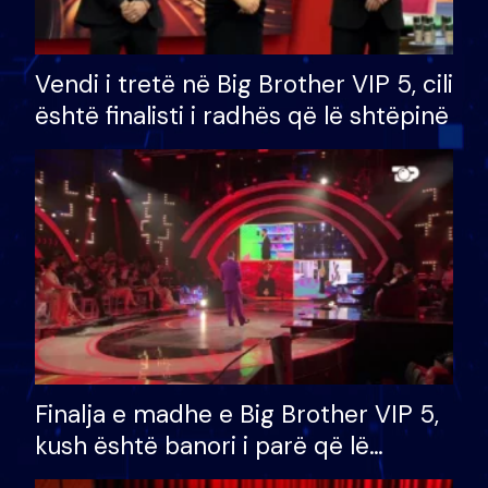
Vendi i tretë në Big Brother VIP 5, cili
është finalisti i radhës që lë shtëpinë
Finalja e madhe e Big Brother VIP 5,
kush është banori i parë që lë
shtëpinë dhe humb mundësinë për