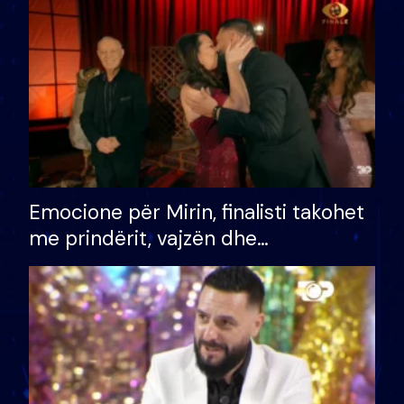
të fituar çmimin e madh
Emocione për Mirin, finalisti takohet
me prindërit, vajzën dhe
bashkëshorten: S’kemi ndonjë letër
divorci apo jo?