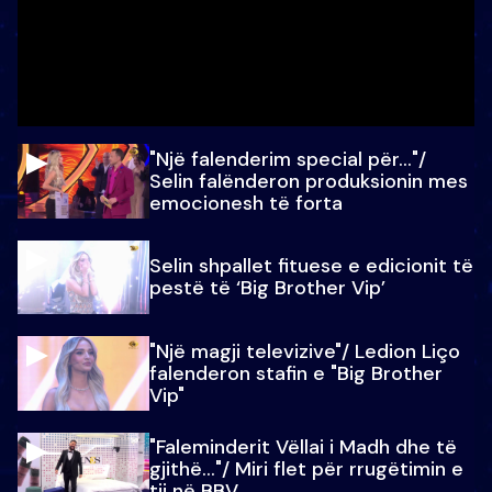
"Një falenderim special për…"/
Selin falënderon produksionin mes
emocionesh të forta
Selin shpallet fituese e edicionit të
pestë të ‘Big Brother Vip’
"Një magji televizive"/ Ledion Liço
falenderon stafin e "Big Brother
Vip"
"Faleminderit Vëllai i Madh dhe të
gjithë…"/ Miri flet për rrugëtimin e
tij në BBV