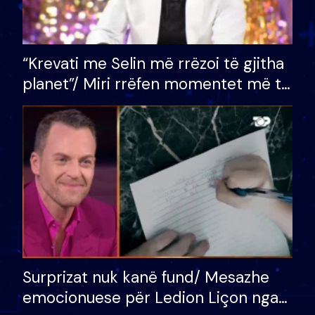
“Krevati me Selin më rrëzoi të gjitha
planet”/ Miri rrëfen momentet më të
bukura në shtëpinë e BB VIP: Do më
mungojë zilja e mëngjesit kur…
Surprizat nuk kanë fund/ Mesazhe
emocionuese për Ledion Liçon nga