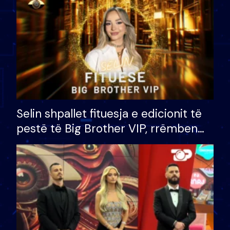
Selin shpallet fituesja e edicionit të
pestë të Big Brother VIP, rrëmben
çmimin e madh prej 100 mijë eurosh