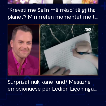
“Krevati me Selin më rrëzoi të gjitha
planet”/ Miri rrëfen momentet më të
bukura në shtëpinë e BB VIP: Do më
mungojë zilja e mëngjesit kur…
Surprizat nuk kanë fund/ Mesazhe
emocionuese për Ledion Liçon nga
nëna dhe fëmijët e tij, moderatori
nuk i mban dot lotët: Nuk meritoj…