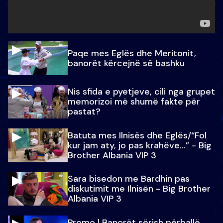
Paqe mes Eglës dhe Meritonit,
banorët kërcejnë së bashku
Nis sfida e pyetjeve, cili nga grupet
memorizoi më shumë fakte për
pastat?
Batuta mes Ilnisës dhe Eglës/“Fol
kur jam aty, jo pas krahëve…” - Big
Brother Albania VIP 3
Sara bisedon me Bardhin pas
diskutimit me Ilnisën - Big Brother
Albania VIP 3
Promo l Banorët sërish përballë