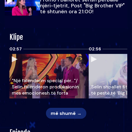
njëri-tjetrit, Post "Big Brother VIP"
të shtunën ora 21:00!
Klipe
02:57
02:56
"Një falenderim special për…"/
Selin falënderon produksionin
Selin shpallet fitu
mes emocionesh të forta
të pestë të ‘Big Br
më shumë →