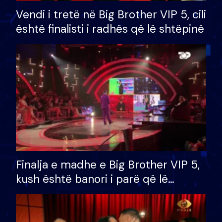
Vendi i tretë në Big Brother VIP 5, cili
është finalisti i radhës që lë shtëpinë
Finalja e madhe e Big Brother VIP 5,
kush është banori i parë që lë
shtëpinë dhe humb mundësinë për
të fituar çmimin e madh