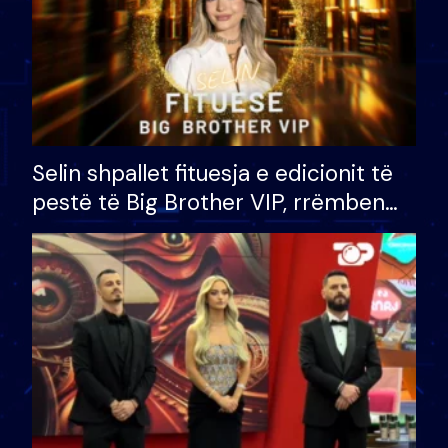
Selin shpallet fituesja e edicionit të
pestë të Big Brother VIP, rrëmben
çmimin e madh prej 100 mijë eurosh