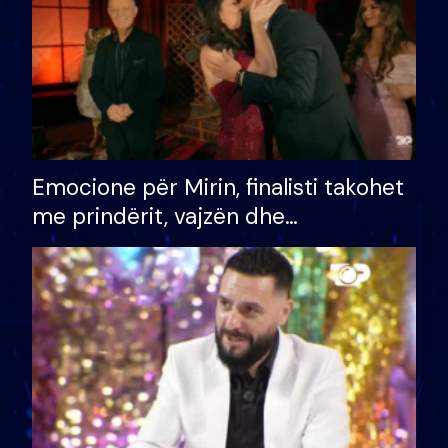
Emocione për Mirin, finalisti takohet
me prindërit, vajzën dhe
bashkëshorten: S’kemi ndonjë letër
divorci apo jo?