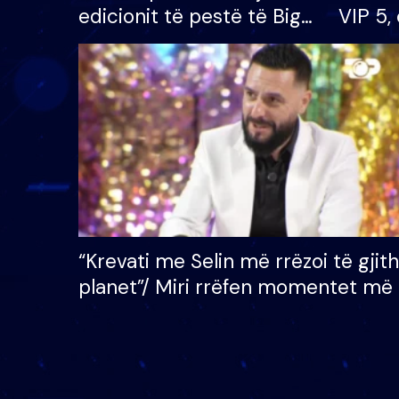
edicionit të pestë të Big
VIP 5, 
Brother VIP, rrëmben
radhës
çmimin e madh prej 100
mijë eurosh
“Krevati me Selin më rrëzoi të gjit
planet”/ Miri rrëfen momentet më 
bukura në shtëpinë e BB VIP: Do 
mungojë zilja e mëngjesit kur…