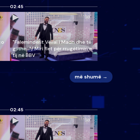
02:45
ço
"Faleminderit Vëllai i Madh dhe të
gjithë…"/ Miri flet për rrugëtimin e
tij në BBV
më shumë →
02:45