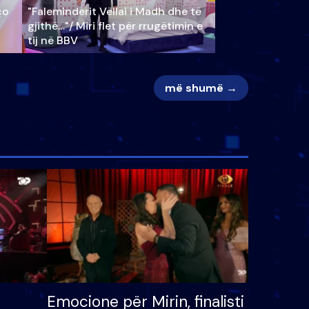
ço
"Faleminderit Vëllai i Madh dhe të
gjithë…"/ Miri flet për rrugëtimin e
tij në BBV
më shumë →
Emocione për Mirin, finalisti