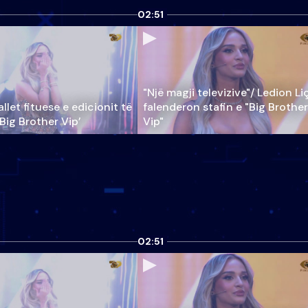
02:51
"Një magji televizive"/ Ledion Li
llet fituese e edicionit të
falenderon stafin e "Big Brother
‘Big Brother Vip’
Vip"
02:51