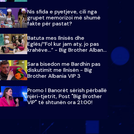
Nis sfida e pyetjeve, cili nga
grupet memorizoi më shumë
fakte për pastat?
Batuta mes Ilnisës dhe
Eglës/“Fol kur jam aty, jo pas
krahëve…” - Big Brother Albania
VIP 3
Sara bisedon me Bardhin pas
diskutimit me Ilnisën - Big
Brother Albania VIP 3
Promo l Banorët sërish përballë
njëri-tjetrit, Post "Big Brother
VIP" të shtunën ora 21:00!