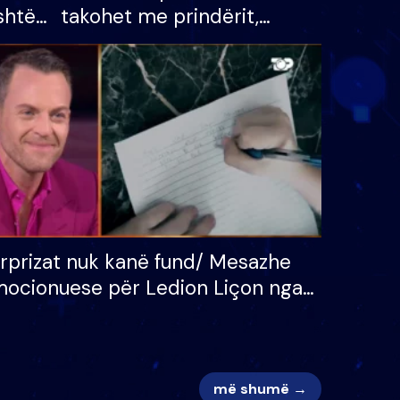
shtë
takohet me prindërit,
tëpinë
vajzën dhe bashkëshorten:
 për
S’kemi ndonjë letër divorci
adh
apo jo?
rprizat nuk kanë fund/ Mesazhe
ocionuese për Ledion Liçon nga
na dhe fëmijët e tij, moderatori
k i mban dot lotët: Nuk meritoj…
më shumë →