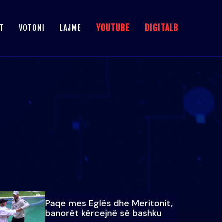
YOUTUBE
DIGITALB
T
VOTONI
LAJME
Paqe mes Eglës dhe Meritonit,
banorët kërcejnë së bashku