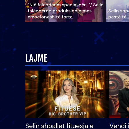
"Një falenderim special për…"/ Selin
falënderon produksionin mes
Selin shpa
emocionesh të forta
pestë të 
LAJME
Selin shpallet fituesja e
Vendi 