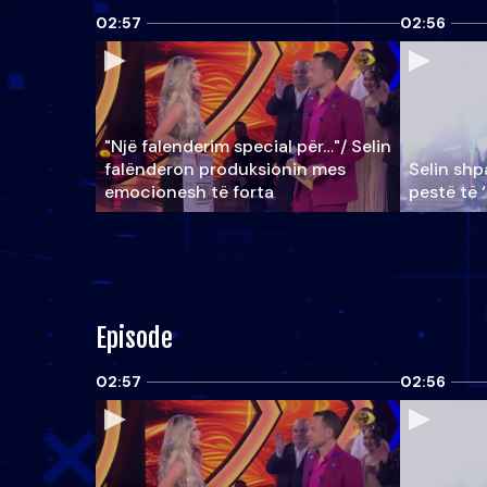
02:57
02:56
"Një falenderim special për…"/ Selin
falënderon produksionin mes
Selin shpa
emocionesh të forta
pestë të 
Episode
02:57
02:56