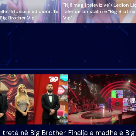
"Një magji televizive"/ Ledion Li
llet fituese e edicionit të
falenderon stafin e "Big Brother
‘Big Brother Vip’
Vip"
i tretë në Big Brother
Finalja e madhe e Big