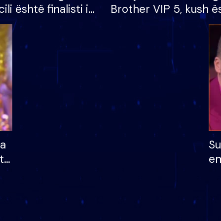
cili është finalisti i
Brother VIP 5, kush ë
 që lë shtëpinë
banori i parë që lë sh
dhe humb mundësinë
të fituar çmimin e m
ha
Su
të
em
më
në
nu