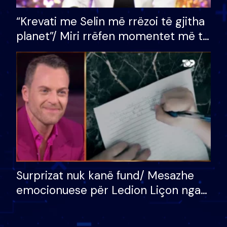
“Krevati me Selin më rrëzoi të gjitha
planet”/ Miri rrëfen momentet më të
bukura në shtëpinë e BB VIP: Do më
mungojë zilja e mëngjesit kur…
Surprizat nuk kanë fund/ Mesazhe
emocionuese për Ledion Liçon nga
nëna dhe fëmijët e tij, moderatori
nuk i mban dot lotët: Nuk meritoj…