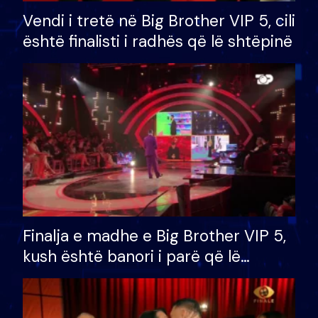
Vendi i tretë në Big Brother VIP 5, cili
është finalisti i radhës që lë shtëpinë
Finalja e madhe e Big Brother VIP 5,
kush është banori i parë që lë
shtëpinë dhe humb mundësinë për
të fituar çmimin e madh