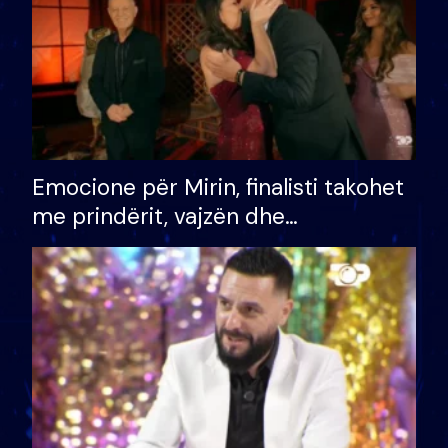
Emocione për Mirin, finalisti takohet
me prindërit, vajzën dhe
bashkëshorten: S’kemi ndonjë letër
divorci apo jo?