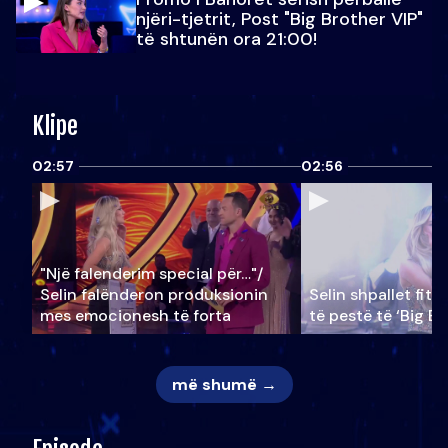
njëri-tjetrit, Post "Big Brother VIP"
të shtunën ora 21:00!
Klipe
02:57
02:56
"Një falenderim special për…"/
Selin falënderon produksionin
Selin shpallet fitu
mes emocionesh të forta
të pestë të ‘Big Br
më shumë →