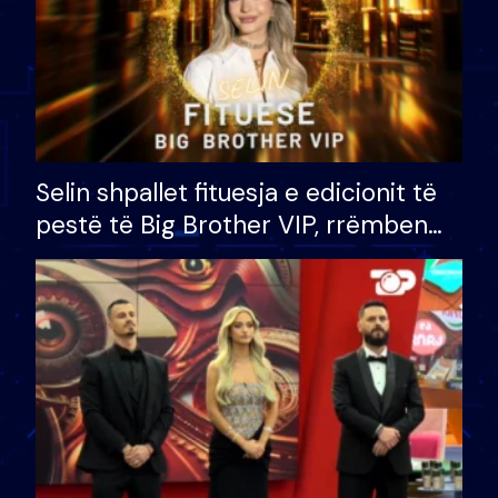
Selin shpallet fituesja e edicionit të
pestë të Big Brother VIP, rrëmben
çmimin e madh prej 100 mijë eurosh