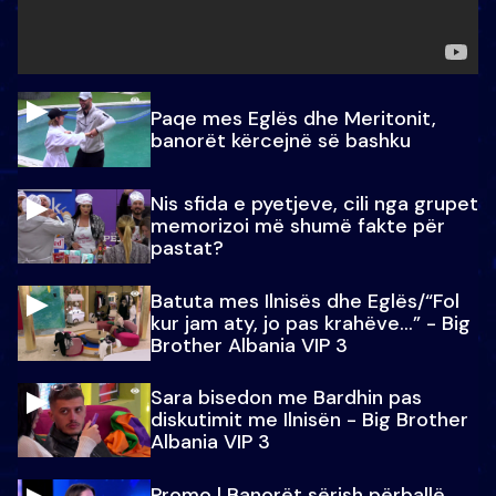
Paqe mes Eglës dhe Meritonit,
banorët kërcejnë së bashku
Nis sfida e pyetjeve, cili nga grupet
memorizoi më shumë fakte për
pastat?
Batuta mes Ilnisës dhe Eglës/“Fol
kur jam aty, jo pas krahëve…” - Big
Brother Albania VIP 3
Sara bisedon me Bardhin pas
diskutimit me Ilnisën - Big Brother
Albania VIP 3
Promo l Banorët sërish përballë