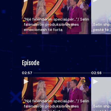
"Një falenderim special për…"/ Selin
falënderon produksionin mes
Selin shpa
emocionesh të forta
pestë të 
Episode
02:57
02:56
"Një falenderim special për…"/ Selin
falënderon produksionin mes
Selin shpa