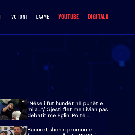
YOUTUBE
DIGITALB
T
VOTONI
LAJME
“Nëse i fut hundët në punët e
mija…”/ Gjesti flet me Livian pas
debatit me Eglin: Po të
paralajmëroj
Banorët shohin promon e