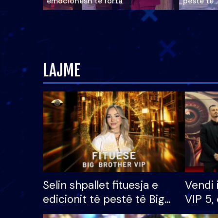
emocionesh të forta
pestë të 
LAJME
Selin shpallet fituesja e
Vendi 
edicionit të pestë të Big
VIP 5, 
Brother VIP, rrëmben
radhës