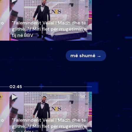
ço
"Faleminderit Vëllai i Madh dhe të
gjithë…"/ Miri flet për rrugëtimin e
tij në BBV
më shumë →
02:45
ço
"Faleminderit Vëllai i Madh dhe të
gjithë…"/ Miri flet për rrugëtimin e