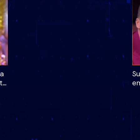
dhe humb mundësinë
të fituar çmimin e m
ha
Su
të
em
më
në
nu