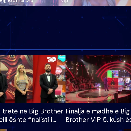
‘Big Brother Vip’
Vip"
i tretë në Big Brother
Finalja e madhe e Big
cili është finalisti i
Brother VIP 5, kush ë
 që lë shtëpinë
banori i parë që lë sh