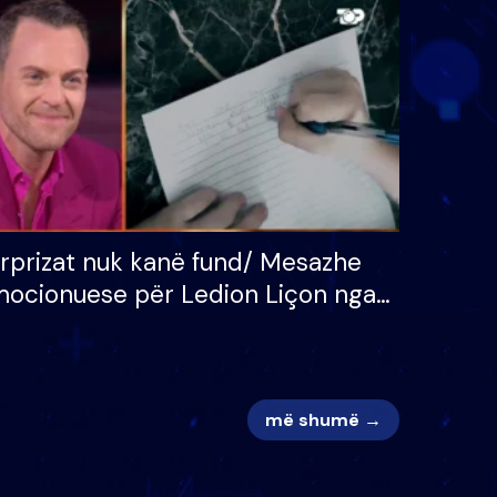
 për
S’kemi ndonjë letër divorci
adh
apo jo?
rprizat nuk kanë fund/ Mesazhe
ocionuese për Ledion Liçon nga
na dhe fëmijët e tij, moderatori
k i mban dot lotët: Nuk meritoj…
më shumë →