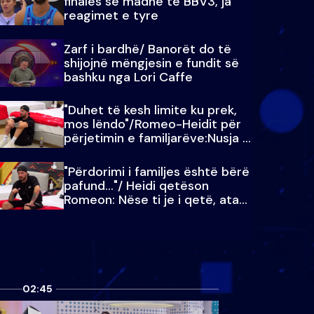
finales së madhe të BBV3, ja
reagimet e tyre
Zarf i bardhë/ Banorët do të
shijojnë mëngjesin e fundit së
bashku nga Lori Caffe
"Duhet të kesh limite ku prek,
mos lëndo"/Romeo-Heidit për
përjetimin e familjarëve:Nusja e
Julit…
"Përdorimi i familjes është bërë
pafund…"/ Heidi qetëson
Romeon: Nëse ti je i qetë, ata
qetësohen
02:45