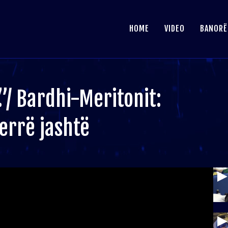
HOME
VIDEO
BANORË
”/ Bardhi-Meritonit:
jerrë jashtë