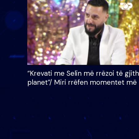
çmimin e madh prej 100
mijë eurosh
“Krevati me Selin më rrëzoi të gjit
planet”/ Miri rrëfen momentet më 
bukura në shtëpinë e BB VIP: Do 
mungojë zilja e mëngjesit kur…