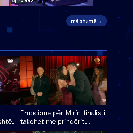
tij në BBV
më shumë →
Emocione për Mirin, finalisti
shtë
takohet me prindërit,
tëpinë
vajzën dhe bashkëshorten: