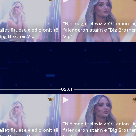
"Një magji televizive"/ Ledion Li
llet fituese e edicionit të
falenderon stafin e "Big Brother
‘Big Brother Vip’
Vip"
02:51
"Një magji televizive"/ Ledion Li
llet fituese e edicionit të
falenderon stafin e "Big Brother