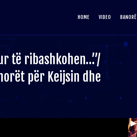
HOME
VIDEO
BANORË
ur të ribashkohen…”/
norët për Keijsin dhe