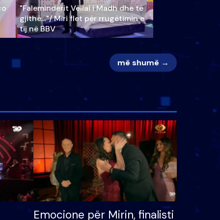
ço
"Faleminderit Vëllai i Madh dhe të
gjithë…"/ Miri flet për rrugëtimin e
tij në BBV
më shumë →
Emocione për Mirin, finalisti