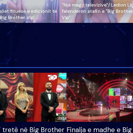
"Një magji televizive"/ Ledion Li
llet fituese e edicionit të
falenderon stafin e "Big Brother
‘Big Brother Vip’
Vip"
i tretë në Big Brother
Finalja e madhe e Big