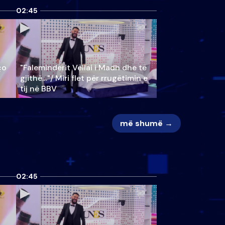
02:45
ço
"Faleminderit Vëllai i Madh dhe të
gjithë…"/ Miri flet për rrugëtimin e
tij në BBV
më shumë →
02:45