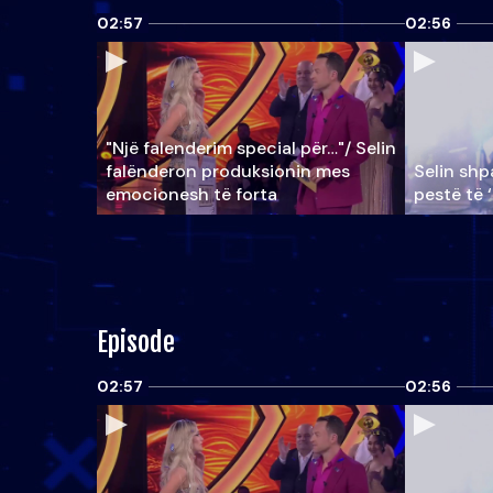
02:57
02:56
"Një falenderim special për…"/ Selin
falënderon produksionin mes
Selin shpa
emocionesh të forta
pestë të 
Episode
02:57
02:56