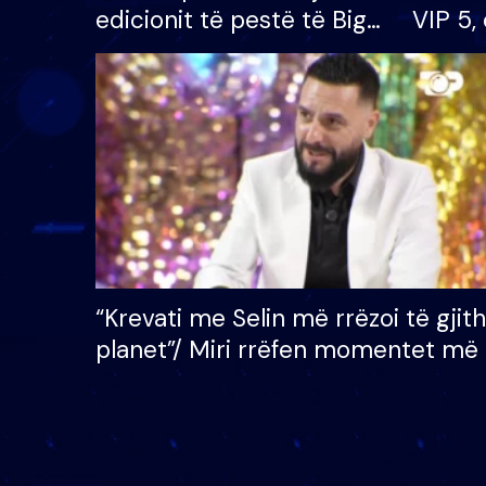
edicionit të pestë të Big
VIP 5, 
Brother VIP, rrëmben
radhës
çmimin e madh prej 100
mijë eurosh
“Krevati me Selin më rrëzoi të gjit
planet”/ Miri rrëfen momentet më 
bukura në shtëpinë e BB VIP: Do 
mungojë zilja e mëngjesit kur…