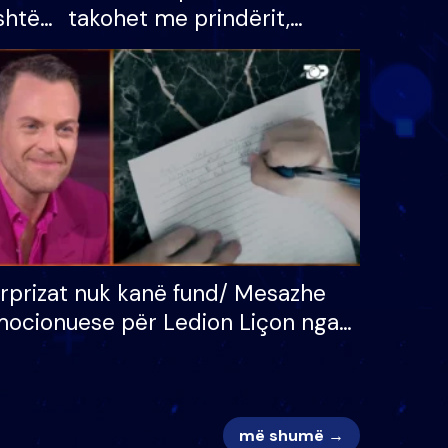
shtë
takohet me prindërit,
tëpinë
vajzën dhe bashkëshorten:
 për
S’kemi ndonjë letër divorci
adh
apo jo?
rprizat nuk kanë fund/ Mesazhe
ocionuese për Ledion Liçon nga
na dhe fëmijët e tij, moderatori
k i mban dot lotët: Nuk meritoj…
më shumë →