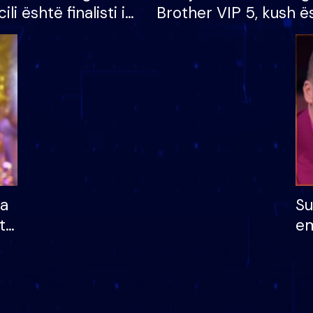
cili është finalisti i
Brother VIP 5, kush ë
 që lë shtëpinë
banori i parë që lë sh
dhe humb mundësinë
të fituar çmimin e m
ha
Su
të
em
më
në
nu