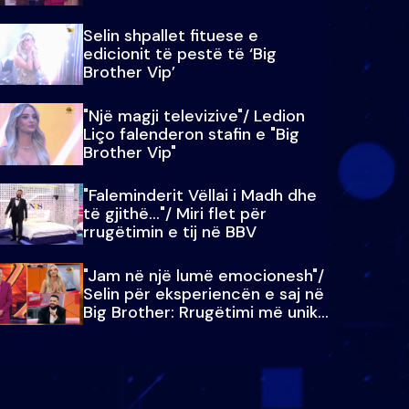
Selin shpallet fituese e
edicionit të pestë të ‘Big
Brother Vip’
"Një magji televizive"/ Ledion
Liço falenderon stafin e "Big
Brother Vip"
"Faleminderit Vëllai i Madh dhe
të gjithë…"/ Miri flet për
rrugëtimin e tij në BBV
"Jam në një lumë emocionesh"/
Selin për eksperiencën e saj në
Big Brother: Rrugëtimi më unik…