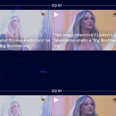
02:51
"Një magji televizive"/ Ledion Li
llet fituese e edicionit të
falenderon stafin e "Big Brother
‘Big Brother Vip’
Vip"
02:51