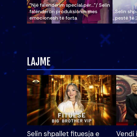
"Një falenderim special për…"/ Selin
falënderon produksionin mes
Selin shpa
emocionesh të forta
pestë të 
LAJME
Selin shpallet fituesja e
Vendi 