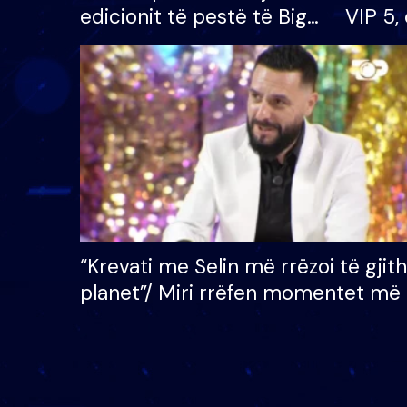
edicionit të pestë të Big
VIP 5, 
Brother VIP, rrëmben
radhës
çmimin e madh prej 100
mijë eurosh
“Krevati me Selin më rrëzoi të gjit
planet”/ Miri rrëfen momentet më 
bukura në shtëpinë e BB VIP: Do 
mungojë zilja e mëngjesit kur…