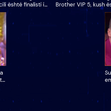
cili është finalisti i
Brother VIP 5, kush ë
 që lë shtëpinë
banori i parë që lë sh
dhe humb mundësinë
të fituar çmimin e m
ha
Su
të
em
më
në
nu