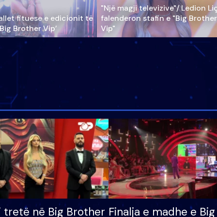
"Një magji televizive"/ Ledion Li
llet fituese e edicionit të
falenderon stafin e "Big Brother
‘Big Brother Vip’
Vip"
i tretë në Big Brother
Finalja e madhe e Big