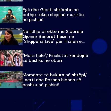
Egli dhe Gjesti shkëmbejnë
puthje teksa shijojnë muzikën
në pishinë
Në lidhje direkte me Sidorela
Gjonin/ Banorët flasin në
"Shqipëria Live" për finalen e
madhe
"Mora fjalë"/ Finalistët këndojnë
së bashku në oborr
Momente të bukura në shtëpi/
Laerti dhe Rozana hidhen së
bashku në pishinë