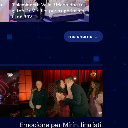
ço
"Faleminderit Vëllai i Madh dhe të
gjithë…"/ Miri flet për rrugëtimin e
tij në BBV
më shumë →
Emocione për Mirin, finalisti