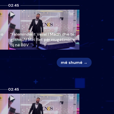
02:45
ço
"Faleminderit Vëllai i Madh dhe të
gjithë…"/ Miri flet për rrugëtimin e
tij në BBV
më shumë →
02:45