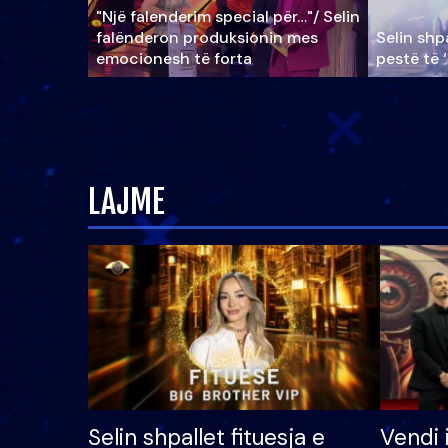
"Një falenderim special për…"/ Selin
falënderon produksionin mes
Selin shpa
emocionesh të forta
pestë të 
LAJME
Selin shpallet fituesja e
Vendi 