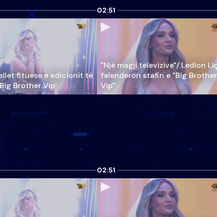
02:51
"Një magji televizive"/ Ledion Li
llet fituese e edicionit të
falenderon stafin e "Big Brother
‘Big Brother Vip’
Vip"
02:51