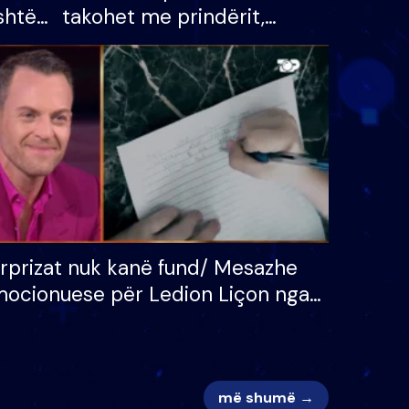
shtë
takohet me prindërit,
tëpinë
vajzën dhe bashkëshorten:
 për
S’kemi ndonjë letër divorci
adh
apo jo?
rprizat nuk kanë fund/ Mesazhe
ocionuese për Ledion Liçon nga
na dhe fëmijët e tij, moderatori
k i mban dot lotët: Nuk meritoj…
më shumë →