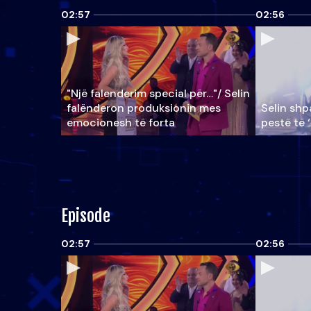
02:57
02:56
"Një falenderim special për…"/ Selin
falënderon produksionin mes
Selin shpa
emocionesh të forta
pestë të 
Episode
02:57
02:56