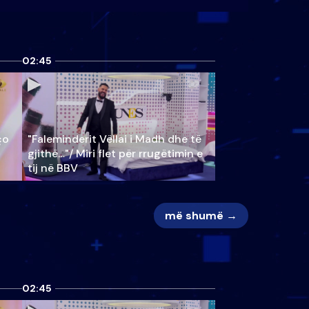
02:45
ço
"Faleminderit Vëllai i Madh dhe të
gjithë…"/ Miri flet për rrugëtimin e
tij në BBV
më shumë →
02:45