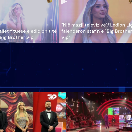
"Një magji televizive"/ Ledion Li
llet fituese e edicionit të
falenderon stafin e "Big Brother
‘Big Brother Vip’
Vip"