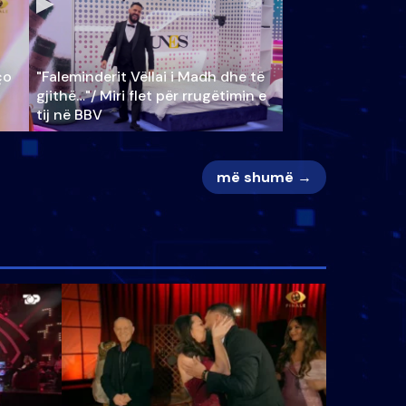
ço
"Faleminderit Vëllai i Madh dhe të
gjithë…"/ Miri flet për rrugëtimin e
tij në BBV
më shumë →