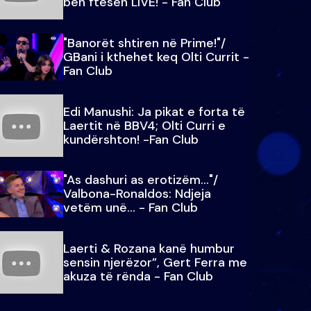
bën ftesën LIVE! - Fan Club
"Banorët shtiren në Prime!"/
GBani i kthehet keq Olti Currit -
Fan Club
Edi Manushi: Ja pikat e forta të
Laertit në BBV4; Olti Curri e
kundërshton! -Fan Club
"As dashuri as erotizëm..."/
Valbona-Ronaldos: Ndjeja
vetëm unë... - Fan Club
Laerti & Rozana kanë humbur
sensin njerëzor”, Gert Ferra me
akuza të rënda - Fan Club