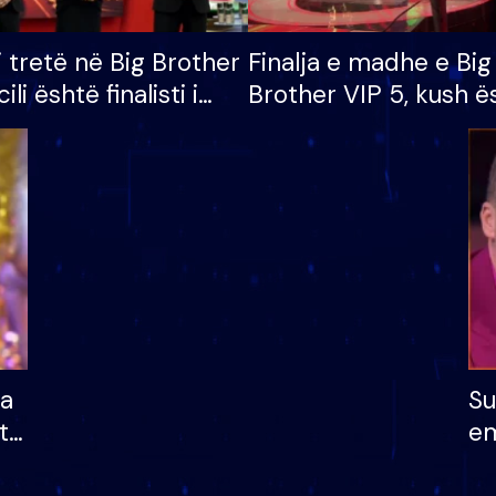
i tretë në Big Brother
Finalja e madhe e Big
cili është finalisti i
Brother VIP 5, kush ë
 që lë shtëpinë
banori i parë që lë sh
dhe humb mundësinë
të fituar çmimin e m
ha
Su
të
em
më
në