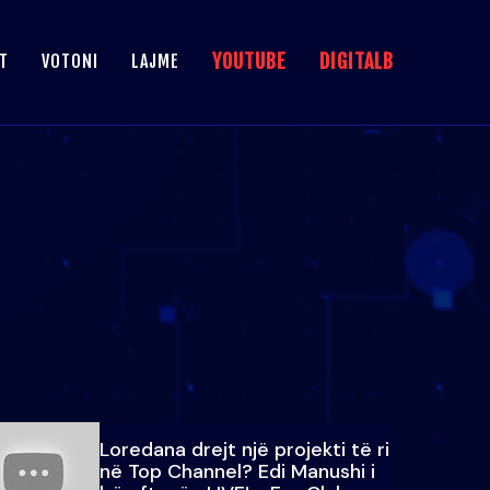
YOUTUBE
DIGITALB
T
VOTONI
LAJME
Loredana drejt një projekti të ri
në Top Channel? Edi Manushi i