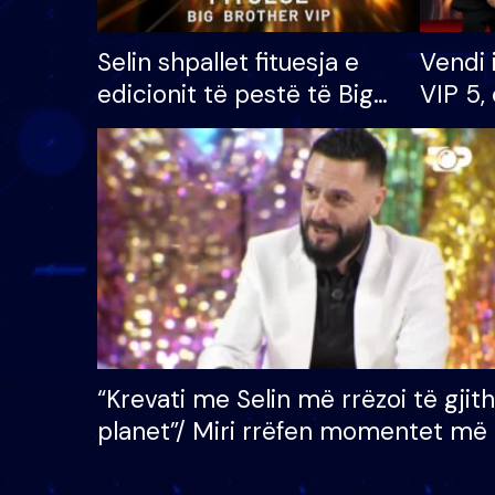
Selin shpallet fituesja e
Vendi 
edicionit të pestë të Big
VIP 5, 
Brother VIP, rrëmben
radhës
çmimin e madh prej 100
mijë eurosh
“Krevati me Selin më rrëzoi të gjit
planet”/ Miri rrëfen momentet më 
bukura në shtëpinë e BB VIP: Do 