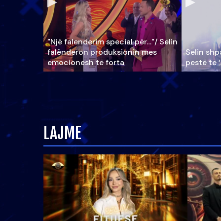
"Një falenderim special për…"/ Selin
falënderon produksionin mes
Selin shpa
emocionesh të forta
pestë të 
LAJME