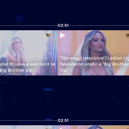
02:51
"Një magji televizive"/ Ledion Li
llet fituese e edicionit të
falenderon stafin e "Big Brother
‘Big Brother Vip’
Vip"
02:51