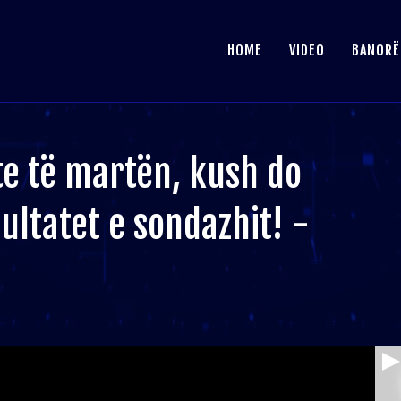
HOME
VIDEO
BANORË
hte të martën, kush do
zultatet e sondazhit! -