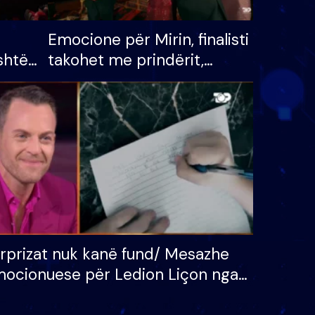
Emocione për Mirin, finalisti
shtë
takohet me prindërit,
tëpinë
vajzën dhe bashkëshorten:
 për
S’kemi ndonjë letër divorci
adh
apo jo?
rprizat nuk kanë fund/ Mesazhe
ocionuese për Ledion Liçon nga
na dhe fëmijët e tij, moderatori