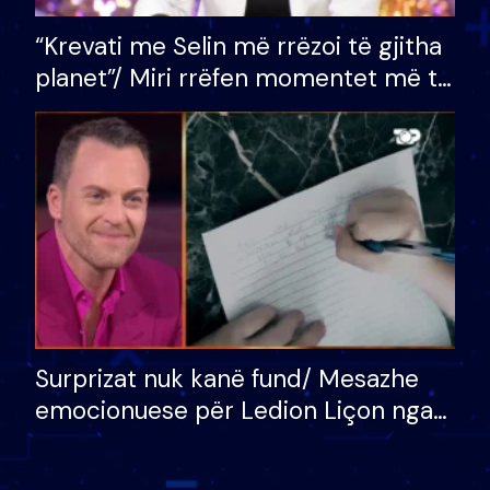
“Krevati me Selin më rrëzoi të gjitha
planet”/ Miri rrëfen momentet më të
bukura në shtëpinë e BB VIP: Do më
mungojë zilja e mëngjesit kur…
Surprizat nuk kanë fund/ Mesazhe
emocionuese për Ledion Liçon nga
nëna dhe fëmijët e tij, moderatori
nuk i mban dot lotët: Nuk meritoj…