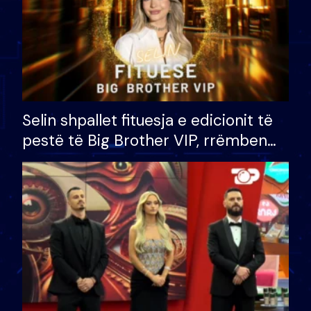
Selin shpallet fituesja e edicionit të
pestë të Big Brother VIP, rrëmben
çmimin e madh prej 100 mijë eurosh