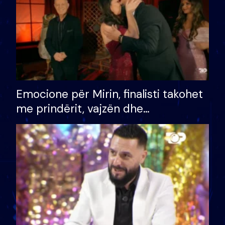
Emocione për Mirin, finalisti takohet
me prindërit, vajzën dhe
bashkëshorten: S’kemi ndonjë letër
divorci apo jo?