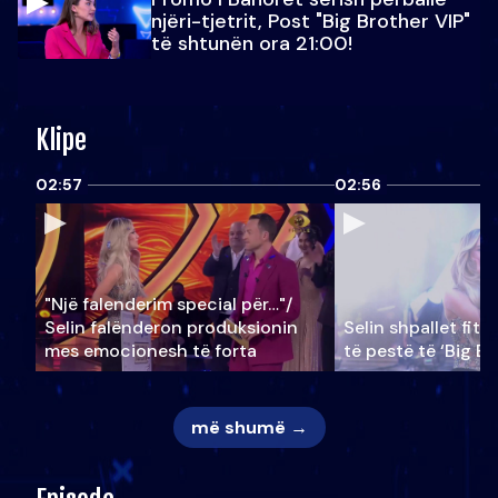
njëri-tjetrit, Post "Big Brother VIP"
të shtunën ora 21:00!
Klipe
02:57
02:56
"Një falenderim special për…"/
Selin falënderon produksionin
Selin shpallet fitu
mes emocionesh të forta
të pestë të ‘Big Br
më shumë →