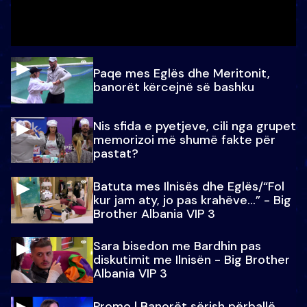
Paqe mes Eglës dhe Meritonit,
banorët kërcejnë së bashku
Nis sfida e pyetjeve, cili nga grupet
memorizoi më shumë fakte për
pastat?
Batuta mes Ilnisës dhe Eglës/“Fol
kur jam aty, jo pas krahëve…” - Big
Brother Albania VIP 3
Sara bisedon me Bardhin pas
diskutimit me Ilnisën - Big Brother
Albania VIP 3
Promo l Banorët sërish përballë