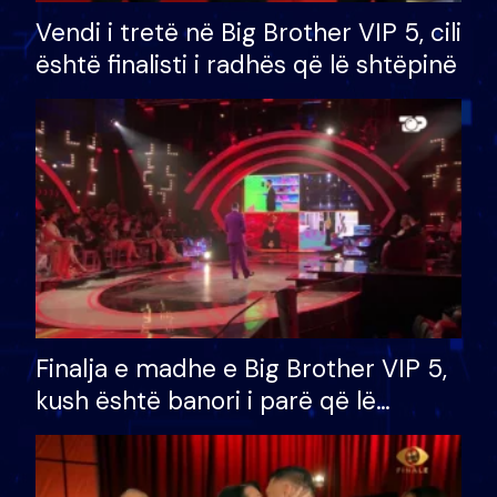
Vendi i tretë në Big Brother VIP 5, cili
është finalisti i radhës që lë shtëpinë
Finalja e madhe e Big Brother VIP 5,
kush është banori i parë që lë
shtëpinë dhe humb mundësinë për
të fituar çmimin e madh