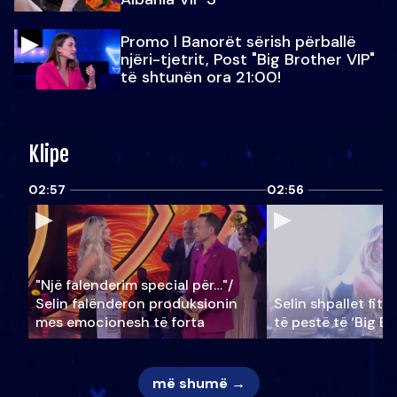
Promo l Banorët sërish përballë
njëri-tjetrit, Post "Big Brother VIP"
të shtunën ora 21:00!
Klipe
02:57
02:56
"Një falenderim special për…"/
Selin falënderon produksionin
Selin shpallet fitu
mes emocionesh të forta
të pestë të ‘Big Br
më shumë →