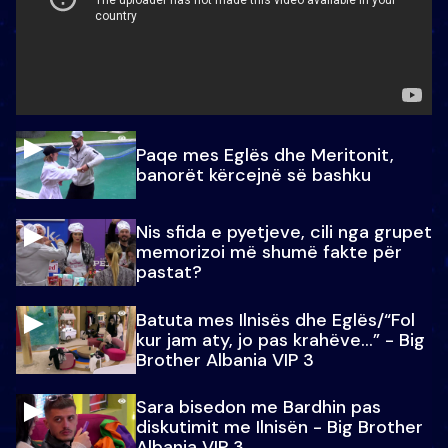
Paqe mes Eglës dhe Meritonit,
banorët kërcejnë së bashku
Nis sfida e pyetjeve, cili nga grupet
memorizoi më shumë fakte për
pastat?
Batuta mes Ilnisës dhe Eglës/“Fol
kur jam aty, jo pas krahëve…” - Big
Brother Albania VIP 3
Sara bisedon me Bardhin pas
diskutimit me Ilnisën - Big Brother
Albania VIP 3