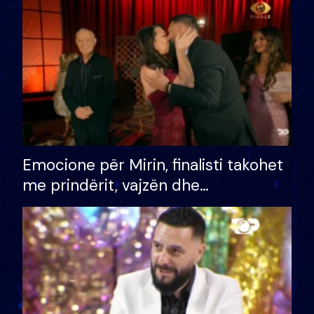
të fituar çmimin e madh
Emocione për Mirin, finalisti takohet
me prindërit, vajzën dhe
bashkëshorten: S’kemi ndonjë letër
divorci apo jo?