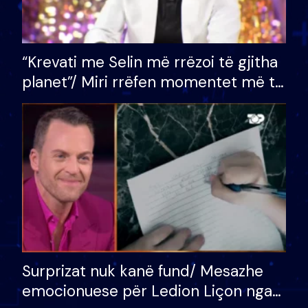
“Krevati me Selin më rrëzoi të gjitha
planet”/ Miri rrëfen momentet më të
bukura në shtëpinë e BB VIP: Do më
mungojë zilja e mëngjesit kur…
Surprizat nuk kanë fund/ Mesazhe
emocionuese për Ledion Liçon nga