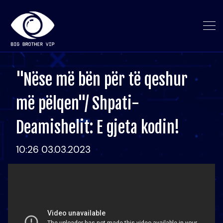
"Nëse më bën për të qeshur
më pëlqen"/ Shpati-
Deamishelit: E gjeta kodin!
10:26 03.03.2023