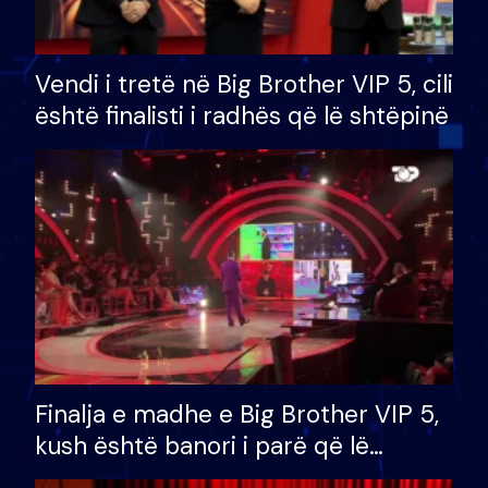
Vendi i tretë në Big Brother VIP 5, cili
është finalisti i radhës që lë shtëpinë
Finalja e madhe e Big Brother VIP 5,
kush është banori i parë që lë
shtëpinë dhe humb mundësinë për