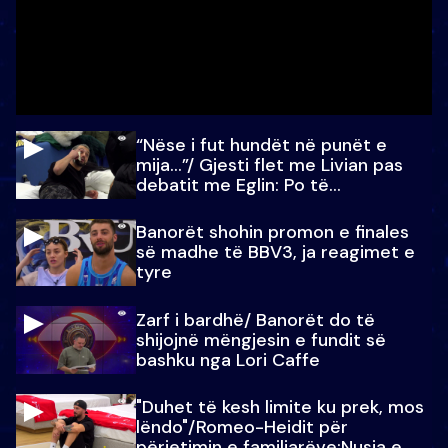
“Nëse i fut hundët në punët e
mija…”/ Gjesti flet me Livian pas
debatit me Eglin: Po të
paralajmëroj
Banorët shohin promon e finales
së madhe të BBV3, ja reagimet e
tyre
Zarf i bardhë/ Banorët do të
shijojnë mëngjesin e fundit së
bashku nga Lori Caffe
"Duhet të kesh limite ku prek, mos
lëndo"/Romeo-Heidit për
përjetimin e familjarëve:Nusja e