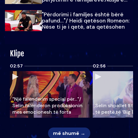
Julit…
"Përdorimi i familjes është bërë
pafund…"/ Heidi qetëson Romeon:
Nëse ti je i qetë, ata qetësohen
Klipe
02:57
02:56
"Një falenderim special për…"/
Selin falënderon produksionin
Selin shpallet fitu
mes emocionesh të forta
të pestë të ‘Big Br
më shumë →