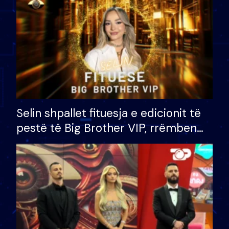
Selin shpallet fituesja e edicionit të
pestë të Big Brother VIP, rrëmben
çmimin e madh prej 100 mijë eurosh