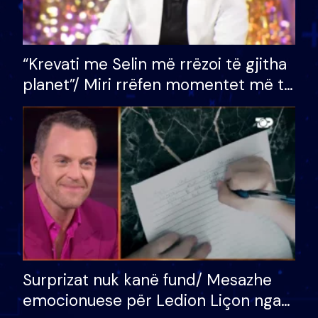
“Krevati me Selin më rrëzoi të gjitha
planet”/ Miri rrëfen momentet më të
bukura në shtëpinë e BB VIP: Do më
mungojë zilja e mëngjesit kur…
Surprizat nuk kanë fund/ Mesazhe
emocionuese për Ledion Liçon nga