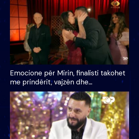
të fituar çmimin e madh
Emocione për Mirin, finalisti takohet
me prindërit, vajzën dhe
bashkëshorten: S’kemi ndonjë letër
divorci apo jo?