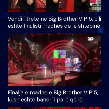
Vendi i tretë në Big Brother VIP 5, cili
është finalisti i radhës që lë shtëpinë
Finalja e madhe e Big Brother VIP 5,
kush është banori i parë që lë
shtëpinë dhe humb mundësinë për