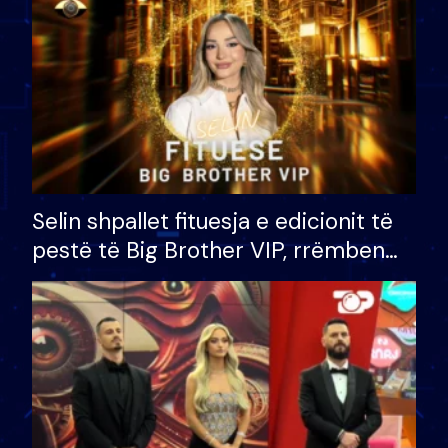
Selin shpallet fituesja e edicionit të
pestë të Big Brother VIP, rrëmben
çmimin e madh prej 100 mijë eurosh