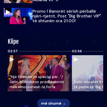
Promo l Banorët sërish përballë
njëri-tjetrit, Post "Big Brother VIP"
të shtunën ora 21:00!
Klipe
02:57
02:56
"Një falenderim special për…"/
Selin falënderon produksionin
Selin shpallet fitu
mes emocionesh të forta
të pestë të ‘Big Br
më shumë →