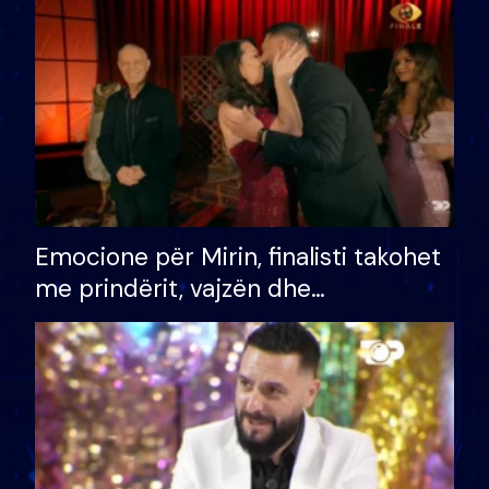
të fituar çmimin e madh
Emocione për Mirin, finalisti takohet
me prindërit, vajzën dhe
bashkëshorten: S’kemi ndonjë letër
divorci apo jo?