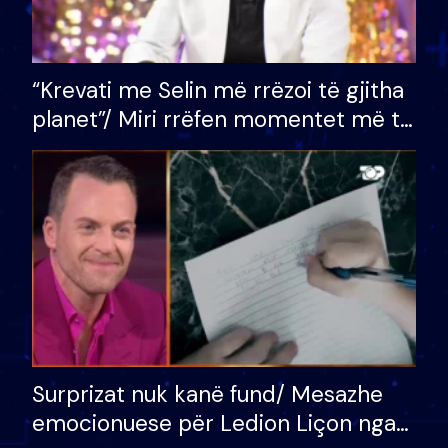
“Krevati me Selin më rrëzoi të gjitha
planet”/ Miri rrëfen momentet më të
bukura në shtëpinë e BB VIP: Do më
mungojë zilja e mëngjesit kur…
Surprizat nuk kanë fund/ Mesazhe
emocionuese për Ledion Liçon nga