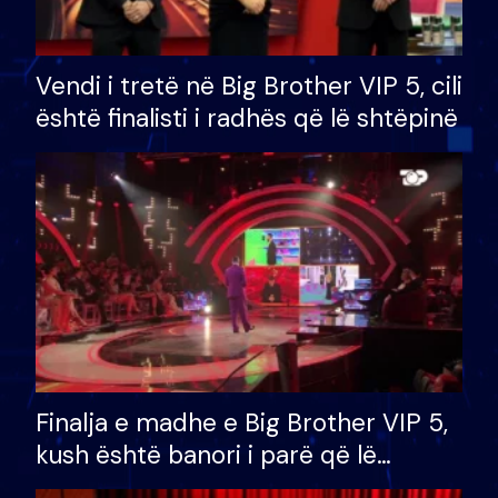
Vendi i tretë në Big Brother VIP 5, cili
është finalisti i radhës që lë shtëpinë
Finalja e madhe e Big Brother VIP 5,
kush është banori i parë që lë
shtëpinë dhe humb mundësinë për