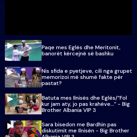
Paqe mes Eglës dhe Meritonit,
banorët kërcejnë së bashku
Nis sfida e pyetjeve, cili nga grupet
memorizoi më shumë fakte për
pastat?
Batuta mes Ilnisës dhe Eglës/“Fol
kur jam aty, jo pas krahëve…” - Big
Brother Albania VIP 3
Sara bisedon me Bardhin pas
diskutimit me Ilnisën - Big Brother
Albania VIP 3