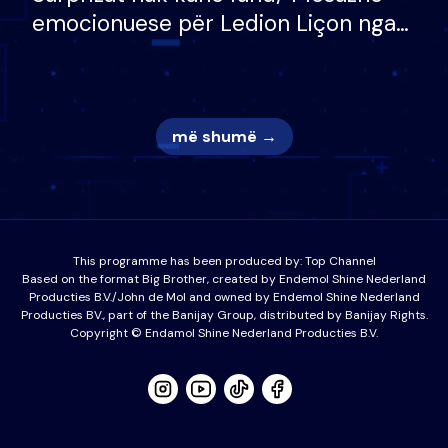
emocionuese për Ledion Liçon nga
nëna dhe fëmijët e tij, moderatori
nuk i mban dot lotët: Nuk meritoj…
më shumë →
This programme has been produced by:
Top Channel
Based on the format Big Brother, created by Endemol Shine Nederland
Producties B.V./John de Mol and owned by Endemol Shine Nederland
Producties BV., part of the Banijay Group, distributed by Banijay Rights.
Copyright © Endamol Shine Nederland Producties B.V.