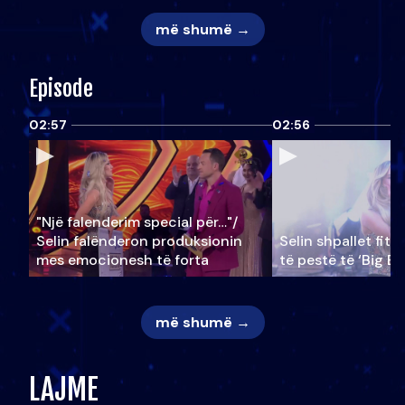
më shumë →
Episode
02:57
02:56
"Një falenderim special për…"/
Selin falënderon produksionin
Selin shpallet fitu
mes emocionesh të forta
të pestë të ‘Big Br
më shumë →
LAJME