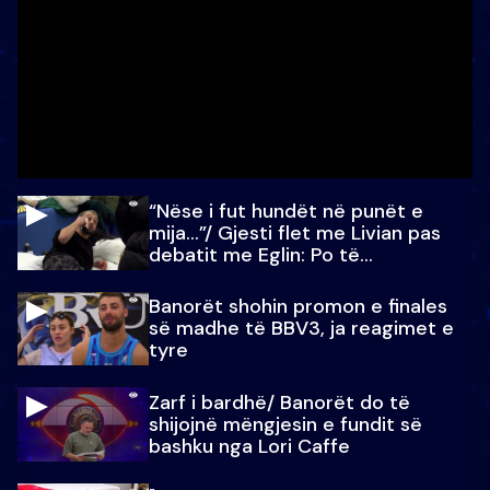
“Nëse i fut hundët në punët e
mija…”/ Gjesti flet me Livian pas
debatit me Eglin: Po të
paralajmëroj
Banorët shohin promon e finales
së madhe të BBV3, ja reagimet e
tyre
Zarf i bardhë/ Banorët do të
shijojnë mëngjesin e fundit së
bashku nga Lori Caffe