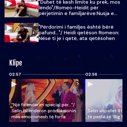
"Duhet të kesh limite ku prek, mos
lëndo"/Romeo-Heidit për
përjetimin e familjarëve:Nusja e
Julit…
"Përdorimi i familjes është bërë
pafund…"/ Heidi qetëson Romeon:
Nëse ti je i qetë, ata qetësohen
Klipe
02:57
02:56
"Një falenderim special për…"/
Selin falënderon produksionin
Selin shpallet fitu
mes emocionesh të forta
të pestë të ‘Big Br