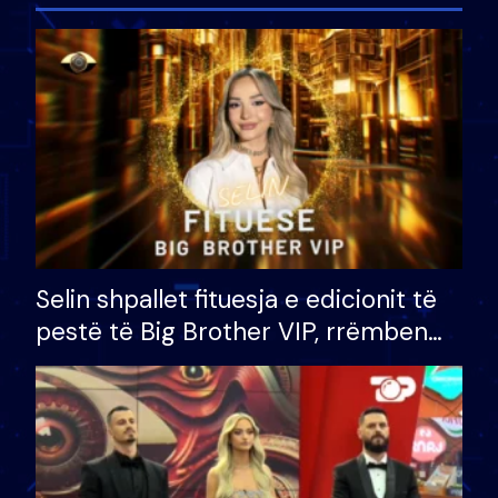
Selin shpallet fituesja e edicionit të
pestë të Big Brother VIP, rrëmben
çmimin e madh prej 100 mijë eurosh