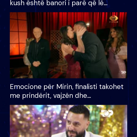
kush është banori i parë që lë
shtëpinë dhe humb mundësinë për
të fituar çmimin e madh
Emocione për Mirin, finalisti takohet
me prindërit, vajzën dhe
bashkëshorten: S’kemi ndonjë letër
divorci apo jo?