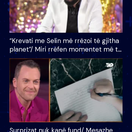
“Krevati me Selin më rrëzoi të gjitha
planet”/ Miri rrëfen momentet më të
bukura në shtëpinë e BB VIP: Do më
mungojë zilja e mëngjesit kur…
Surprizat nuk kanë fund/ Mesazhe