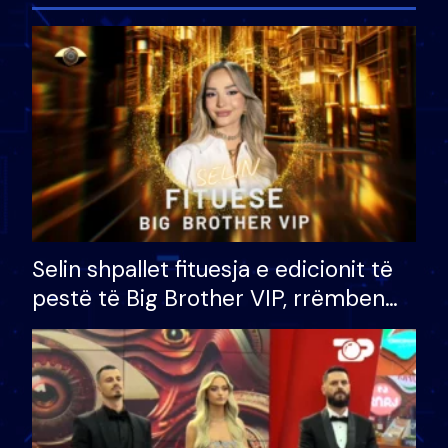
Selin shpallet fituesja e edicionit të
pestë të Big Brother VIP, rrëmben
çmimin e madh prej 100 mijë eurosh