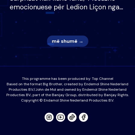
emocionuese për Ledion Liçon nga
nëna dhe fëmijët e tij, moderatori
nuk i mban dot lotët: Nuk meritoj…
më shumë →
This programme has been produced by:
Top Channel
Based on the format Big Brother, created by Endemol Shine Nederland
Producties B.V./John de Mol and owned by Endemol Shine Nederland
Producties BV., part of the Banijay Group, distributed by Banijay Rights.
Copyright © Endamol Shine Nederland Producties B.V.