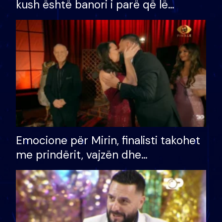
kush është banori i parë që lë
shtëpinë dhe humb mundësinë për
të fituar çmimin e madh
Emocione për Mirin, finalisti takohet
me prindërit, vajzën dhe
bashkëshorten: S’kemi ndonjë letër
divorci apo jo?