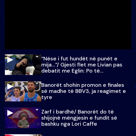
“Nëse i fut hundët në punët e
mija…”/ Gjesti flet me Livian pas
debatit me Eglin: Po të
paralajmëroj
Banorët shohin promon e finales
së madhe të BBV3, ja reagimet e
tyre
Zarf i bardhë/ Banorët do të
shijojnë mëngjesin e fundit së
bashku nga Lori Caffe