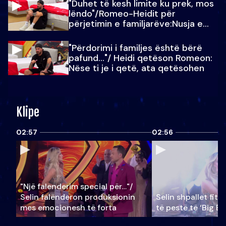
"Duhet të kesh limite ku prek, mos
lëndo"/Romeo-Heidit për
përjetimin e familjarëve:Nusja e
Julit…
"Përdorimi i familjes është bërë
pafund…"/ Heidi qetëson Romeon:
Nëse ti je i qetë, ata qetësohen
Klipe
02:57
02:56
"Një falenderim special për…"/
Selin falënderon produksionin
Selin shpallet fitu
mes emocionesh të forta
të pestë të ‘Big Br