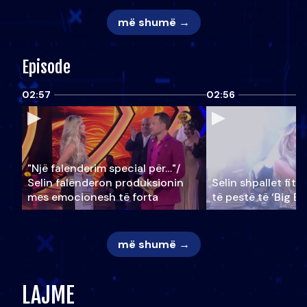
më shumë →
Episode
02:57
02:56
"Një falenderim special për…"/
Selin falënderon produksionin
Selin shpallet fitu
mes emocionesh të forta
të pestë të ‘Big Br
më shumë →
LAJME