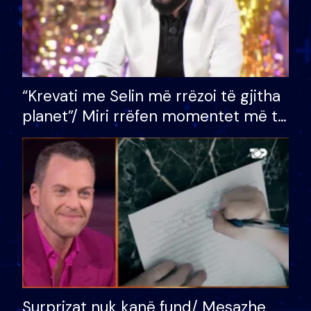
“Krevati me Selin më rrëzoi të gjitha
planet”/ Miri rrëfen momentet më të
bukura në shtëpinë e BB VIP: Do më
mungojë zilja e mëngjesit kur…
Surprizat nuk kanë fund/ Mesazhe