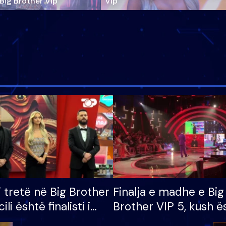
‘Big Brother Vip’
Vip"
i tretë në Big Brother
Finalja e madhe e Big
cili është finalisti i
Brother VIP 5, kush ë
 që lë shtëpinë
banori i parë që lë sh