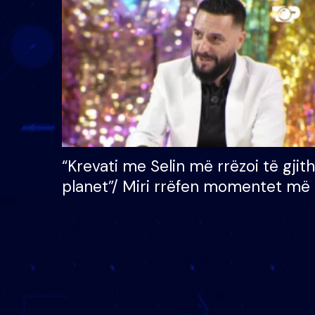
çmimin e madh prej 100
mijë eurosh
“Krevati me Selin më rrëzoi të gjit
planet”/ Miri rrëfen momentet më 
bukura në shtëpinë e BB VIP: Do 
mungojë zilja e mëngjesit kur…