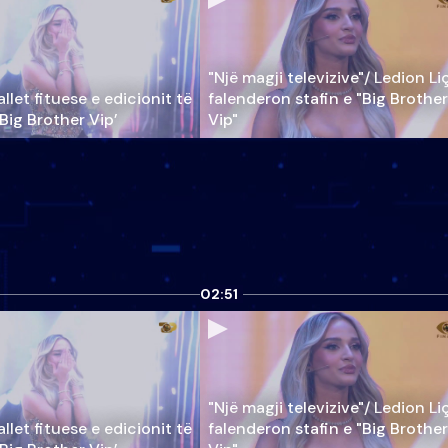
"Një magji televizive"/ Ledion Li
llet fituese e edicionit të
falenderon stafin e "Big Brother
‘Big Brother Vip’
Vip"
02:51
"Një magji televizive"/ Ledion Li
llet fituese e edicionit të
falenderon stafin e "Big Brother