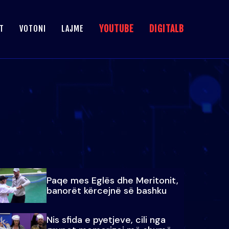
YOUTUBE
DIGITALB
T
VOTONI
LAJME
Paqe mes Eglës dhe Meritonit,
banorët kërcejnë së bashku
Nis sfida e pyetjeve, cili nga