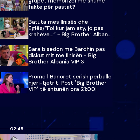
grupet memorizoi më shumë
fakte për pastat?
Batuta mes Ilnisës dhe
Eglës/“Fol kur jam aty, jo pas
krahëve…” - Big Brother Albania
VIP 3
Sara bisedon me Bardhin pas
diskutimit me Ilnisën - Big
Brother Albania VIP 3
Promo l Banorët sërish përballë
njëri-tjetrit, Post "Big Brother
VIP" të shtunën ora 21:00!
02:45