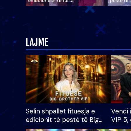
emocionesh të forta
pestë të 
LAJME
Selin shpallet fituesja e
Vendi 
edicionit të pestë të Big
VIP 5, 
Brother VIP, rrëmben
radhës