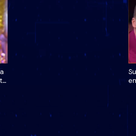
dhe humb mundësinë
të fituar çmimin e m
ha
Su
të
em
më
në
nu