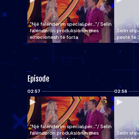
"Një falenderim special për…"/ Selin
falënderon produksionin mes
Selin shpa
emocionesh të forta
pestë të 
Episode
02:57
02:56
"Një falenderim special për…"/ Selin
falënderon produksionin mes
Selin shpa