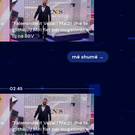
ço
"Faleminderit Vëllai i Madh dhe të
gjithë…"/ Miri flet për rrugëtimin e
tij në BBV
më shumë →
02:45
ço
"Faleminderit Vëllai i Madh dhe të
gjithë…"/ Miri flet për rrugëtimin e