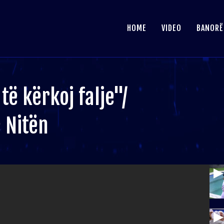
HOME
VIDEO
BANORË
ë kërkoj falje"/
 Nitën