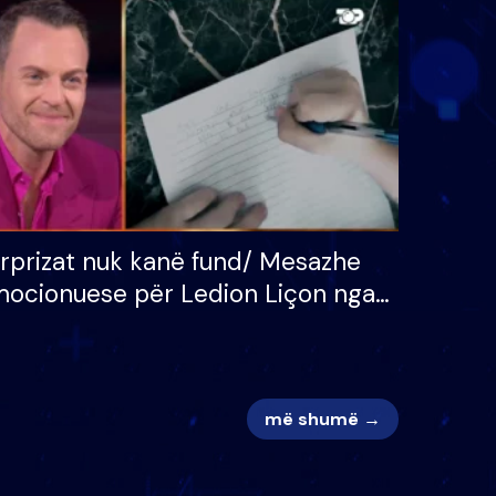
 për
S’kemi ndonjë letër divorci
adh
apo jo?
rprizat nuk kanë fund/ Mesazhe
ocionuese për Ledion Liçon nga
na dhe fëmijët e tij, moderatori
k i mban dot lotët: Nuk meritoj…
më shumë →