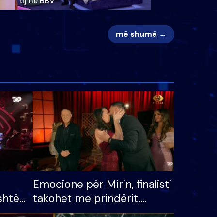
tij në BBV
më shumë →
Emocione për Mirin, finalisti
shtë
takohet me prindërit,
tëpinë
vajzën dhe bashkëshorten: