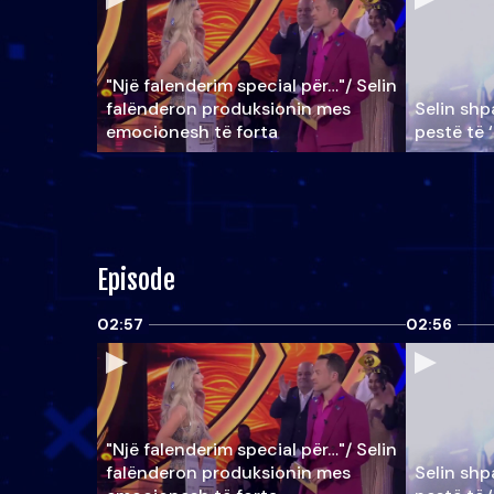
"Një falenderim special për…"/ Selin
falënderon produksionin mes
Selin shpa
emocionesh të forta
pestë të 
Episode
02:57
02:56
"Një falenderim special për…"/ Selin
falënderon produksionin mes
Selin shpa