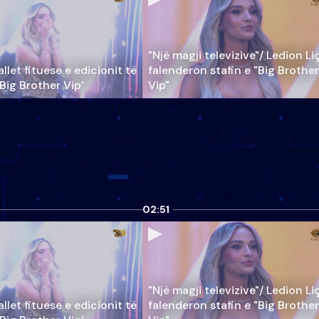
"Një magji televizive"/ Ledion Li
llet fituese e edicionit të
falenderon stafin e "Big Brother
‘Big Brother Vip’
Vip"
02:51
"Një magji televizive"/ Ledion Li
llet fituese e edicionit të
falenderon stafin e "Big Brother