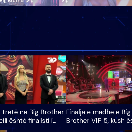
‘Big Brother Vip’
Vip"
i tretë në Big Brother
Finalja e madhe e Big
cili është finalisti i
Brother VIP 5, kush ë
 që lë shtëpinë
banori i parë që lë sh