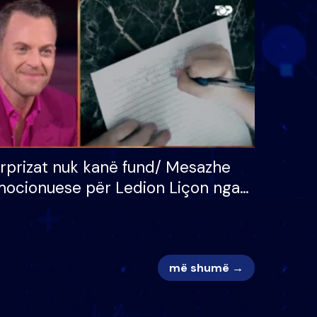
 për
S’kemi ndonjë letër divorci
adh
apo jo?
rprizat nuk kanë fund/ Mesazhe
ocionuese për Ledion Liçon nga
na dhe fëmijët e tij, moderatori
k i mban dot lotët: Nuk meritoj…
më shumë →