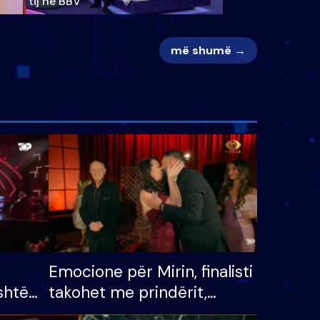
tij në BBV
më shumë →
Emocione për Mirin, finalisti
shtë
takohet me prindërit,
tëpinë
vajzën dhe bashkëshorten: