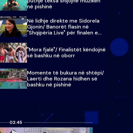
puthje teksa shijojnë muzikën
në pishinë
Në lidhje direkte me Sidorela
Gjonin/ Banorët flasin në
"Shqipëria Live" për finalen e
madhe
"Mora fjalë"/ Finalistët këndojnë
së bashku në oborr
Momente të bukura në shtëpi/
Laerti dhe Rozana hidhen së
bashku në pishinë
02:45