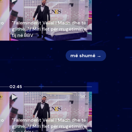
ço
"Faleminderit Vëllai i Madh dhe të
gjithë…"/ Miri flet për rrugëtimin e
tij në BBV
më shumë →
02:45
ço
"Faleminderit Vëllai i Madh dhe të
gjithë…"/ Miri flet për rrugëtimin e