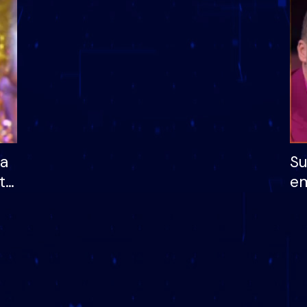
dhe humb mundësinë
të fituar çmimin e m
ha
Su
të
em
më
në
nu