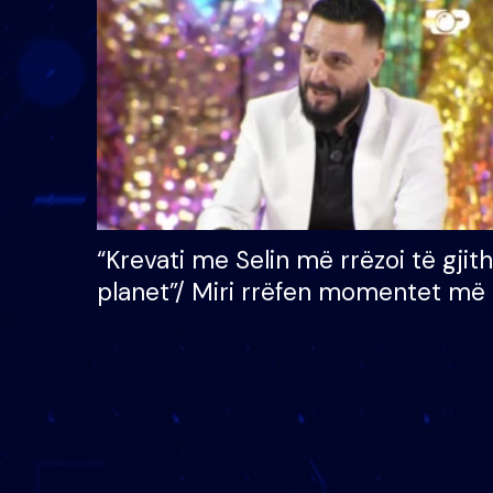
çmimin e madh prej 100
mijë eurosh
“Krevati me Selin më rrëzoi të gjit
planet”/ Miri rrëfen momentet më 
bukura në shtëpinë e BB VIP: Do 
mungojë zilja e mëngjesit kur…